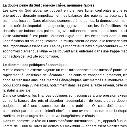
La double peine du Sud : énergie chère, monnaies faibles
Les pays du Sud global se trouvent en première ligne, confrontés à une réac
énergétique dégrade immédiatement les balances des paiements, accentue la
monnaies locales. Dans plusieurs économies émergentes, la dépréciation monét
plus le coût des importations augmente, aggravant encore les déséquilibres exte
des crises de balance des paiements, avec rationnement des importations et restr
Cette vulnérabilité est particulièrement aiguë dans les économies dont la mo
l’appréciation du dollar agit comme un multiplicateur de choc, elle renchérit simu
des importations essentielles. Les pays importateurs nets d’hydrocarbures — 
économies d’Amérique latine — se trouvent ainsi enfermés dans une trappe macr
contraction de l’activité économique.
Le dilemme des politiques économiques
À cette contrainte externe s’ajoute un choc inflationniste d’une intensité particul
rapidement à l’ensemble de l’économie. Les coûts de transport augmentent, les p
choc se transmet ainsi des marchés énergétiques aux marchés alimentaires, tr
populations déjà vulnérables, notamment dans les pays à faible revenu, cette d
la stabilité sociale.
Dans ce contexte, les finances publiques sont soumises à une pression extr
contre la hausse des prix et absorber l’augmentation de leurs propres dépen
budgétaires et à une accumulation de dette publique. Or, cette détérioration
caractérisé par des taux d’intérêt élevés et une aversion accrue pour le risq
raréfient, et les marges de manœuvre budgétaires se réduisent.
Dans ce contexte, le rôle du Fonds monétaire international (FMI) apparaît à la fo
l’ordre de 1 000 milliards de dollars au maximum — apparaissent significatives 