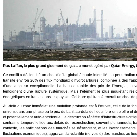
Ras Laffan, le plus grand gisement de gaz au monde, géré par Qatar Energy, 
Ce conflit a déclenché un choc d’offre global à haute intensité. La perturbatio
transite environ 20% des flux mondiaux d’hydrocarbures, combinée à des frappe
d’une ampleur exceptionnelle. La hausse rapide des prix de l’énergie, la vo
témoignent d’une rupture systémique. Mais l’élément le plus inquiétant résid
énergétiques en Iran et dans les pays du Golfe, ce qui transformerait un choc de p
Au-delà du choc immédiat, une mutation profonde est à l’œuvre, celle de la 
entrons dans une phase où le prix du baril, au-delà de l’équilibre entre offre et 
et potentiellement auto-entretenue. La destruction répétée d’infrastructures crit
contrainte temporelle liée aux délais de reconstruction, souvent pluriannuels, 
contexte, les anticipations des marchés se désancrent, et les investissement
fluctuations économiques), aggravant la volatilité (nervosité) des marchés au lieu 