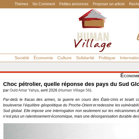
Thèmes
No Comment
Petites annonces
Proposer un article
Reche
Société
Économie
Culture
Solidarité
Politique
Internatio
Économi
Choc pétrolier, quelle réponse des pays du Sud Gl
par
Ould Amar Yahya
, avril 2026 (
Human Village 56
).
Par-delà le fracas des armes, la guerre en cours des États-Unis et Israël c
bouleverse l’équilibre géopolitique du Proche-Orient et redessine les vulnérabil
Sud global. Elle impose une interrogation non seulement sur les mécanismes du c
n’est plus un ralentissement économique, mais une désorganisation durable de