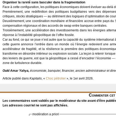
Organiser la rareté sans basculer dans la fragmentation
Face à cette configuration, les politiques économiques doivent évoluer au-delà d
Premièrement, une redéfinition des politiques budgétaires vers des dépenses 
critiques, stocks stratégiques — au détriment des logiques d’optimisation de cour
Deuxièmement, une coordination monétaire et financière accrue entre pays du 
compensation régionaux et des accords de swap entre banques centrales.
Troisièmement, une accélération des investissements dans les énergies alter
réponse à l’instabilité géopolitique de l’offre fossile.
Car au fond, ce qui se joue n’est autre que la capacité du système international à
cette guerre annonce l’entrée dans un monde où l’énergie redevient une arme, 
accélérateur de fragilité, et la résilience la première des politiques économiq
transforme en désordre intérieur ou explosion sociale. La leçon à retenir lorsque 
des leviers de guerre, est que la géopolitique a cessé d’encadrer l’économie — 
zone de turbulence durable.
Ould Amar Yahya,
économiste, banquier, financier, ancien administrateur et di
Article publié dans
Kapitalis
, «
Choc pétrolier
», le 1er avril 2026.
Commenter cet 
Les commentaires sont validés par le modérateur du site avant d'être publiés
Les adresses courriel ne sont pas affichées.
modération a priori