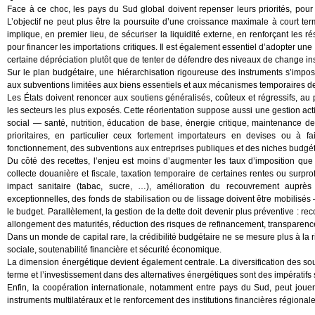
Face à ce choc, les pays du Sud global doivent repenser leurs priorités, pour 
L’objectif ne peut plus être la poursuite d’une croissance maximale à court term
implique, en premier lieu, de sécuriser la liquidité externe, en renforçant les
pour financer les importations critiques. Il est également essentiel d’adopter un
certaine dépréciation plutôt que de tenter de défendre des niveaux de change i
Sur le plan budgétaire, une hiérarchisation rigoureuse des instruments s’impose. 
aux subventions limitées aux biens essentiels et aux mécanismes temporaires de t
Les États doivent renoncer aux soutiens généralisés, coûteux et régressifs, au p
les secteurs les plus exposés. Cette réorientation suppose aussi une gestion acti
social — santé, nutrition, éducation de base, énergie critique, maintenance des
prioritaires, en particulier ceux fortement importateurs en devises ou à 
fonctionnement, des subventions aux entreprises publiques et des niches budgét
Du côté des recettes, l’enjeu est moins d’augmenter les taux d’imposition que d’
collecte douanière et fiscale, taxation temporaire de certaines rentes ou surprof
impact sanitaire (tabac, sucre, …), amélioration du recouvrement auprès
exceptionnelles, des fonds de stabilisation ou de lissage doivent être mobilisé
le budget. Parallèlement, la gestion de la dette doit devenir plus préventive : 
allongement des maturités, réduction des risques de refinancement, transparence
Dans un monde de capital rare, la crédibilité budgétaire ne se mesure plus à la rig
sociale, soutenabilité financière et sécurité économique.
La dimension énergétique devient également centrale. La diversification des so
terme et l’investissement dans des alternatives énergétiques sont des impératifs 
Enfin, la coopération internationale, notamment entre pays du Sud, peut jouer u
instruments multilatéraux et le renforcement des institutions financières régionale