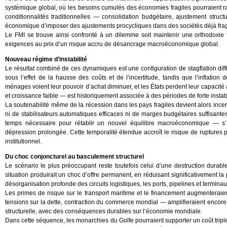
systémique global, où les besoins cumulés des économies fragiles pourraient rap
conditionnalités traditionnelles — consolidation budgétaire, ajustement structu
économique d’imposer des ajustements procycliques dans des sociétés déjà fragil
Le FMI se trouve ainsi confronté à un dilemme soit maintenir une orthodoxie fi
exigences au prix d’un risque accru de désancrage macroéconomique global.
Nouveau régime d’instabilité
Le résultat combiné de ces dynamiques est une configuration de stagflation dif
sous l’effet de la hausse des coûts et de l’incertitude, tandis que l’inflation
ménages voient leur pouvoir d’achat diminuer, et les États perdent leur capacité
et croissance faible — est historiquement associée à des périodes de forte instab
La soutenabilité même de la récession dans les pays fragiles devient alors in
ni de stabilisateurs automatiques efficaces ni de marges budgétaires suffisantes
temps nécessaire pour rétablir un nouvel équilibre macroéconomique — s’a
dépression prolongée. Cette temporalité étendue accroît le risque de ruptures p
institutionnel.
Du choc conjoncturel au basculement structurel
Le scénario le plus préoccupant reste toutefois celui d’une destruction durable
situation produirait un choc d’offre permanent, en réduisant significativement l
désorganisation profonde des circuits logistiques, les ports, pipelines et termina
Les primes de risque sur le transport maritime et le financement augmenteraie
tensions sur la dette, contraction du commerce mondial — amplifieraient encore le
structurelle, avec des conséquences durables sur l’économie mondiale.
Dans cette séquence, les monarchies du Golfe pourraient supporter un coût triple