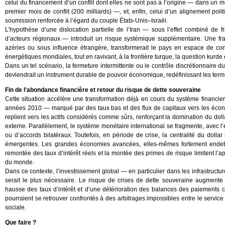
celui du financement d’un conflit dont elles ne sont pas à l’origine — dans u
premier mois de conflit (200 milliards) —, et, enfin, celui d’un alignement pol
soumission renforcée à l’égard du couple États-Unis–Israël.
L’hypothèse d’une dislocation partielle de l’Iran — sous l’effet combiné de fr
d’acteurs régionaux — introduit un risque systémique supplémentaire. Une frag
azéries ou sous influence étrangère, transformerait le pays en espace de con
énergétiques mondiales, tout en ravivant, à la frontière turque, la question kurde et
Dans un tel scénario, la fermeture intermittente ou le contrôle discrétionnaire
deviendrait un instrument durable de pouvoir économique, redéfinissant les ter
Fin de l’abondance financière et retour du risque de dette souveraine
Cette situation accélère une transformation déjà en cours du système financier 
années 2010 — marqué par des taux bas et des flux de capitaux vers les écono
replient vers les actifs considérés comme sûrs, renforçant la domination du dol
externe. Parallèlement, le système monétaire international se fragmente, avec l
ou d’accords bilatéraux. Toutefois, en période de crise, la centralité du dol
émergentes. Les grandes économies avancées, elles-mêmes fortement endettée
remontée des taux d’intérêt réels et la montée des primes de risque limitent l’a
du monde.
Dans ce contexte, l’investissement global — en particulier dans les infrastructu
serait le plus nécessaire. Le risque de crises de dette souveraine augment
hausse des taux d’intérêt et d’une détérioration des balances des paiements 
pourraient se retrouver confrontés à des arbitrages impossibles entre le service d
sociale.
Que faire ?