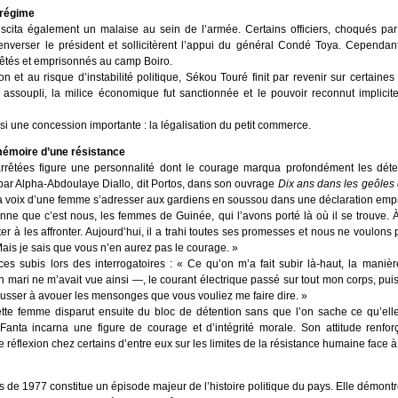
 régime
scita également un malaise au sein de l’armée. Certains officiers, choqués par
nverser le président et sollicitèrent l’appui du général Condé Toya. Cependant, 
arrêtés et emprisonnés au camp Boiro.
on et au risque d’instabilité politique, Sékou Touré finit par revenir sur certai
t assoupli, la milice économique fut sanctionnée et le pouvoir reconnut implici
nsi une concession importante : la légalisation du petit commerce.
mémoire d’une résistance
êtées figure une personnalité dont le courage marqua profondément les déte
par Alpha-Abdoulaye Diallo, dit Portos, dans son ouvrage
Dix ans dans les geôles
la voix d’une femme s’adresser aux gardiens en soussou dans une déclaration emprei
ienne que c’est nous, les femmes de Guinée, qui l’avons porté là où il se trouve. 
ter à les affronter. Aujourd’hui, il a trahi toutes ses promesses et nous ne voulons
. Mais je sais que vous n’en aurez pas le courage. »
es subis lors des interrogatoires : « Ce qu’on m’a fait subir là-haut, la manièr
ri ne m’avait vue ainsi —, le courant électrique passé sur tout mon corps, puis
usser à avouer les mensonges que vous vouliez me faire dire. »
tte femme disparut ensuite du bloc de détention sans que l’on sache ce qu’ell
Fanta incarna une figure de courage et d’intégrité morale. Son attitude renfo
 réflexion chez certains d’entre eux sur les limites de la résistance humaine face à 
de 1977 constitue un épisode majeur de l’histoire politique du pays. Elle démont