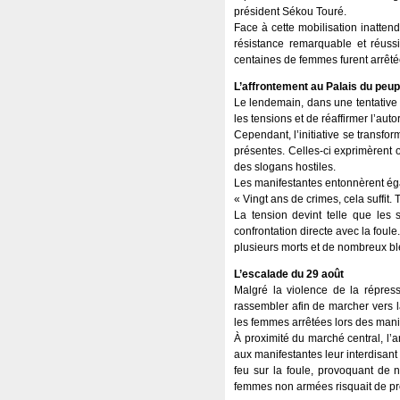
président Sékou Touré.
Face à cette mobilisation inattend
résistance remarquable et réussir
centaines de femmes furent arrêté
L’affrontement au Palais du peup
Le lendemain, dans une tentative 
les tensions et de réaffirmer l’auto
Cependant, l’initiative se transfo
présentes. Celles-ci exprimèrent o
des slogans hostiles.
Les manifestantes entonnèrent ég
« Vingt ans de crimes, cela suffit. T
La tension devint telle que les 
confrontation directe avec la foule
plusieurs morts et de nombreux ble
L’escalade du 29 août
Malgré la violence de la répres
rassembler afin de marcher vers l
les femmes arrêtées lors des mani
À proximité du marché central, l’
aux manifestantes leur interdisant 
feu sur la foule, provoquant de
femmes non armées risquait de prov