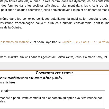
its politiques officiels, à jouer un rôle central dans les dynamiques de contestat
 des femmes dans les sociétés africaines, notamment dans les circuits de distr
 politiques étatiques coercitives, elles peuvent devenir le point de départ de mobi
même dans les contextes politiques autoritaires, la mobilisation populaire peut 
e résistance s’accompagne souvent d’un coût humain considérable, dont la m
ne de la Guinée.
des femmes du marché
», et Abdoulaye Bah, «
Guinée : Le 27 aout 1977, la “révo
ité du ministre. Dix ans dans les geôles de Sekou Touré
, Paris, Calmann Levy, 198
Commenter cet article
r le modérateur du site avant d'être publiés.
s affichées.
priori
modéré a priori : votre contribution n’apparaîtra qu’après avoir été validée par
bles.