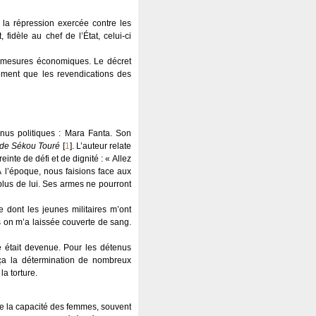
 la répression exercée contre les
fidèle au chef de l’État, celui-ci
nes mesures économiques. Le décret
tement que les revendications des
nus politiques : Mara Fanta. Son
 de Sékou Touré
[
1
]
. L’auteur relate
nte de défi et de dignité : « Allez
À l’époque, nous faisions face aux
 plus de lui. Ses armes ne pourront
e dont les jeunes militaires m’ont
 on m’a laissée couverte de sang.
e était devenue. Pour les détenus
rça la détermination de nombreux
la torture.
re la capacité des femmes, souvent