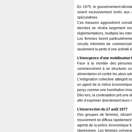
En 1975, le gouvernement décida 
soient exclusivement livrés aux c
spéculatives.
Ces mesures aggravèrent considé
denrées se révéla largement ine
réglementations, multiplia les inte
Les femmes furent particulièreme
circuits informels de commercia
seulement la perte d’une activité 
L’émergence d’une mobilisation 
Face à la montée des pénuries,
commencèrent à se structurer coll
alimentaires et contre les abus adm
L’indignation collective atteigni
un agent de la milice économique ;
perçu comme une humiliation insupp
Dès lors, la contestation prit un
afin d’exprimer directement leurs
L’insurrection du 27 août 1977
Des groupes de femmes, désarmée
mouvement se diffusa rapidement à 
agents de la police économique fur
répressives. Les femmes convergère