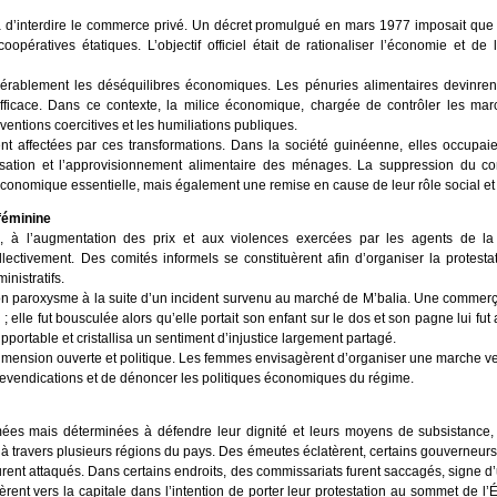
d’interdire le commerce privé. Un décret promulgué en mars 1977 imposait que 
oopératives étatiques. L’objectif officiel était de rationaliser l’économie et de 
rablement les déséquilibres économiques. Les pénuries alimentaires devinrent f
fficace. Dans ce contexte, la milice économique, chargée de contrôler les marc
rventions coercitives et les humiliations publiques.
nt affectées par ces transformations. Dans la société guinéenne, elles occupaie
lisation et l’approvisionnement alimentaire des ménages. La suppression du co
économique essentielle, mais également une remise en cause de leur rôle social et f
féminine
 à l’augmentation des prix et aux violences exercées par les agents de l
ectivement. Des comités informels se constituèrent afin d’organiser la protesta
inistratifs.
t son paroxysme à la suite d’un incident survenu au marché de M’balia. Une commerç
 elle fut bousculée alors qu’elle portait son enfant sur le dos et son pagne lui fut
ortable et cristallisa un sentiment d’injustice largement partagé.
e dimension ouverte et politique. Les femmes envisagèrent d’organiser une marche v
 revendications et de dénoncer les politiques économiques du régime.
s mais déterminées à défendre leur dignité et leurs moyens de subsistance,
travers plusieurs régions du pays. Des émeutes éclatèrent, certains gouverneurs f
ent attaqués. Dans certains endroits, des commissariats furent saccagés, signe d’u
nt vers la capitale dans l’intention de porter leur protestation au sommet de l’É