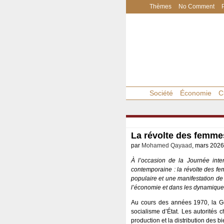
Thèmes
No Comment
Société
Économie
C
La révolte des femme
par
Mohamed Qayaad
, mars 2026
À l’occasion de la Journée inte
contemporaine : la révolte des fe
populaire et une manifestation de 
l’économie et dans les dynamiques
Au cours des années 1970, la Gu
socialisme d’État. Les autorités c
production et la distribution des bi