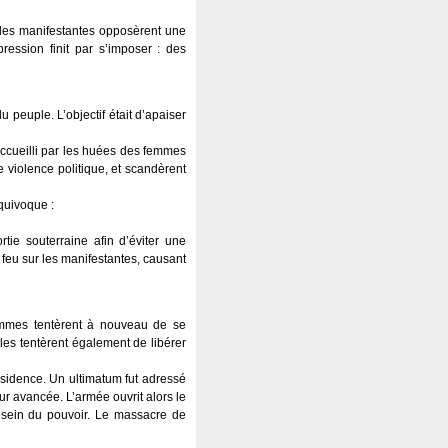
s, les manifestantes opposèrent une
pression finit par s’imposer : des
peuple. L’objectif était d’apaiser
 accueilli par les huées des femmes
e violence politique, et scandèrent
quivoque :
tie souterraine afin d’éviter une
e feu sur les manifestantes, causant
femmes tentèrent à nouveau de se
les tentèrent également de libérer
ésidence. Un ultimatum fut adressé
eur avancée. L’armée ouvrit alors le
 sein du pouvoir. Le massacre de