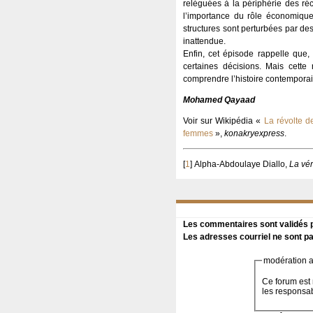
reléguées à la périphérie des réc
l’importance du rôle économique
structures sont perturbées par des
inattendue.
Enfin, cet épisode rappelle que, 
certaines décisions. Mais cett
comprendre l’histoire contemporai
Mohamed Qayaad
Voir sur Wikipédia «
La révolte 
femmes
»,
konakryexpress
.
[
1
]
Alpha-Abdoulaye Diallo,
La vér
Les commentaires sont validés pa
Les adresses courriel ne sont pa
modération a 
Ce forum est 
les responsa