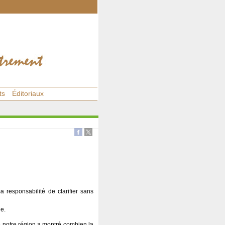
ts
Éditoriaux
ma responsabilité de clarifier sans
e.
de notre région a montré combien la