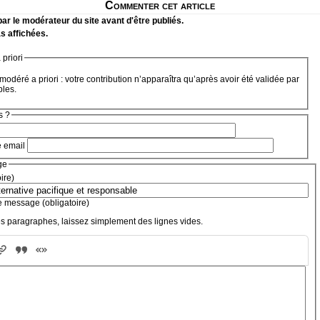
Commenter cet article
r le modérateur du site avant d'être publiés.
s affichées.
priori
modéré a priori : votre contribution n’apparaîtra qu’après avoir été validée par
bles.
s ?
e email
ge
oire)
e message (obligatoire)
s paragraphes, laissez simplement des lignes vides.