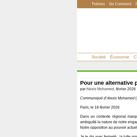
Thèmes
No Comment
Société
Économie
C
Pour une alternative 
par
Alexis Mohamed
, février 2026 
Communiqué d’Alexis Mohamed
[
Paris, le 18 février 2026
Dans un contexte régional marqué p
ambiguïté la nature de notre eng
Notre opposition au pouvoir actue
Je le dis avec fermeté : la lutte 