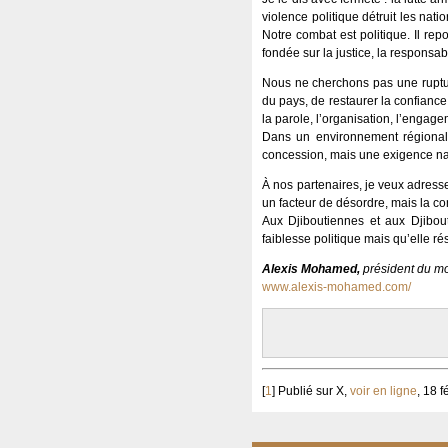
violence politique détruit les nati
Notre combat est politique. Il repo
fondée sur la justice, la responsab
Nous ne cherchons pas une rupture 
du pays, de restaurer la confiance
la parole, l’organisation, l’engage
Dans un environnement régional d
concession, mais une exigence na
À nos partenaires, je veux adresse
un facteur de désordre, mais la con
Aux Djiboutiennes et aux Djibou
faiblesse politique mais qu’elle ré
Alexis Mohamed,
président du mo
www.alexis-mohamed.com/
[
1
]
Publié sur X,
voir en ligne
, 18 f