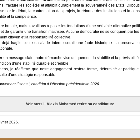
ons, fracture les sociétés et affaiblit durablement la souveraineté des États. Djibou
se sur le débat, la confrontation des projets, la réforme des institutions et la cons
ilité et la compétence.
brutale, mais travaillons à poser les fondations d’une véritable alternative politi
 et de garantir une transition maîtrisée. Aucune démocratie ne se conquiert par les 
ment citoyen et la responsabilité collective.
éjà fragile, toute escalade interne serait une faute historique. La préservatio
tionale.
r un message clair : notre démarche vise uniquement la stabilité et la prévisibilité.
dition d’une stabilité durable et crédible.
tiens, je réaffirme que notre engagement restera ferme, déterminé et pacifique
sulte d’une stratégie responsable.
uvement Osons !, candidat à l’élection présidentielle 2026
Voir aussi : Alexis Mohamed retire sa candidature
évrier 2026.