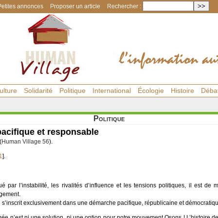
Petites annonces
Proposer un article
Rechercher :
ulture
Solidarité
Politique
International
Écologie
Histoire
Déba
Politique
pacifique et responsable
(
Human Village 56
).
1
]
.
ar l’instabilité, les rivalités d’influence et les tensions politiques, il est de 
agement.
l s’inscrit exclusivement dans une démarche pacifique, républicaine et démocratiqu
armée n’est ni une solution, ni une option pour notre mouvement Osons ! L’histoire 