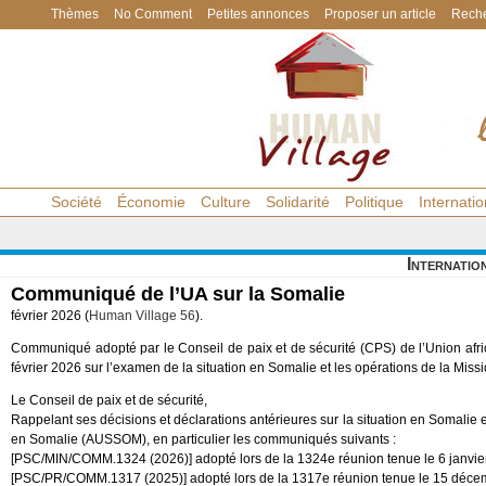
Thèmes
No Comment
Petites annonces
Proposer un article
Reche
Société
Économie
Culture
Solidarité
Politique
Internatio
Internatio
Communiqué de l’UA sur la Somalie
février 2026 (
Human Village 56
).
Communiqué adopté par le Conseil de paix et de sécurité (CPS) de l’Union afri
février 2026 sur l’examen de la situation en Somalie et les opérations de la Mis
Le Conseil de paix et de sécurité,
Rappelant ses décisions et déclarations antérieures sur la situation en Somalie et
en Somalie (AUSSOM), en particulier les communiqués suivants :
[PSC/MIN/COMM.1324 (2026)] adopté lors de la 1324e réunion tenue le 6 janvie
[PSC/PR/COMM.1317 (2025)] adopté lors de la 1317e réunion tenue le 15 déce