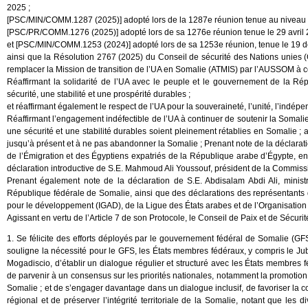
2025 ;
[PSC/MIN/COMM.1287 (2025)] adopté lors de la 1287e réunion tenue au niveau mini
[PSC/PR/COMM.1276 (2025)] adopté lors de sa 1276e réunion tenue le 29 avril
et [PSC/MIN/COMM.1253 (2024)] adopté lors de sa 1253e réunion, tenue le 19 
ainsi que la Résolution 2767 (2025) du Conseil de sécurité des Nations unies
remplacer la Mission de transition de l’UA en Somalie (ATMIS) par l’AUSSOM à c
Réaffirmant la solidarité de l’UA avec le peuple et le gouvernement de la Ré
sécurité, une stabilité et une prospérité durables ;
et réaffirmant également le respect de l’UA pour la souveraineté, l’unité, l’indépe
Réaffirmant l’engagement indéfectible de l’UA à continuer de soutenir la Somali
une sécurité et une stabilité durables soient pleinement rétablies en Somalie ;
jusqu’à présent et à ne pas abandonner la Somalie ; Prenant note de la déclaratio
de l’Émigration et des Égyptiens expatriés de la République arabe d’Égypte, en 
déclaration introductive de S.E. Mahmoud Ali Youssouf, président de la Commissi
Prenant également note de la déclaration de S.E. Abdisalam Abdi Ali, ministr
République fédérale de Somalie, ainsi que des déclarations des représentants 
pour le développement (IGAD), de la Ligue des États arabes et de l’Organisation 
Agissant en vertu de l’Article 7 de son Protocole, le Conseil de Paix et de Sécurité
1. Se félicite des efforts déployés par le gouvernement fédéral de Somalie (GFS)
souligne la nécessité pour le GFS, les États membres fédéraux, y compris le Jub
Mogadiscio, d’établir un dialogue régulier et structuré avec les États membres fé
de parvenir à un consensus sur les priorités nationales, notamment la promotion 
Somalie ; et de s’engager davantage dans un dialogue inclusif, de favoriser la c
régional et de préserver l’intégrité territoriale de la Somalie, notant que les