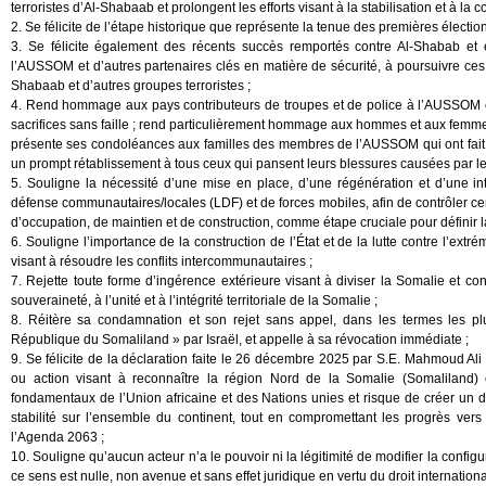
terroristes d’Al-Shabaab et prolongent les efforts visant à la stabilisation et à la co
2. Se félicite de l’étape historique que représente la tenue des premières élec
3. Se félicite également des récents succès remportés contre Al-Shabab et
l’AUSSOM et d’autres partenaires clés en matière de sécurité, à poursuivre ces op
Shabaab et d’autres groupes terroristes ;
4. Rend hommage aux pays contributeurs de troupes et de police à l’AUSSOM e
sacrifices sans faille ; rend particulièrement hommage aux hommes et aux femm
présente ses condoléances aux familles des membres de l’AUSSOM qui ont fait le 
un prompt rétablissement à tous ceux qui pansent leurs blessures causées par l
5. Souligne la nécessité d’une mise en place, d’une régénération et d’une in
défense communautaires/locales (LDF) et de forces mobiles, afin de contrôler ce
d’occupation, de maintien et de construction, comme étape cruciale pour définir la 
6. Souligne l’importance de la construction de l’État et de la lutte contre l’extr
visant à résoudre les conflits intercommunautaires ;
7. Rejette toute forme d’ingérence extérieure visant à diviser la Somalie et cond
souveraineté, à l’unité et à l’intégrité territoriale de la Somalie ;
8. Réitère sa condamnation et son rejet sans appel, dans les termes les pl
République du Somaliland » par Israël, et appelle à sa révocation immédiate ;
9. Se félicite de la déclaration faite le 26 décembre 2025 par S.E. Mahmoud Ali 
ou action visant à reconnaître la région Nord de la Somalie (Somaliland) e
fondamentaux de l’Union africaine et des Nations unies et risque de créer un 
stabilité sur l’ensemble du continent, tout en compromettant les progrès vers
l’Agenda 2063 ;
10. Souligne qu’aucun acteur n’a le pouvoir ni la légitimité de modifier la configu
ce sens est nulle, non avenue et sans effet juridique en vertu du droit internationa