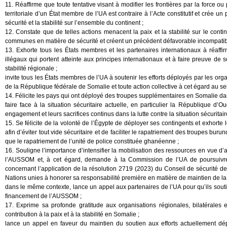
11. Réaffirme que toute tentative visant à modifier les frontières par la force ou 
territoriale d’un État membre de l’UA est contraire à l’Acte constitutif et crée 
sécurité et la stabilité sur l’ensemble du continent ;
12. Constate que de telles actions menacent la paix et la stabilité sur le contine
communes en matière de sécurité et créent un précédent défavorable incompatible
13. Exhorte tous les États membres et les partenaires internationaux à réaffirm
illégaux qui portent atteinte aux principes internationaux et à faire preuve de sol
stabilité régionale ;
invite tous les États membres de l’UA à soutenir les efforts déployés par les org
de la République fédérale de Somalie et toute action collective à cet égard au s
14. Félicite les pays qui ont déployé des troupes supplémentaires en Somalie dan
faire face à la situation sécuritaire actuelle, en particulier la République d
engagement et leurs sacrifices continus dans la lutte contre la situation sécuritai
15. Se félicite de la volonté de l’Égypte de déployer ses contingents et exhorte
afin d’éviter tout vide sécuritaire et de faciliter le rapatriement des troupes bu
que le rapatriement de l’unité de police constituée ghanéenne ;
16. Souligne l’importance d’intensifier la mobilisation des ressources en vue d’a
l’AUSSOM et, à cet égard, demande à la Commission de l’UA de poursuivre
concernant l’application de la résolution 2719 (2023) du Conseil de sécurité d
Nations unies à honorer sa responsabilité première en matière de maintien de la p
dans le même contexte, lance un appel aux partenaires de l’UA pour qu’ils souti
financement de l’AUSSOM ;
17. Exprime sa profonde gratitude aux organisations régionales, bilatérales 
contribution à la paix et à la stabilité en Somalie ;
lance un appel en faveur du maintien du soutien aux efforts actuellement dép