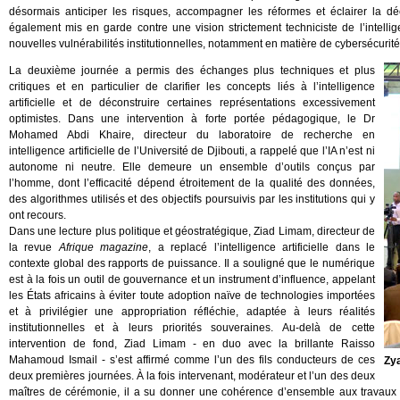
désormais anticiper les risques, accompagner les réformes et éclairer la dé
également mis en garde contre une vision strictement techniciste de l’intellig
nouvelles vulnérabilités institutionnelles, notamment en matière de cybersécuri
La deuxième journée a permis des échanges plus techniques et plus
critiques et en particulier de clarifier les concepts liés à l’intelligence
artificielle et de déconstruire certaines représentations excessivement
optimistes. Dans une intervention à forte portée pédagogique, le Dr
Mohamed Abdi Khaire, directeur du laboratoire de recherche en
intelligence artificielle de l’Université de Djibouti, a rappelé que l’IA n’est ni
autonome ni neutre. Elle demeure un ensemble d’outils conçus par
l’homme, dont l’efficacité dépend étroitement de la qualité des données,
des algorithmes utilisés et des objectifs poursuivis par les institutions qui y
ont recours.
Dans une lecture plus politique et géostratégique, Ziad Limam, directeur de
la revue
Afrique magazine
, a replacé l’intelligence artificielle dans le
contexte global des rapports de puissance. Il a souligné que le numérique
est à la fois un outil de gouvernance et un instrument d’influence, appelant
les États africains à éviter toute adoption naïve de technologies importées
et à privilégier une appropriation réfléchie, adaptée à leurs réalités
institutionnelles et à leurs priorités souveraines. Au-delà de cette
intervention de fond, Ziad Limam - en duo avec la brillante Raisso
Mahamoud Ismail - s’est affirmé comme l’un des fils conducteurs de ces
Zy
deux premières journées. À la fois intervenant, modérateur et l’un des deux
maîtres de cérémonie, il a su donner une cohérence d’ensemble aux travaux e