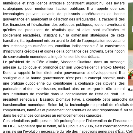
numérique et l’intelligence artificielle constituent aujourd’hui des leviers
stratégiques pour moderniser l’action publique. Il a rappelé que ces
technologies peuvent devenir de puissants accélérateurs de bonne
gouvernance en améliorant la détection des irrégularités, la traçabilité des
flux financiers et l’évaluation des politiques publiques, tout en avertissant
qu’elles ne produisent de résultats que si elles sont maîtrisées et
solidement encadrées. Insistant sur la dimension stratégique de cette
transition, il a également mis en avant le défi de l’appropriation souveraine
des technologies numériques, condition indispensable à la construction
d’institutions crédibles et dignes de la confiance des citoyens. Cette notion
de souveraineté numérique a irrigué l’ensemble des débats.
Le président de la Côte d’Ivoire, Alassane Ouattara, dans un message
adressé au colloque et prononcé par son vice-président Tiemoko Meyliet
Kone, a rappelé le lien étroit entre gouvernance et développement. Il a
souligné que la bonne gouvernance n’est pas un concept abstrait, mais
une pratique quotidienne qui conditionne la confiance des citoyens, des
partenaires et des investisseurs, mettant ainsi en exergue le rôle central
Ha
des institutions de contrôle dans la consolidation de l’état de droit. Le
président sénégalais, Bassirou Diomaye Faye, a complété cette approche d
transformation numérique. Selon lui, la technologie ne produit de résultat
compétent·es, formé·es et pleinement conscient·es de leur responsabilité au ser
dans les échanges consacrés au renforcement des capacités.
Ces orientations politiques ont été prolongées par l’intervention de l’inspecteu
du FIGE. Rappelant que le forum, né à Djibouti en 2006, s’est construit comme u
a insisté sur l’évolution nécessaire du rôle des inspections générales d’État. Cel