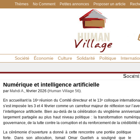
Thèmes
No Comment
Petites annonces
Proposer un article
Reche
Société
Économie
Culture
Solidarité
Politique
Internatio
Société
Numérique et intelligence artificielle
par
Mahdi A.
, février 2026 (
Human Village 56
).
En accueillant la 16ᵉ réunion du Comité directeur et le 13ᵉ colloque internation
s’est imposée les 3 et 4 février comme un carrefour majeur de réflexion sur l’aven
l’intelligence artificielle. Bien au-delà de la célébration du vingtième anniver
largement partagée au plus haut niveau politique : la transformation numériq
gouvernance, de la lutte contre la corruption et du renforcement de la crédibilité d
La cérémonie d’ouverture a donné à cette rencontre une portée politique
forte. Dans son allocution, Ismail Omar Guelleh a souligné que le