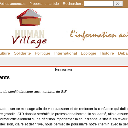
Petites annonces
Proposer un article
Rechercher :
ulture
Solidarité
Politique
International
Écologie
Histoire
Déba
Économie
ents
er du comité directeur aux membres du GIE.
adresser ce message afin de vous rassurer et de renforcer la confiance qui doit 
e grandir l’ATD dans la sérénité, le professionnalisme et la solidarité, afin d’assur
mer officiellement d’une décision importante : la cour d’appel a statué en faveur d
écision, claire et définitive, nous permet de poursuivre notre chemin avec la sé