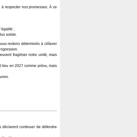
 à respecter nos promesses. À ce
égalité ;
lus solide.
nous restons déterminés à clôturer
rogression.
euvent fragiliser notre unité, mais
ont lieu en 2027 comme prévu, mais
munes.
s déclarent continuer de défendre