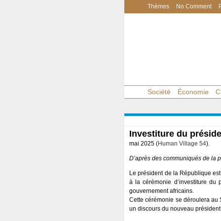
Thèmes
No Comment
Société
Économie
C
Investiture du prési
mai 2025 (
Human Village 54
).
D’après des communiqués de la p
Le président de la République est 
à la cérémonie d‘investiture du 
gouvernement africains.
Cette cérémonie se déroulera au S
un discours du nouveau président, 