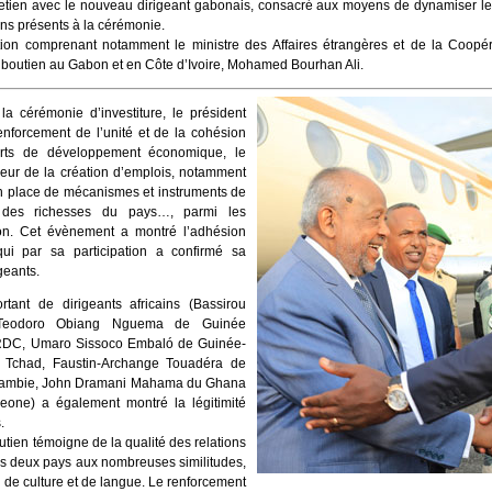
etien avec le nouveau dirigeant gabonais, consacré aux moyens de dynamiser les 
ins présents à la cérémonie.
ion comprenant notamment le ministre des Affaires étrangères et de la Coopéra
boutien au Gabon et en Côte d’Ivoire, Mohamed Bourhan Ali.
a cérémonie d’investiture, le président
nforcement de l’unité et de la cohésion
forts de développement économique, le
eur de la création d’emplois, notamment
en place de mécanismes et instruments de
 des richesses du pays…, parmi les
tion. Cet évènement a montré l’adhésion
ui par sa participation a confirmé sa
geants.
ant de dirigeants africains (Bassirou
Teodoro Obiang Nguema de Guinée
e RDC, Umaro Sissoco Embaló de Guinée-
 Tchad, Faustin-Archange Touadéra de
 Gambie, John Dramani Mahama du Ghana
eone) a également montré la légitimité
.
outien témoigne de la qualité des relations
les deux pays aux nombreuses similitudes,
de culture et de langue. Le renforcement