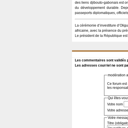
des liens djibouto-gabonais est o
du développement durable. Depui
passeports diplomatiques, officiel
La cérémonie d’investiture d’Oligu
africaine, avec la présence du pr
Le président de la République est 
Les commentaires sont validés pa
Les adresses courriel ne sont pa
modération a 
Ce forum est 
les responsa
Qui êtes-vou
Votre nom
Votre adress
Votre messa
Titre (obligat