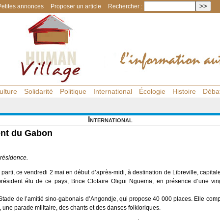
Petites annonces
Proposer un article
Rechercher :
ulture
Solidarité
Politique
International
Écologie
Histoire
Déba
International
dent du Gabon
résidence.
parti, ce vendredi 2 mai en début d’après-midi, à destination de Libreville, capital
président élu de ce pays, Brice Clotaire Oligui Nguema, en présence d’une ving
tade de l’amitié sino-gabonais d’Angondje, qui propose 40 000 places. Elle comp
une parade militaire, des chants et des danses folkloriques.