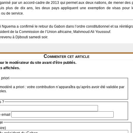
rganisé par un accord-cadre de 2013 qui permet aux deux nations, de mener des p
s plus de dix ans, les deux pays appliquent une exemption de visas pour le
s ou de service.
i Nguema a confirmé le retour du Gabon dans l’ordre constitutionnel et sa réintégr
ésident de la Commission de l’Union africaine, Mahmoud Ali Youssouf.
revenu à Djibouti samedi soir.
Commenter cet article
r le modérateur du site avant d'être publiés.
s affichées.
priori
modéré a priori : votre contribution n’apparaîtra qu’après avoir été validée par
bles.
s ?
e email
ge
oire)