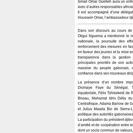
Ismail Omar Guelleh aura un entr
avec d’autres responsables africa
Il est accompagné d’une délégat
Houssein Omar, l’ambassadeur dji
Dans son discours au cours de l
Oligui Nguema a mentionné le re
nationale, la poursuite des ef
renforcement des mesures en fav
en faveur des jeunes et la mise 
transparence dans la gestion
principales priorités de son ac
massive du peuple gabonais, q
confiance dans ses nouveaux diri
La présence d’un nombre import
Diomaye Faye du Sénégal, 
équatoriale, Félix Tshisekedi d
Bissau, Mahamat Idris Déby du
Centrafrique, Adama Barrow de
et Julius Maada Bio de Sierra-L
politique des autorités gabonaises
La participation du président djib
d’amitié et de coopération entre 
dont un socle commun de valeurs, 