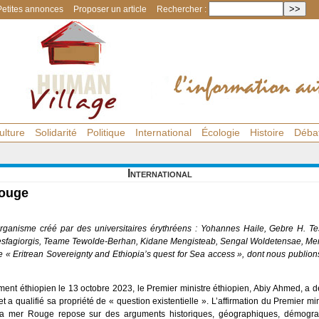
Petites annonces
Proposer un article
Rechercher :
ulture
Solidarité
Politique
International
Écologie
Histoire
Déba
International
Rouge
ganisme créé par des universitaires érythréens : Yohannes Haile, Gebre H. T
sfagiorgis, Teame Tewolde-Berhan, Kidane Mengisteab, Sengal Woldetensae, Me
lée « Eritrean Sovereignty and Ethiopia’s quest for Sea access », dont nous publi
ent éthiopien le 13 octobre 2023, le Premier ministre éthiopien, Abiy Ahmed, a d
 et a qualifié sa propriété de « question existentielle ». L’affirmation du Premier m
a mer Rouge repose sur des arguments historiques, géographiques, démograph