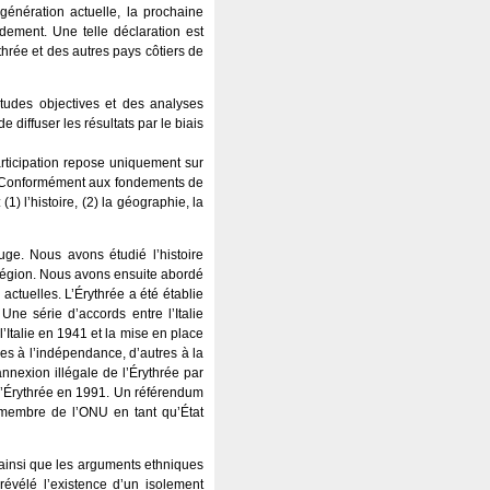
génération actuelle, la prochaine
dement. Une telle déclaration est
rythrée et des autres pays côtiers de
tudes objectives et des analyses
e diffuser les résultats par le biais
articipation repose uniquement sur
et. Conformément aux fondements de
1) l’histoire, (2) la géographie, la
ge. Nous avons étudié l’histoire
égion. Nous avons ensuite abordé
actuelles. L’Érythrée a été établie
ne série d’accords entre l’Italie
 l’Italie en 1941 et la mise en place
bles à l’indépendance, d’autres à la
annexion illégale de l’Érythrée par
e l’Érythrée en 1991. Un référendum
 membre de l’ONU en tant qu’État
insi que les arguments ethniques
révélé l’existence d’un isolement