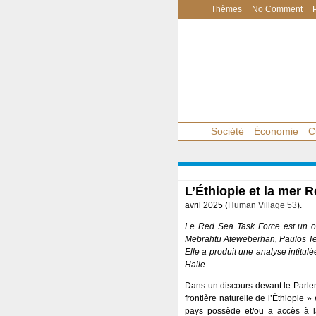
Thèmes
No Comment
Société
Économie
C
L’Éthiopie et la mer 
avril 2025 (
Human Village 53
).
Le Red Sea Task Force est un or
Mebrahtu Ateweberhan, Paulos Te
Elle a produit une analyse intitu
Haile.
Dans un discours devant le Parlem
frontière naturelle de l’Éthiopie »
pays possède et/ou a accès à l