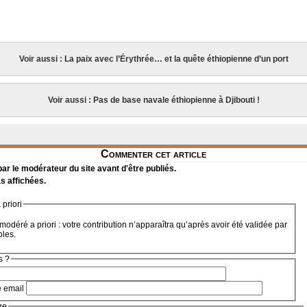
Voir aussi : La paix avec l’Érythrée… et la quête éthiopienne d’un port
Voir aussi : Pas de base navale éthiopienne à Djibouti !
Commenter cet article
r le modérateur du site avant d'être publiés.
s affichées.
priori
modéré a priori : votre contribution n’apparaîtra qu’après avoir été validée par
bles.
s ?
e email
ge