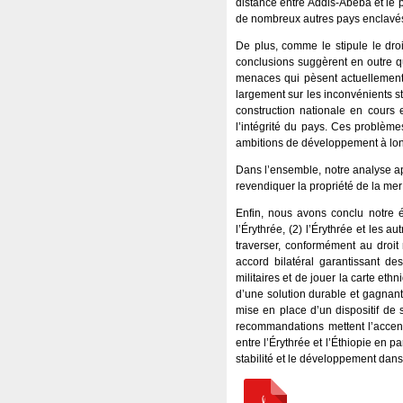
distance entre Addis-Abeba et le p
de nombreux autres pays enclavés, 
De plus, comme le stipule le droit
conclusions suggèrent en outre q
menaces qui pèsent actuellement s
largement sur les inconvénients st
construction nationale en cours 
l’intégrité du pays. Ces problème
ambitions de développement à lon
Dans l’ensemble, notre analyse ap
revendiquer la propriété de la me
Enfin, nous avons conclu notre 
l’Érythrée, (2) l’Érythrée et les a
traverser, conformément au droit 
accord bilatéral garantissant de
militaires et de jouer la carte eth
d’une solution durable et gagnant-
mise en place d’un dispositif de
recommandations mettent l’accent 
entre l’Érythrée et l’Éthiopie en
stabilité et le développement dans