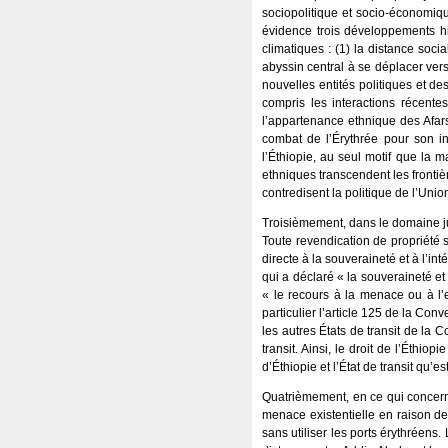
sociopolitique et socio-économiqu
évidence trois développements hi
climatiques : (1) la distance soci
abyssin central à se déplacer vers
nouvelles entités politiques et d
compris les interactions récente
l’appartenance ethnique des Afars,
combat de l’Érythrée pour son i
l’Éthiopie, au seul motif que la 
ethniques transcendent les frontière
contredisent la politique de l’Unio
Troisièmement, dans le domaine jur
Toute revendication de propriété 
directe à la souveraineté et à l’inté
qui a déclaré « la souveraineté et l
« le recours à la menace ou à l’em
particulier l’article 125 de la Con
les autres États de transit de la 
transit. Ainsi, le droit de l’Éthi
d’Éthiopie et l’État de transit qu’es
Quatrièmement, en ce qui concerne
menace existentielle en raison d
sans utiliser les ports érythréens.