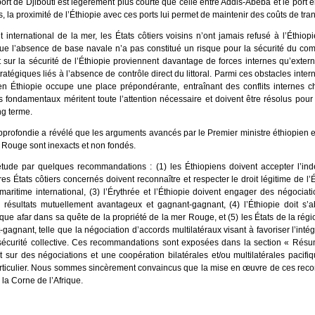
ort de Djibouti est légèrement plus courte que celle entre Addis-Abeba et le port
la proximité de l’Éthiopie avec ces ports lui permet de maintenir des coûts de tran
 international de la mer, les États côtiers voisins n’ont jamais refusé à l’Éthio
ue l’absence de base navale n’a pas constitué un risque pour la sécurité du com
ur la sécurité de l’Éthiopie proviennent davantage de forces internes qu’extern
ratégiques liés à l’absence de contrôle direct du littoral. Parmi ces obstacles inte
en Éthiopie occupe une place prépondérante, entraînant des conflits internes c
s fondamentaux méritent toute l’attention nécessaire et doivent être résolus pour 
g terme.
profondie a révélé que les arguments avancés par le Premier ministre éthiopien et
r Rouge sont inexacts et non fondés.
étude par quelques recommandations : (1) les Éthiopiens doivent accepter l’in
utres États côtiers concernés doivent reconnaître et respecter le droit légitime de l
maritime international, (3) l’Érythrée et l’Éthiopie doivent engager des négociati
s résultats mutuellement avantageux et gagnant-gagnant, (4) l’Éthiopie doit s
nique afar dans sa quête de la propriété de la mer Rouge, et (5) les États de la régi
gagnant, telle que la négociation d’accords multilatéraux visant à favoriser l’int
 sécurité collective. Ces recommandations sont exposées dans la section « Résu
sur des négociations et une coopération bilatérales et/ou multilatérales pacifiq
 particulier. Nous sommes sincèrement convaincus que la mise en œuvre de ces reco
 la Corne de l’Afrique.