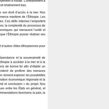
 érythréen d’Assab. Contrairement à
sit relativement bas.
pie son droit d’accès à la mer. Nos
merce maritime de l’Éthiopie. Les
es. Ces défis internes l’emportent
rnes, la complexité du processus de
hroniques qui menacent l’unité et
que l’Éthiopie puisse réaliser ses
 d’autres élites éthiopiennes pour
dépendance et la souveraineté de
’Éthiopie à accéder à la mer et à la
ons de bonne foi afin d’établir un
’abstenir de proférer des menaces
on doivent explorer les possibilités
égration économique régionale et la
mé et conclusion » du projet. Nos
ues entre les États en général, et
mmandations favorisera la paix, la