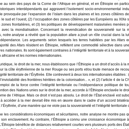
e au sein des pays de la Corne de l’Afrique en général, et en Éthiopie en partic
storiques interdépendants qui aggravent l’isolement socio-environnemental indui
ale provoquée par l’expansion de l’islam dans les plaines et les zones côtières de 
 le sud et l’ouest, (2) l’occupation des zones côtières par les Européens au XIXe
es zones frontalières, et (3) les politiques de développement malavisées menées p
s avec la mondialisation. Concernant la revendication de souveraineté sur la m
 notre analyse a révélé que la population afare a joué un rôle crucial dans la lut
ndépendance. Les arguments selon lesquels les terres habitées par les Afars en
majorité des Afars résident en Éthiopie, reflètent une commodité sélective dans
s nationales. Ils sont également contraires à l’intégrité territoriale et à la souverai
n africaine et les normes internationales.
idique, le droit de la mer, nous établissons que l’Éthiopie a un droit d’accès à la m
sur la côte érythréenne de la mer Rouge ou ses ports et/ou toute menace de recours
grité territoriale de l’Érythrée. Elle contrevient à deux lois internationales établies : (
’inviolabilité des frontières héritées de la colonisation... », et (2) l’article 4 de la 
ploi de la force contre l’intégrité territoriale ou l’indépendance politique de tout
vention des Nations unies sur le droit de la mer, accorde à l’Éthiopie enclavée le droi
Corne de l’Afrique. Mais ce droit n’est pas absolu. Le droit de l’État enclavé est su
opie à accéder à la mer devrait être mis en œuvre dans le cadre d’un accord bilatéra
t l’Érythrée, d’une manière qui ne viole pas la souveraineté et l’intégrité territoriale 
 les considérations économiques et sécuritaires, notre analyse ne montre pas qu
e son enclavement. Au contraire, l’Éthiopie a connu une croissance économique à 
 L’Éthiopie bénéficie de distances relativement courtes vers plusieurs ports des État