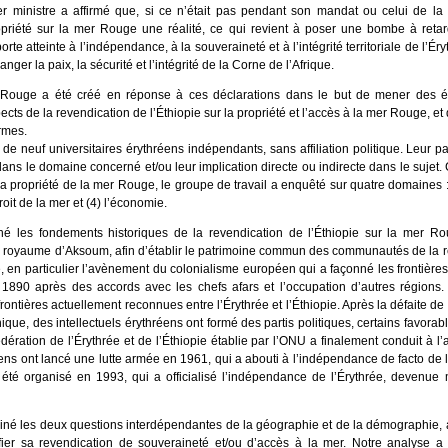
 ministre a affirmé que, si ce n’était pas pendant son mandat ou celui de la 
ropriété sur la mer Rouge une réalité, ce qui revient à poser une bombe à retar
porte atteinte à l’indépendance, à la souveraineté et à l’intégrité territoriale de l’É
ger la paix, la sécurité et l’intégrité de la Corne de l’Afrique.
 Rouge a été créé en réponse à ces déclarations dans le but de mener des é
cts de la revendication de l’Éthiopie sur la propriété et l’accès à la mer Rouge, et d
ormes.
de neuf universitaires érythréens indépendants, sans affiliation politique. Leur p
 dans le domaine concerné et/ou leur implication directe ou indirecte dans le suj
la propriété de la mer Rouge, le groupe de travail a enquêté sur quatre domaines : (
roit de la mer et (4) l’économie.
é les fondements historiques de la revendication de l’Éthiopie sur la mer Rou
 royaume d’Aksoum, afin d’établir le patrimoine commun des communautés de la r
e, en particulier l’avènement du colonialisme européen qui a façonné les frontières 
 1890 après des accords avec les chefs afars et l’occupation d’autres régions. U
 frontières actuellement reconnues entre l’Érythrée et l’Éthiopie. Après la défaite de
nnique, des intellectuels érythréens ont formé des partis politiques, certains favora
fédération de l’Érythrée et de l’Éthiopie établie par l’ONU a finalement conduit à l’
hréens ont lancé une lutte armée en 1961, qui a abouti à l’indépendance de facto d
 été organisé en 1993, qui a officialisé l’indépendance de l’Érythrée, devenue
é les deux questions interdépendantes de la géographie et de la démographie, a
ifier sa revendication de souveraineté et/ou d’accès à la mer. Notre analyse a 