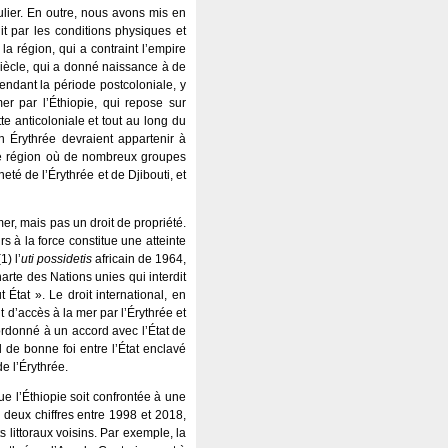
ulier. En outre, nous avons mis en
t par les conditions physiques et
la région, qui a contraint l’empire
 siècle, qui a donné naissance à de
endant la période postcoloniale, y
er par l’Éthiopie, qui repose sur
te anticoloniale et tout au long du
 Érythrée devraient appartenir à
 une région où de nombreux groupes
neté de l’Érythrée et de Djibouti, et
er, mais pas un droit de propriété.
 à la force constitue une atteinte
1) l’
uti possidetis
africain de 1964,
Charte des Nations unies qui interdit
 État ». Le droit international, en
t d’accès à la mer par l’Érythrée et
bordonné à un accord avec l’État de
l de bonne foi entre l’État enclavé
de l’Érythrée.
e l’Éthiopie soit confrontée à une
deux chiffres entre 1998 et 2018,
s littoraux voisins. Par exemple, la