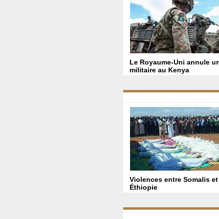
Le Royaume-Uni annule un
militaire au Kenya
Violences entre Somalis e
Éthiopie