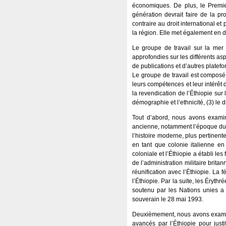
économiques. De plus, le Premier
génération devrait faire de la p
contraire au droit international et 
la région. Elle met également en dan
Le groupe de travail sur la mer
approfondies sur les différents aspe
de publications et d’autres platef
Le groupe de travail est composé 
leurs compétences et leur intérêt
la revendication de l’Éthiopie sur 
démographie et l’ethnicité, (3) le d
Tout d’abord, nous avons examin
ancienne, notamment l’époque du
l’histoire moderne, plus pertinent
en tant que colonie italienne en
coloniale et l’Éthiopie a établi les
de l’administration militaire brita
réunification avec l’Éthiopie. La 
l’Éthiopie. Par la suite, les Éryt
soutenu par les Nations unies a
souverain le 28 mai 1993.
Deuxièmement, nous avons examin
avancés par l’Éthiopie pour just