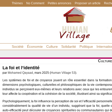
Thèmes
No Comment
Petites annonces
Proposer un article
Reche
Société
Économie
Culture
Solidarité
Politique
Internatio
Culture
La foi et l’identité
par
Mohamed Qayaad
, mars 2025 (
Human Village 53
).
Les systèmes de foi et de croyance jouent un rôle essentiel dans la formation d
dimensions psychologiques, culturelles et philosophiques de la vie contemporai
individus se perçoivent eux-mêmes et leurs relations avec ceux qui les entouren
tour affecte la coopération et la cohésion de la société, illustrant ainsi sa signi
Psychologiquement, la foi influence la perception de soi et l’efficacité personnel
considérablement la qualité de vie d’un individu, suggérant que la foi, quelle que
auto-efficacité peut découler de croyances spirituelles ou communautaires qui d