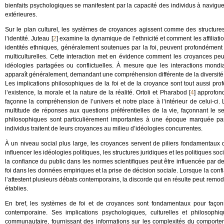
bienfaits psychologiques se manifestent par la capacité des individus à naviguer
extérieures.
Sur le plan culturel, les systèmes de croyances agissent comme des structures
l’identité. Juteau
[
2
]
examine la dynamique de l’ethnicité et comment les affiliation
identités ethniques, généralement soutenues par la foi, peuvent profondément af
multiculturelles. Cette interaction met en évidence comment les croyances peu
idéologies partagées ou conflictuelles. À mesure que les interactions mondi
apparaît généralement, demandant une compréhension différente de la diversité
Les implications philosophiques de la foi et de la croyance sont tout aussi p
l’existence, la morale et la nature de la réalité. Ortoli et Pharabod
[
4
]
approfondi
façonne la compréhension de l’univers et notre place à l’intérieur de celui-ci. 
multitude de réponses aux questions préférentielles de la vie, façonnant le s
philosophiques sont particulièrement importantes à une époque marquée par la
individus traitent de leurs croyances au milieu d’idéologies concurrentes.
À un niveau social plus large, les croyances servent de piliers fondamentaux qui
influencer les idéologies politiques, les structures juridiques et les politiques soc
la confiance du public dans les normes scientifiques peut être influencée par de
foi dans les données empiriques et la prise de décision sociale. Lorsque la conf
l’attestent plusieurs débats contemporains, la discorde qui en résulte peut remo
établies.
En bref, les systèmes de foi et de croyances sont fondamentaux pour façonner
contemporaine. Ses implications psychologiques, culturelles et philosophi
communautaire, fournissant des informations sur les complexités du comporte