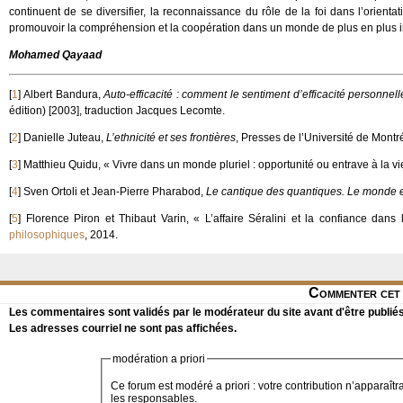
continuent de se diversifier, la reconnaissance du rôle de la foi dans l’orientat
promouvoir la compréhension et la coopération dans un monde de plus en plus i
Mohamed Qayaad
[
1
]
Albert Bandura,
Auto-efficacité : comment le sentiment d’efficacité personnell
édition) [2003], traduction Jacques Lecomte.
[
2
]
Danielle Juteau,
L’ethnicité et ses frontières
, Presses de l’Université de Montré
[
3
]
Matthieu Quidu, « Vivre dans un monde pluriel : opportunité ou entrave à la vi
[
4
]
Sven Ortoli et Jean-Pierre Pharabod,
Le cantique des quantiques. Le monde ex
[
5
]
Florence Piron et Thibaut Varin, « L’affaire Séralini et la confiance dans
philosophiques
, 2014.
Commenter cet 
Les commentaires sont validés par le modérateur du site avant d'être publiés
Les adresses courriel ne sont pas affichées.
modération a priori
Ce forum est modéré a priori : votre contribution n’apparaîtr
les responsables.