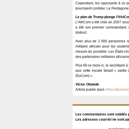
Cependant, les opposants à ce proj
pourraient combler. Le Pentagon
Le plan de Trump plonge l’AfriCo
L’AfriCom a été créé en 2007 sous
a été son premier commandant, o
distinct.
Avec plus de 2 000 personnes recr
militaire africain pour les souten
mesure du possible. Les États-Uni
des partenaires militaires africai
Plus tôt ce mois-ci, le secrétaire
que cette escale faisait « part
(EuCom) ».
Victor Oluwole
Article publié dans
Africa Busines
Les commentaires sont validés pa
Les adresses courriel ne sont pa