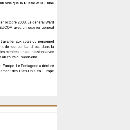
t un vide que la Russie et la Chine
 1er octobre 2008. Le général Ward
l’EUCOM avec un quartier général
 travailler aux côtés du personnel
hors de tout combat direct, dans la
ectes menées lors de missions avec
tre au cours du week-end.
m en Europe. Le Pentagone a déclaré
ndement des États-Unis en Europe