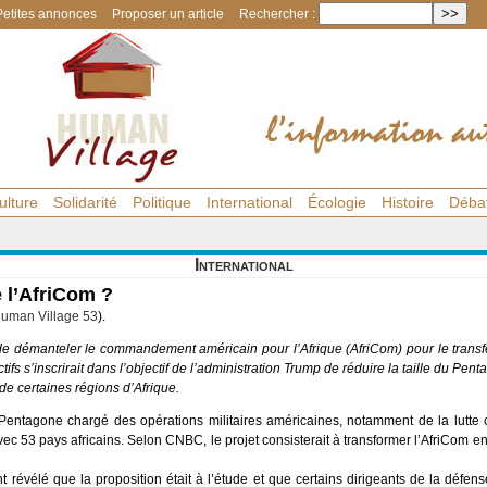
Petites annonces
Proposer un article
Rechercher :
ulture
Solidarité
Politique
International
Écologie
Histoire
Déba
International
 l’AfriCom ?
uman Village 53
).
 de démanteler le commandement américain pour l’Afrique (AfriCom) pour le tra
ifs s’inscrirait dans l’objectif de l’administration Trump de réduire la taille du Pent
 de certaines régions d’Afrique.
Pentagone chargé des opérations militaires américaines, notamment de la lutte co
 avec 53 pays africains. Selon CNBC, le projet consisterait à transformer l’AfriCo
révélé que la proposition était à l’étude et que certains dirigeants de la défens