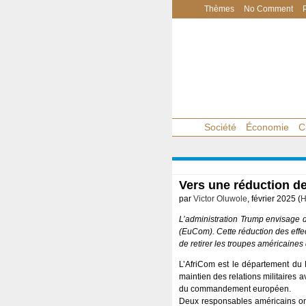
Thèmes
No Comment
Société
Économie
C
Vers une réduction de
par
Victor Oluwole
, février 2025 (
H
L’administration Trump envisage
(EuCom). Cette réduction des effect
de retirer les troupes américaines
L’AfriCom est le département du 
maintien des relations militaires
du commandement européen.
Deux responsables américains ont 