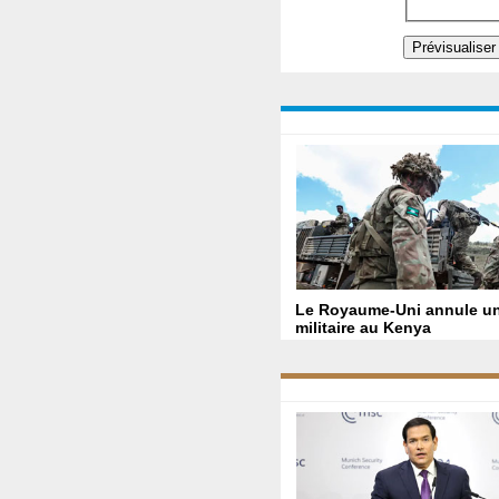
Le Royaume-Uni annule un
militaire au Kenya