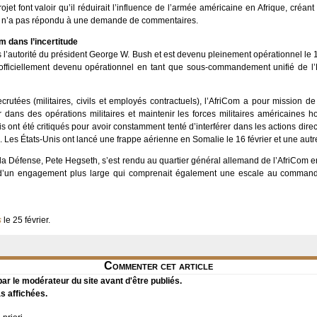
et font valoir qu’il réduirait l’influence de l’armée américaine en Afrique, créan
e n’a pas répondu à une demande de commentaires.
m dans l’incertitude
 l’autorité du président George W. Bush et est devenu pleinement opérationnel le
fficiellement devenu opérationnel en tant que sous-commandement unifié de 
utées (militaires, civils et employés contractuels), l’AfriCom a pour mission de
ir dans des opérations militaires et maintenir les forces militaires américaines 
s ont été critiqués pour avoir constamment tenté d’interférer dans les actions dir
ns. Les États-Unis ont lancé une frappe aérienne en Somalie le 16 février et une au
 à la Défense, Pete Hegseth, s’est rendu au quartier général allemand de l’AfriCo
ie d’un engagement plus large qui comprenait également une escale au comma
s
le 25 février.
Commenter cet article
r le modérateur du site avant d'être publiés.
s affichées.