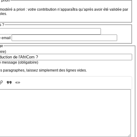
priori
modéré a priori : votre contribution n’apparaîtra qu’après avoir été validée par
bles.
s ?
e email
ge
oire)
e message (obligatoire)
s paragraphes, laissez simplement des lignes vides.