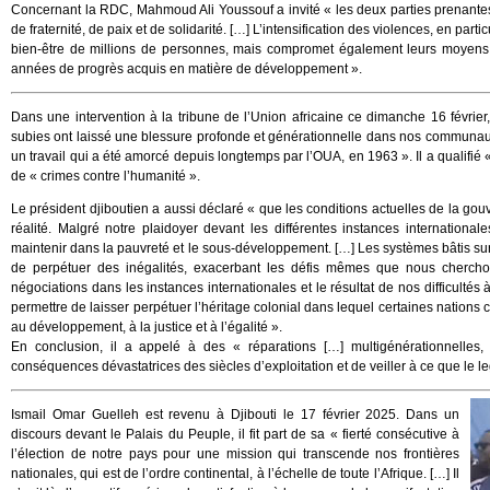
Concernant la RDC, Mahmoud Ali Youssouf a invité « les deux parties prenantes
de fraternité, de paix et de solidarité. […] L’intensification des violences, en pa
bien-être de millions de personnes, mais compromet également leurs moyens d
années de progrès acquis en matière de développement ».
Dans une intervention à la tribune de l’Union africaine ce dimanche 16 février,
subies ont laissé une blessure profonde et générationnelle dans nos communautés
un travail qui a été amorcé depuis longtemps par l’OUA, en 1963 ». Il a qualifié «
de « crimes contre l’humanité ».
Le président djiboutien a aussi déclaré « que les conditions actuelles de la 
réalité. Malgré notre plaidoyer devant les différentes instances internatio
maintenir dans la pauvreté et le sous-développement. […] Les systèmes bâtis su
de perpétuer des inégalités, exacerbant les défis mêmes que nous chercho
négociations dans les instances internationales et le résultat de nos difficu
permettre de laisser perpétuer l’héritage colonial dans lequel certaines nations co
au développement, à la justice et à l’égalité ».
En conclusion, il a appelé à des « réparations […] multigénérationnelles
conséquences dévastatrices des siècles d’exploitation et de veiller à ce que le le
Ismail Omar Guelleh est revenu à Djibouti le 17 février 2025. Dans un
discours devant le Palais du Peuple, il fit part de sa « fierté consécutive à
l’élection de notre pays pour une mission qui transcende nos frontières
nationales, qui est de l’ordre continental, à l’échelle de toute l’Afrique. […] Il