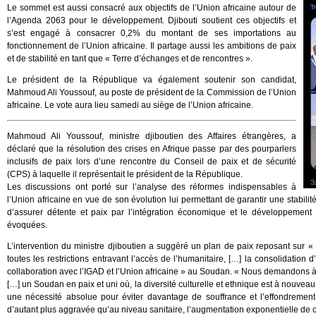
Le sommet est aussi consacré aux objectifs de l’Union africaine autour de
l’Agenda 2063 pour le développement. Djibouti soutient ces objectifs et
s’est engagé à consacrer 0,2% du montant de ses importations au
fonctionnement de l’Union africaine. Il partage aussi les ambitions de paix
et de stabilité en tant que « Terre d’échanges et de rencontres ».
Le président de la République va également soutenir son candidat,
Mahmoud Ali Youssouf, au poste de président de la Commission de l’Union
africaine. Le vote aura lieu samedi au siège de l’Union africaine.
Mahmoud Ali Youssouf, ministre djiboutien des Affaires étrangères, a
déclaré que la résolution des crises en Afrique passe par des pourparlers
inclusifs de paix lors d’une rencontre du Conseil de paix et de sécurité
(CPS) à laquelle il représentait le président de la République.
Les discussions ont porté sur l’analyse des réformes indispensables à
l’Union africaine en vue de son évolution lui permettant de garantir une stabili
d’assurer détente et paix par l’intégration économique et le développemen
évoquées.
L’intervention du ministre djiboutien a suggéré un plan de paix reposant sur «
toutes les restrictions entravant l’accès de l’humanitaire, […] la consolidation
collaboration avec l’IGAD et l’Union africaine » au Soudan. « Nous demandons à n
[…] un Soudan en paix et uni où, la diversité culturelle et ethnique est à nouvea
une nécessité absolue pour éviter davantage de souffrance et l’effondrement 
d’autant plus aggravée qu’au niveau sanitaire, l’augmentation exponentielle de c