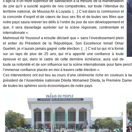
s’agit là d’un motif supérieur de satisfaction à la mesure de la manifestation
de joie qu’il a suscité auprès de nos compatriotes, sur toute l’étendue du
territoire national, de Moussa Ali à Loyada. […] C’est dans la communion et
la concorde d’esprit et de cœurs de tous ses fils et de toutes ses filles que
notre pays saura relever les défis à l’ordre du jour de son développement et
que, il sera davantage auréoler sur la scène régionale, continentale et
internationale ».
Mahmoud Ali Youssouf a ensuite déclaré que « sans l’investissement plein
et entier du Président de la République, Son Excellence Ismail Omar
Guelleh, je n’aurais jamais gagné cette élection. […] C’est lui qui m’a formé
sur un laps de plus de 25 ans, qui m’a apporté une confiance à toute
épreuve et qui, dans le cadre de cette dernière échéance, aura usé de
toute sa notoriété et de son influence sur la scène internationale pour faire penc
l’immense confiance placée en moi à travers cette élection ».
Ces interventions ont eut lieu au cours d’une cérémonie riche en couleurs à la
président de l’Assemblée nationale Dileita Mohamed Dileita, la Première Dam
de toutes les sphères socio-économiques de notre pays.