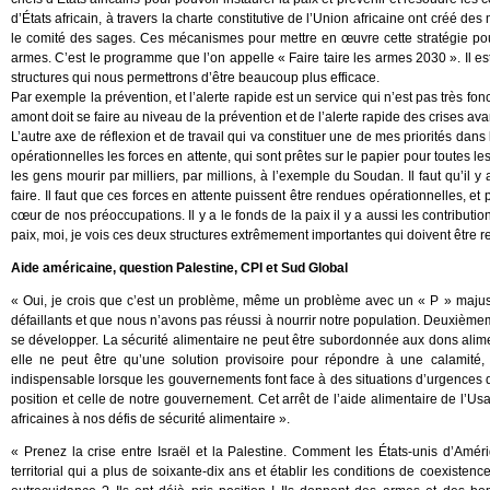
d’États africain, à travers la charte constitutive de l’Union africaine ont créé de
le comité des sages. Ces mécanismes pour mettre en œuvre cette stratégie pour l
armes. C’est le programme que l’on appelle « Faire taire les armes 2030 ». Il es
structures qui nous permettrons d’être beaucoup plus efficace.
Par exemple la prévention, et l’alerte rapide est un service qui n’est pas très fonc
amont doit se faire au niveau de la prévention et de l’alerte rapide des crises ava
L’autre axe de réflexion et de travail qui va constituer une de mes priorités dans
opérationnelles les forces en attente, qui sont prêtes sur le papier pour toutes l
les gens mourir par milliers, par millions, à l’exemple du Soudan. Il faut qu’il y 
faire. Il faut que ces forces en attente puissent être rendues opérationnelles, et
cœur de nos préoccupations. Il y a le fonds de la paix il y a aussi les contribution
paix, moi, je vois ces deux structures extrêmement importantes qui doivent être 
Aide américaine, question Palestine, CPI et Sud Global
« Oui, je crois que c’est un problème, même un problème avec un « P » majuscu
défaillants et que nous n’avons pas réussi à nourrir notre population. Deuxième
se développer. La sécurité alimentaire ne peut être subordonnée aux dons alimen
elle ne peut être qu’une solution provisoire pour répondre à une calamité,
indispensable lorsque les gouvernements font face à des situations d’urgences q
position et celle de notre gouvernement. Cet arrêt de l’aide alimentaire de l’Usa
africaines à nos défis de sécurité alimentaire ».
« Prenez la crise entre Israël et la Palestine. Comment les États-unis d’Amér
territorial qui a plus de soixante-dix ans et établir les conditions de coexiste