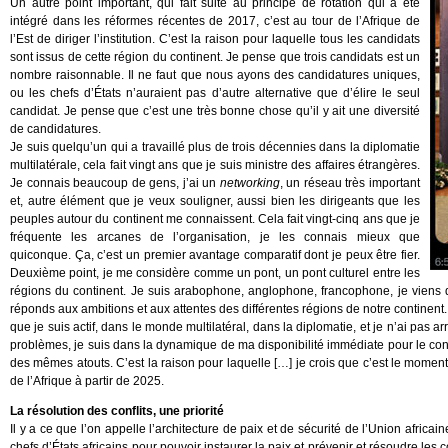
Un autre point important, qui fait suite au principe de rotation qui a été
intégré dans les réformes récentes de 2017, c’est au tour de l’Afrique de
l’Est de diriger l’institution. C’est la raison pour laquelle tous les candidats
sont issus de cette région du continent. Je pense que trois candidats est un
nombre raisonnable. Il ne faut que nous ayons des candidatures uniques,
ou les chefs d’États n’auraient pas d’autre alternative que d’élire le seul
candidat. Je pense que c’est une très bonne chose qu’il y ait une diversité
de candidatures.
Je suis quelqu’un qui a travaillé plus de trois décennies dans la diplomatie
multilatérale, cela fait vingt ans que je suis ministre des affaires étrangères.
Je connais beaucoup de gens, j’ai un
networking
, un réseau très important
et, autre élément que je veux souligner, aussi bien les dirigeants que les
peuples autour du continent me connaissent. Cela fait vingt-cinq ans que je
fréquente les arcanes de l’organisation, je les connais mieux que
quiconque. Ça, c’est un premier avantage comparatif dont je peux être fier.
Deuxième point, je me considère comme un pont, un pont culturel entre les
régions du continent. Je suis arabophone, anglophone, francophone, je viens d’u
réponds aux ambitions et aux attentes des différentes régions de notre continent. 
que je suis actif, dans le monde multilatéral, dans la diplomatie, et je n’ai pas a
problèmes, je suis dans la dynamique de ma disponibilité immédiate pour le conti
des mêmes atouts. C’est la raison pour laquelle […] je crois que c’est le moment 
de l’Afrique à partir de 2025.
La résolution des conflits, une priorité
Il y a ce que l’on appelle l’architecture de paix et de sécurité de l’Union africai
chefs d’États africains pour pouvoir instaurer la paix et prévenir et résoudre les 