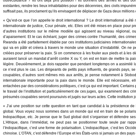
outrecuidance ? Ils ont déjà pris position ! Ils donnent des armes et des bom
existantes, rendre les lieux inhabitables pour des décennies, des civils impuném
suffisait pas, ils proclament qu’ils envisagent de déplacer de Gaza deux millions d
« Qu’est-ce que l’on appelle le droit international ? Le droit international a ét
internationale de justice, Cour pénale, etc. Elles ont été mises en place pou
d’autres institutions sur le même modèle qui agissent au niveau régional, ou
d’apaisement. Et le cas échéant, juger des crimes contre l’humanité, des cri
Rwanda a été parfaitement établie par ces institutions judiciaires internationales.
qui va en pâtir et créera à travers le monde une situation d’instabilité. On ne 
créées pour préserver la paix. Si on commence à les fouler aux pieds et à les d
auraient lancé un mandat d’arrêt contre X ou Y, on est en train de mettre la pa
légère. Deuxièmement, je dois rappeler que pendant longtemps on a assimilé la C
ce n’est plus le cas. Les dirigeants de petits pays influents, de grands pays, s
coupables, d’autres sont mêmes mis aux arrêts, je pense notamment à Slobodan M
internationale importante pour la paix dans le monde. Elle est nécessaire, ell
entachées par des considérations politiques, c’est ça qui est important. Certains 
le travail de l’institution et particulièrement de ces juges, qui examinent des 
présumés coupables seront poursuivis et jugés sur leurs actes. Cette institution jo
« J’ai une position sur cette question en tant que candidat à la présidence de
global. Vous voyez nous sommes dans un monde qui est en train de se polarise
Indopacifique, etc. Je pense que le Sud global doit s’organiser et défendre ses 
L’Afrique, dans l’immédiat, ne peut pas se positionner toute seule par ra
l’Indopacifique, c’est une forme de polarisation. L’indopacifique, c’est les Occ
chinoise. L’OTAN, c’est défendre l’Europe et les États-unis si jamais un des pays