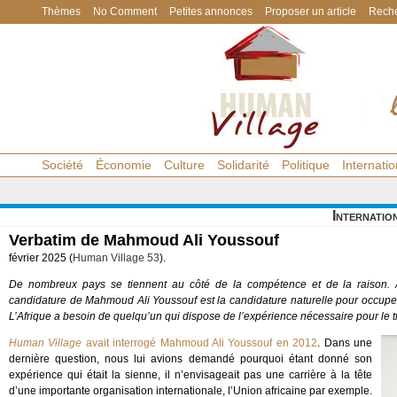
Thèmes
No Comment
Petites annonces
Proposer un article
Reche
Société
Économie
Culture
Solidarité
Politique
Internatio
Internatio
Verbatim de Mahmoud Ali Youssouf
février 2025 (
Human Village 53
).
De nombreux pays se tiennent au côté de la compétence et de la raison. Au
candidature de Mahmoud Ali Youssouf est la candidature naturelle pour occuper ce
L’Afrique a besoin de quelqu’un qui dispose de l’expérience nécessaire pour le tra
Human Village
avait interrogé Mahmoud Ali Youssouf en 2012
. Dans une
dernière question, nous lui avions demandé pourquoi étant donné son
expérience qui était la sienne, il n’envisageait pas une carrière à la tête
d’une importante organisation internationale, l’Union africaine par exemple.