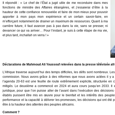
Il répondit : « Le chef de l’État a jugé utile de me reconduire dans mes
fonctions de ministre des Affaires étrangères, et j’essaierai d’être à la
hauteur de cette confiance renouvelée et faire de mon mieux pour pouvoir
apporter à mon pays mon expérience et un certain savoir-faire, en
m’efforçant notamment de drainer un maximum de ressources. Quant à ma
carrière future, il faut avancer pas à pas dans la vie, sans se presser, ni
devancer ce qui va arriver… Pour l’instant, je suis à cette étape de ma vie,
et plus tard,
inchallah
on verra ! »
Déclarations de Mahmoud Ali Youssouf relevées dans la presse télévisée afr
L’Afrique traverse aujourd’hui des temps difficiles, les défis sont nombreux. Le
commission. Nous avons grâce à des réformes que nous avons actées il y a q
l’agenda 20-63 est une feuille de route extrêmement explicite, structurée en
mitigés. Le deuxième a commencé en 2024 et aura cours jusqu’en 2033. Il est
juridique, pour que l’on puisse aller de l’avant dans l’exécution des décisions
établis puissent être mis en œuvre pour le bienfait et les intérêts des peuples 
performance et la capacité à délivrer les promesses, les décisions qui ont été pr
être à la hauteur des attentes des peuples africains.
Comment ?