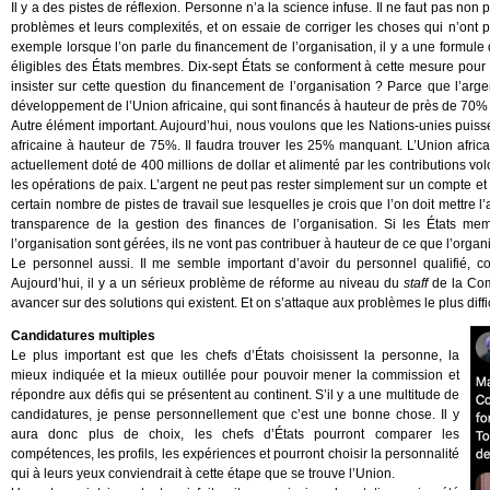
Il y a des pistes de réflexion. Personne n’a la science infuse. Il ne faut pas non
problèmes et leurs complexités, et on essaie de corriger les choses qui n’ont p
exemple lorsque l’on parle du financement de l’organisation, il y a une formule
éligibles des États membres. Dix-sept États se conforment à cette mesure pour ap
insister sur cette question du financement de l’organisation ? Parce que l’arge
développement de l’Union africaine, qui sont financés à hauteur de près de 70% p
Autre élément important. Aujourd’hui, nous voulons que les Nations-unies puis
africaine à hauteur de 75%. Il faudra trouver les 25% manquant. L’Union afric
actuellement doté de 400 millions de dollar et alimenté par les contributions volo
les opérations de paix. L’argent ne peut pas rester simplement sur un compte et
certain nombre de pistes de travail sue lesquelles je crois que l’on doit mettre l
transparence de la gestion des finances de l’organisation. Si les États m
l’organisation sont gérées, ils ne vont pas contribuer à hauteur de ce que l’organ
Le personnel aussi. Il me semble important d’avoir du personnel qualifié, com
Aujourd’hui, il y a un sérieux problème de réforme au niveau du
staff
de la Comm
avancer sur des solutions qui existent. Et on s’attaque aux problèmes le plus diffi
Candidatures multiples
Le plus important est que les chefs d’États choisissent la personne, la
mieux indiquée et la mieux outillée pour pouvoir mener la commission et
répondre aux défis qui se présentent au continent. S’il y a une multitude de
candidatures, je pense personnellement que c’est une bonne chose. Il y
aura donc plus de choix, les chefs d’États pourront comparer les
compétences, les profils, les expériences et pourront choisir la personnalité
qui à leurs yeux conviendrait à cette étape que se trouve l’Union.