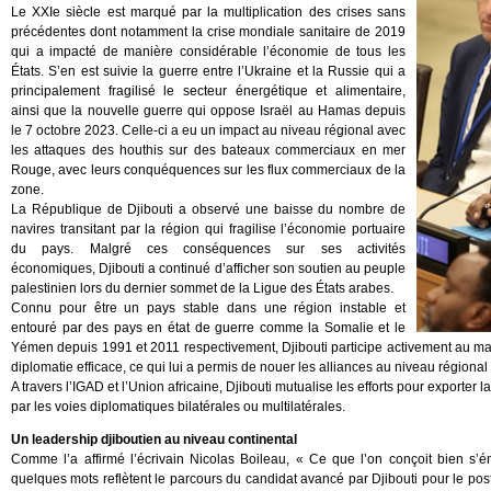
Le XXIe siècle est marqué par la multiplication des crises sans
précédentes dont notamment la crise mondiale sanitaire de 2019
qui a impacté de manière considérable l’économie de tous les
États. S’en est suivie la guerre entre l’Ukraine et la Russie qui a
principalement fragilisé le secteur énergétique et alimentaire,
ainsi que la nouvelle guerre qui oppose Israël au Hamas depuis
le 7 octobre 2023. Celle-ci a eu un impact au niveau régional avec
les attaques des houthis sur des bateaux commerciaux en mer
Rouge, avec leurs conquéquences sur les flux commerciaux de la
zone.
La République de Djibouti a observé une baisse du nombre de
navires transitant par la région qui fragilise l’économie portuaire
du pays. Malgré ces conséquences sur ses activités
économiques, Djibouti a continué d’afficher son soutien au peuple
palestinien lors du dernier sommet de la Ligue des États arabes.
Connu pour être un pays stable dans une région instable et
entouré par des pays en état de guerre comme la Somalie et le
Yémen depuis 1991 et 2011 respectivement, Djibouti participe activement au mai
diplomatie efficace, ce qui lui a permis de nouer les alliances au niveau régional 
A travers l’IGAD et l’Union africaine, Djibouti mutualise les efforts pour exporter l
par les voies diplomatiques bilatérales ou multilatérales.
Un leadership djiboutien au niveau continental
Comme l’a affirmé l’écrivain Nicolas Boileau, « Ce que l’on conçoit bien s’é
quelques mots reflètent le parcours du candidat avancé par Djibouti pour le pos