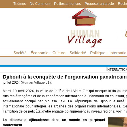
Thèmes
No Comment
Petites annonces
Proposer un article
Reche
Société
Économie
Culture
Solidarité
Politique
Internatio
Internatio
Djibouti à la conquête de l’organisation panafricai
juillet 2024 (
Human Village 51
).
Mardi 10 avril 2024, la veille de la fête de l’Aïd el-Fitr qui marque la fin du
Affaires étrangères et de la coopération internationale, Mahmoud Ali Youssouf, 
actuellement occupé par Moussa Faki. La République de Djibouti a misé s
internationale pour intégrer les arcanes des organisations internationales. C
l’ambition de ce petit État d’être engagé politiquement au niveau régional voir int
La diplomatie djiboutienne dans un monde en perpétuel
mouvement