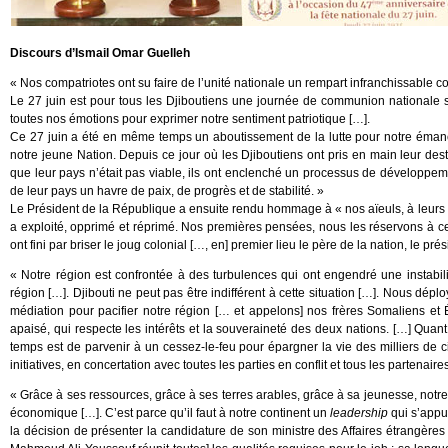
Discours d’Ismail Omar Guelleh
« Nos compatriotes ont su faire de l’unité nationale un rempart infranchissable
Le 27 juin est pour tous les Djiboutiens une journée de communion nationale 
toutes nos émotions pour exprimer notre sentiment patriotique […].
Ce 27 juin a été en même temps un aboutissement de la lutte pour notre éman
notre jeune Nation. Depuis ce jour où les Djiboutiens ont pris en main leur dest
que leur pays n’était pas viable, ils ont enclenché un processus de développement
de leur pays un havre de paix, de progrès et de stabilité. »
Le Président de la République a ensuite rendu hommage à « nos aïeuls, à leurs d
a exploité, opprimé et réprimé. Nos premières pensées, nous les réservons à c
ont fini par briser le joug colonial […, en] premier lieu le père de la nation, le
« Notre région est confrontée à des turbulences qui ont engendré une instabil
région […]. Djibouti ne peut pas être indifférent à cette situation […]. Nous dép
médiation pour pacifier notre région [… et appelons] nos frères Somaliens et
apaisé, qui respecte les intérêts et la souveraineté des deux nations. […] Quant
temps est de parvenir à un cessez-le-feu pour épargner la vie des milliers de ci
initiatives, en concertation avec toutes les parties en conflit et tous les partenai
« Grâce à ses ressources, grâce à ses terres arables, grâce à sa jeunesse, notre 
économique […]. C’est parce qu’il faut à notre continent un
leadership
qui s’appu
la décision de présenter la candidature de son ministre des Affaires étrangère