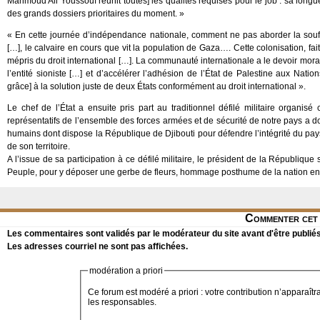
Mahmoud Ali Youssouf réunit toutes] les qualités requises pour le job : sa longu
des grands dossiers prioritaires du moment. »
« En cette journée d’indépendance nationale, comment ne pas aborder la souff
[…], le calvaire en cours que vit la population de Gaza…. Cette colonisation, fai
mépris du droit international […]. La communauté internationale a le devoir mor
l’entité sioniste […] et d’accélérer l’adhésion de l’État de Palestine aux 
grâce] à la solution juste de deux États conformément au droit international ».
Le chef de l’État a ensuite pris part au traditionnel défilé militaire organis
représentatifs de l’ensemble des forces armées et de sécurité de notre pays a 
humains dont dispose la République de Djibouti pour défendre l’intégrité du pays
de son territoire.
A l’issue de sa participation à ce défilé militaire, le président de la Républiqu
Peuple, pour y déposer une gerbe de fleurs, hommage posthume de la nation en
Commenter cet 
Les commentaires sont validés par le modérateur du site avant d'être publiés
Les adresses courriel ne sont pas affichées.
modération a priori
Ce forum est modéré a priori : votre contribution n’apparaîtr
les responsables.