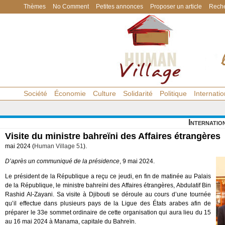
Thèmes
No Comment
Petites annonces
Proposer un article
Reche
Société
Économie
Culture
Solidarité
Politique
Internatio
Internatio
Visite du ministre bahreïni des Affaires étrangères
mai 2024 (
Human Village 51
).
D’après un communiqué de la présidence
, 9 mai 2024.
Le président de la République a reçu ce jeudi, en fin de matinée au Palais
de la République, le ministre bahreïni des Affaires étrangères, Abdulatif Bin
Rashid Al-Zayani. Sa visite à Djibouti se déroule au cours d’une tournée
qu’il effectue dans plusieurs pays de la Ligue des États arabes afin de
préparer le 33e sommet ordinaire de cette organisation qui aura lieu du 15
au 16 mai 2024 à Manama, capitale du Bahreïn.