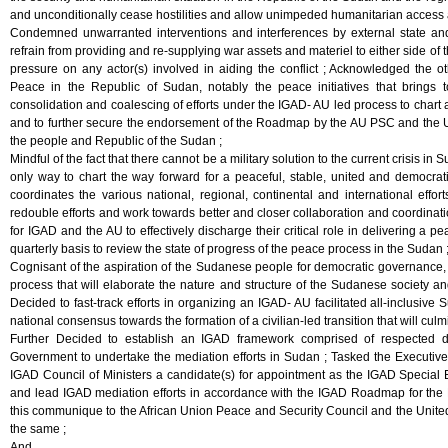
and unconditionally cease hostilities and allow unimpeded humanitarian access an
Condemned unwarranted interventions and interferences by external state and 
refrain from providing and re-supplying war assets and materiel to either side of
pressure on any actor(s) involved in aiding the conflict ; Acknowledged the o
Peace in the Republic of Sudan, notably the peace initiatives that brings
consolidation and coalescing of efforts under the IGAD- AU led process to cha
and to further secure the endorsement of the Roadmap by the AU PSC and the UN
the people and Republic of the Sudan ;
Mindful of the fact that there cannot be a military solution to the current crisis 
only way to chart the way forward for a peaceful, stable, united and democrat
coordinates the various national, regional, continental and international ef
redouble efforts and work towards better and closer collaboration and coordination
for IGAD and the AU to effectively discharge their critical role in delivering a 
quarterly basis to review the state of progress of the peace process in the Sudan 
Cognisant of the aspiration of the Sudanese people for democratic governance, t
process that will elaborate the nature and structure of the Sudanese society an
Decided to fast-track efforts in organizing an IGAD- AU facilitated all-inclusi
national consensus towards the formation of a civilian-led transition that will cul
Further Decided to establish an IGAD framework comprised of respected di
Government to undertake the mediation efforts in Sudan ; Tasked the Executive S
IGAD Council of Ministers a candidate(s) for appointment as the IGAD Special E
and lead IGAD mediation efforts in accordance with the IGAD Roadmap for the 
this communique to the African Union Peace and Security Council and the Unite
the same ;
And,