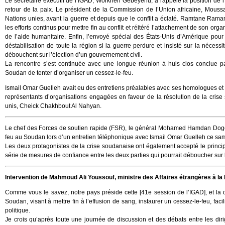
Le secrétaire exécutif de l’IGAD, Workneh Gebeyehu, a rappelé la position de 
retour de la paix. Le président de la Commission de l’Union africaine, Moussa 
Nations unies, avant la guerre et depuis que le conflit a éclaté. Ramtane Rama
les efforts continus pour mettre fin au conflit et réitéré l’attachement de son o
de l’aide humanitaire. Enfin, l’envoyé spécial des États-Unis d’Amérique pour
déstabilisation de toute la région si la guerre perdure et insisté sur la nécessi
débouchent sur l’élection d’un gouvernement civil.
La rencontre s’est continuée avec une longue réunion à huis clos conclue p
Soudan de tenter d’organiser un cessez-le-feu.
Ismail Omar Guelleh avait eu des entretiens préalables avec ses homologues et
représentants d’organisations engagées en faveur de la résolution de la crise
unis, Cheick Chakhbout Al Nahyan.
Le chef des Forces de soutien rapide (FSR), le général Mohamed Hamdan Dogol
feu au Soudan lors d’un entretien téléphonique avec Ismail Omar Guelleh ce sam
Les deux protagonistes de la crise soudanaise ont également accepté le princi
série de mesures de confiance entre les deux parties qui pourrait déboucher sur 
Intervention de Mahmoud Ali Youssouf, ministre des Affaires étrangères à la
Comme vous le savez, notre pays préside cette [41e session de l’IGAD], et la q
Soudan, visant à mettre fin à l’effusion de sang, instaurer un cessez-le-feu, facil
politique.
Je crois qu’après toute une journée de discussion et des débats entre les di