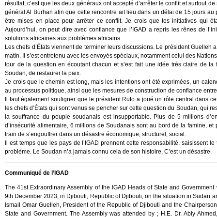
résultat, c’est que les deux généraux ont accepté d’arrêter le conflit et surtout de
général Al Burhan afin que cette rencontre ait lieu dans un délai de 15 jours au
être mises en place pour arrêter ce conflit. Je crois que les initiatives qui é
Aujourd’hui, on peut dire avec confiance que l’IGAD a repris les rênes de l’initi
solutions africaines aux problèmes africains.
Les chefs d’États viennent de terminer leurs discussions. Le président Guelleh a 
matin. Il s’est entretenu avec les envoyés spéciaux, notamment celui des Nations 
tour de la question en écoutant chacun et s’est fait une idée très claire de la
Soudan, de restaurer la paix.
Je crois que le chemin est long, mais les intentions ont été exprimées, un calendr
au processus politique, ainsi que les mesures de construction de confiance entre 
Il faut également souligner que le président Ruto a joué un rôle central dans c
les chefs d’États qui sont venus se pencher sur cette question du Soudan, qui re
la souffrance du peuple soudanais est insupportable. Plus de 5 millions d’en
d’insécurité alimentaire, 6 millions de Soudanais sont au bord de la famine, et p
train de s’engouffrer dans un désastre économique, structurel, social.
Il est temps que les pays de l’IGAD prennent cette responsabilité, saisissent le
problème. Le Soudan n’a jamais connu cela de son histoire. C’est un désastre.
Communiqué de l’IGAD
The 41st Extraordinary Assembly of the IGAD Heads of State and Government 
9th December 2023, in Djibouti, Republic of Djibouti, on the situation in Sudan 
Ismail Omar Guelleh, President of the Republic of Djibouti and the Chairperso
State and Government. The Assembly was attended by ; H.E. Dr. Abiy Ahmed, 