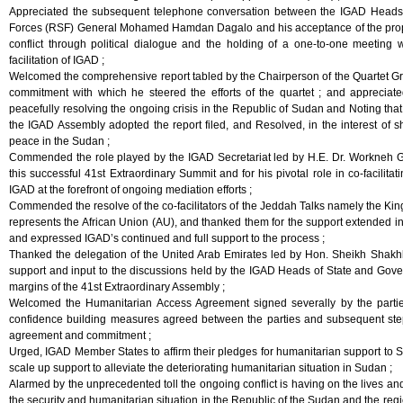
Appreciated the subsequent telephone conversation between the IGAD Heads
Forces (RSF) General Mohamed Hamdan Dagalo and his acceptance of the proposa
conflict through political dialogue and the holding of a one-to-one meeti
facilitation of IGAD ;
Welcomed the comprehensive report tabled by the Chairperson of the Quartet Grou
commitment with which he steered the efforts of the quartet ; and appreciat
peacefully resolving the ongoing crisis in the Republic of Sudan and Noting that
the IGAD Assembly adopted the report filed, and Resolved, in the interest of sha
peace in the Sudan ;
Commended the role played by the IGAD Secretariat led by H.E. Dr. Workneh Geb
this successful 41st Extraordinary Summit and for his pivotal role in co-facilita
IGAD at the forefront of ongoing mediation efforts ;
Commended the resolve of the co-facilitators of the Jeddah Talks namely the Kin
represents the African Union (AU), and thanked them for the support extended in 
and expressed IGAD’s continued and full support to the process ;
Thanked the delegation of the United Arab Emirates led by Hon. Sheikh Shakhbo
support and input to the discussions held by the IGAD Heads of State and Gov
margins of the 41st Extraordinary Assembly ;
Welcomed the Humanitarian Access Agreement signed severally by the partie
confidence building measures agreed between the parties and subsequent steps
agreement and commitment ;
Urged, IGAD Member States to affirm their pledges for humanitarian support to
scale up support to alleviate the deteriorating humanitarian situation in Sudan ;
Alarmed by the unprecedented toll the ongoing conflict is having on the lives an
the security and humanitarian situation in the Republic of the Sudan and the region 