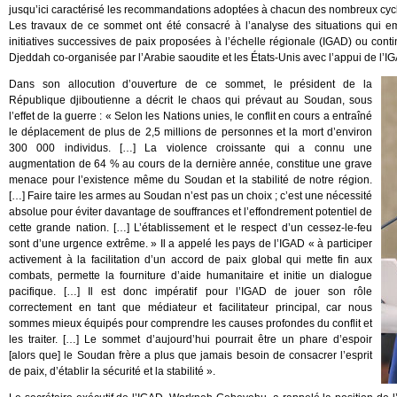
jusqu’ici caractérisé les recommandations adoptées à chacun des nombreux cycl
Les travaux de ce sommet ont été consacré à l’analyse des situations qui e
initiatives successives de paix proposées à l’échelle régionale (IGAD) ou conti
Djeddah co-organisée par l’Arabie saoudite et les États-Unis avec l’appui de l’I
Dans son allocution d’ouverture de ce sommet, le président de la
République djiboutienne a décrit le chaos qui prévaut au Soudan, sous
l’effet de la guerre : « Selon les Nations unies, le conflit en cours a entraîné
le déplacement de plus de 2,5 millions de personnes et la mort d’environ
300 000 individus. […] La violence croissante qui a connu une
augmentation de 64 % au cours de la dernière année, constitue une grave
menace pour l’existence même du Soudan et la stabilité de notre région.
[…] Faire taire les armes au Soudan n’est pas un choix ; c’est une nécessité
absolue pour éviter davantage de souffrances et l’effondrement potentiel de
cette grande nation. […] L’établissement et le respect d’un cessez-le-feu
sont d’une urgence extrême. » Il a appelé les pays de l’IGAD « à participer
activement à la facilitation d’un accord de paix global qui mette fin aux
combats, permette la fourniture d’aide humanitaire et initie un dialogue
pacifique. […] Il est donc impératif pour l’IGAD de jouer son rôle
correctement en tant que médiateur et facilitateur principal, car nous
sommes mieux équipés pour comprendre les causes profondes du conflit et
les traiter. […] Le sommet d’aujourd’hui pourrait être un phare d’espoir
[alors que] le Soudan frère a plus que jamais besoin de consacrer l’esprit
de paix, d’établir la sécurité et la stabilité ».