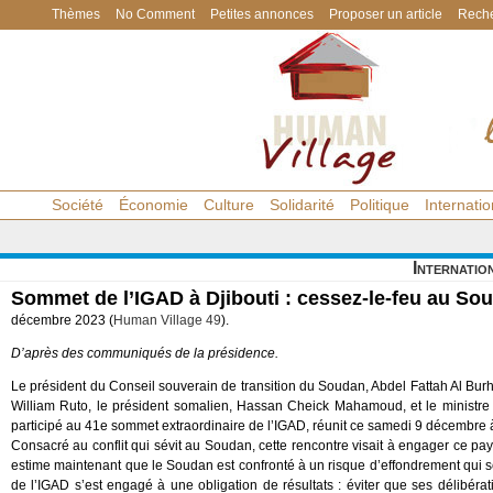
Thèmes
No Comment
Petites annonces
Proposer un article
Reche
Société
Économie
Culture
Solidarité
Politique
Internatio
Internatio
Sommet de l’IGAD à Djibouti : cessez-le-feu au So
décembre 2023 (
Human Village 49
).
D’après des communiqués de la présidence.
Le président du Conseil souverain de transition du Soudan, Abdel Fattah Al Burha
William Ruto, le président somalien, Hassan Cheick Mahamoud, et le ministre
participé au 41e sommet extraordinaire de l’IGAD, réunit ce samedi 9 décembre à
Consacré au conflit qui sévit au Soudan, cette rencontre visait à engager ce pays
estime maintenant que le Soudan est confronté à un risque d’effondrement qui se
de l’IGAD s’est engagé à une obligation de résultats : éviter que ses délibérat