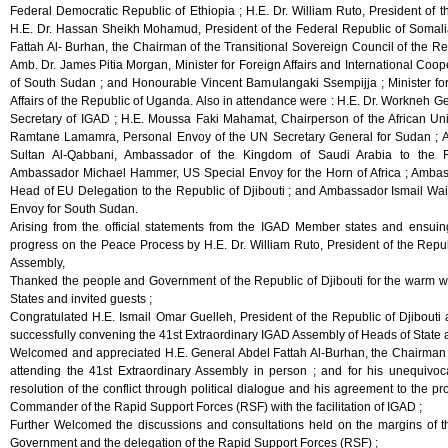
Federal Democratic Republic of Ethiopia ; H.E. Dr. William Ruto, President of 
H.E. Dr. Hassan Sheikh Mohamud, President of the Federal Republic of Somali
Fattah Al- Burhan, the Chairman of the Transitional Sovereign Council of the R
Amb. Dr. James Pitia Morgan, Minister for Foreign Affairs and International Coop
of South Sudan ; and Honourable Vincent Bamulangaki Ssempijja ; Minister fo
Affairs of the Republic of Uganda. Also in attendance were : H.E. Dr. Workneh 
Secretary of IGAD ; H.E. Moussa Faki Mahamat, Chairperson of the African Un
Ramtane Lamamra, Personal Envoy of the UN Secretary General for Sudan ; 
Sultan Al-Qabbani, Ambassador of the Kingdom of Saudi Arabia to the Re
Ambassador Michael Hammer, US Special Envoy for the Horn of Africa ; Ambas
Head of EU Delegation to the Republic of Djibouti ; and Ambassador Ismail Wa
Envoy for South Sudan.
Arising from the official statements from the IGAD Member states and ensuing
progress on the Peace Process by H.E. Dr. William Ruto, President of the Repu
Assembly,
Thanked the people and Government of the Republic of Djibouti for the warm 
States and invited guests ;
Congratulated H.E. Ismail Omar Guelleh, President of the Republic of Djibout
successfully convening the 41st Extraordinary IGAD Assembly of Heads of State
Welcomed and appreciated H.E. General Abdel Fattah Al-Burhan, the Chairman of
attending the 41st Extraordinary Assembly in person ; and for his unequivo
resolution of the conflict through political dialogue and his agreement to the 
Commander of the Rapid Support Forces (RSF) with the facilitation of IGAD ;
Further Welcomed the discussions and consultations held on the margins of 
Government and the delegation of the Rapid Support Forces (RSF) ;