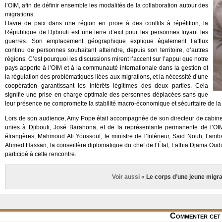
l’OIM, afin de définir ensemble les modalités de la collaboration autour des
migrations.
Havre de paix dans une région en proie à des conflits à répétition, la
République de Djibouti est une terre d’exil pour les personnes fuyant les
guerres. Son emplacement géographique explique également l’afflux
continu de personnes souhaitant atteindre, depuis son territoire, d’autres
régions. C’est pourquoi les discussions mirent l’accent sur l’appui que notre
pays apporte à l’OIM et à la communauté internationale dans la gestion et
la régulation des problématiques liées aux migrations, et la nécessité d’une
coopération garantissant les intérêts légitimes des deux parties. Cela
signifie une prise en charge optimale des personnes déplacées sans que
leur présence ne compromette la stabilité macro-économique et sécuritaire de la
Lors de son audience, Amy Pope était accompagnée de son directeur de cabine
unies à Djibouti, José Barahona, et de la représentante permanente de l’OIM à
étrangères, Mahmoud Ali Youssouf, le ministre de l’Intérieur, Said Nouh, l’am
Ahmed Hassan, la conseillère diplomatique du chef de l’État, Fathia Djama Oudine,
participé à cette rencontre.
Voir aussi «
Le corps d’une jeune migr
Commenter cet 