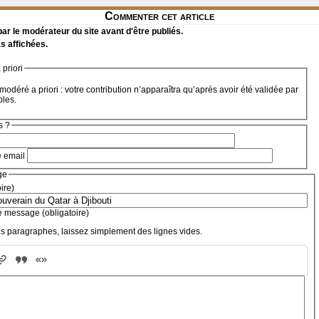
Commenter cet article
r le modérateur du site avant d'être publiés.
s affichées.
priori
modéré a priori : votre contribution n’apparaîtra qu’après avoir été validée par
bles.
s ?
e email
ge
oire)
e message (obligatoire)
s paragraphes, laissez simplement des lignes vides.