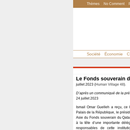
Thèmes
No Comment
Société
Économie
C
Le Fonds souverain du
juillet 2023 (
Human Village 48
).
D’après un communiqué de la pré
24 juillet 2023
Ismail Omar Guelleh a reçu, ce l
Palais de la République, le présid
Asie du Fonds souverain du Qatar
à la tête d’une importante délé
responsables de cette instituti