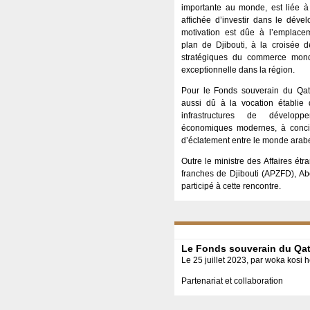
importante au monde, est liée à
affichée d’investir dans le déve
motivation est dûe à l’emplac
plan de Djibouti, à la croisée d
stratégiques du commerce mondia
exceptionnelle dans la région.
Pour le Fonds souverain du Qatar,
aussi dû à la vocation établie 
infrastructures de dévelop
économiques modernes, à concili
d’éclatement entre le monde arabe 
Outre le ministre des Affaires ét
franches de Djibouti (APZFD), A
participé à cette rencontre.
Le Fonds souverain du Qata
Le 25 juillet 2023, par woka kosi 
Partenariat et collaboration