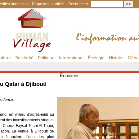
Petites annonces
Proposer un article
Rechercher :
ulture
Solidarité
Politique
International
Écologie
Histoire
Déba
Économie
 Qatar à Djibouti
sidence.
undi en milieu d’après-midi au
ent des investissements Afrique-
, Cheick Faysal Thani Al-Thani,
gation. La venue à Djibouti de
on financière, l’une des plus