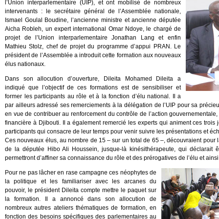
l’Union interparlementaire (UIP), et ont mobilisé de nombreux
intervenants : le secrétaire général de l’Assemblée nationale,
Ismael Goulal Boudine, l’ancienne ministre et ancienne députée
Aicha Robleh, un expert international Omar Ndoye, le chargé de
projet de l’Union interparlementaire Jonathan Lang et enfin
Mathieu Stolz, chef de projet du programme d’appui PRAN. Le
président de l’Assemblée a introduit cette formation aux nouveaux
élus nationaux.
Dans son allocution d’ouverture, Dileita Mohamed Dileita a
indiqué que l’objectif de ces formations est de sensibiliser et
former les participants au rôle et à la fonction d’élu national. Il a
par ailleurs adressé ses remerciements à la délégation de l’UIP pour sa précieu
en vue de contribuer au renforcement du contrôle de l’action gouvernementale,
financière à Djibouti. Il a également remercié les experts qui animent ces troi
participants qui consacre de leur temps pour venir suivre les présentations et éc
Ces nouveaux élus, au nombre de 15 – sur un total de 65 –, découvraient pour la
de la députée Hibo Ali Houssein, jusque-là kinésithérapeute, qui déclarait ê
permettront d’affiner sa connaissance du rôle et des prérogatives de l’élu et ainsi
Pour ne pas lâcher en rase campagne ces néophytes de
la politique et les familiariser avec les arcanes du
pouvoir, le président Dileita compte mettre le paquet sur
la formation. Il a annoncé dans son allocution de
nombreux autres ateliers thématiques de formation, en
fonction des besoins spécifiques des parlementaires au