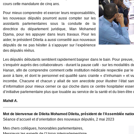
cours cette mandature de cinq ans.
Pour mieux comprendre et exercer leurs responsabilités,
les nouveaux députés pourront aussi compter sur les
assistants parlementaires sous la conduite de la
directrice du département juridique, Man Mohamed
Djama, pour les appuyer dans leurs travaux. Pour les
aider, le président Dileita a aussi conseillé aux nouveaux
députés de ne pas hésiter à s’appuyer sur l’expérience
des députés réélus.
Les députés débutants semblent rapidement baigner dans le bain. Pour preuve, e
s’enquérir auprès des collaborateurs - durant la pause café - sur les modalités 
Hanan, afin de comprendre comment cette institution médicale respectée par le 
avoir à faire, et dont le personnel est qualifié sans crainte « d’inhumain » et 
incombe. Chacune et chacun y allait de son anecdote pour illustrer l’état san
d’information pour mieux cerner ce qui cloche dans ce centre hospitalier ess
d’initiative parlementaire plus que louable au service de la santé et du bien-être 
Mahdi A.
Mot de bienvenue de Dileita Mohamed Dileita, président de l’Assemblée natio
Séance d’accueil et d’orientation des nouveaux députés, 2 mai 2023
Mes chers collègues, honorables parlementaires,
Messieurs les experts de l’Union interparlementaire,