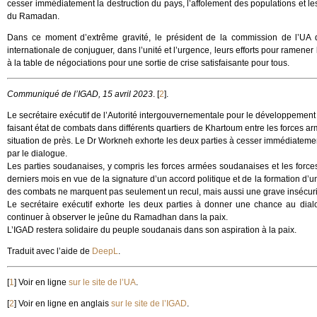
cesser immédiatement la destruction du pays, l’affolement des populations et l
du Ramadan.
Dans ce moment d’extrême gravité, le président de la commission de l’U
internationale de conjuguer, dans l’unité et l’urgence, leurs efforts pour ramener
à la table de négociations pour une sortie de crise satisfaisante pour tous.
Communiqué de l’IGAD, 15 avril 2023
.
[
2
]
.
Le secrétaire exécutif de l’Autorité intergouvernementale pour le développeme
faisant état de combats dans différents quartiers de Khartoum entre les forces ar
situation de près. Le Dr Workneh exhorte les deux parties à cesser immédiatement
par le dialogue.
Les parties soudanaises, y compris les forces armées soudanaises et les forces
derniers mois en vue de la signature d’un accord politique et de la formation d’u
des combats ne marquent pas seulement un recul, mais aussi une grave insécurité
Le secrétaire exécutif exhorte les deux parties à donner une chance au dial
continuer à observer le jeûne du Ramadhan dans la paix.
L’IGAD restera solidaire du peuple soudanais dans son aspiration à la paix.
Traduit avec l’aide de
DeepL
.
[
1
]
Voir en ligne
sur le site de l’UA
.
[
2
]
Voir en ligne en anglais
sur le site de l’IGAD
.