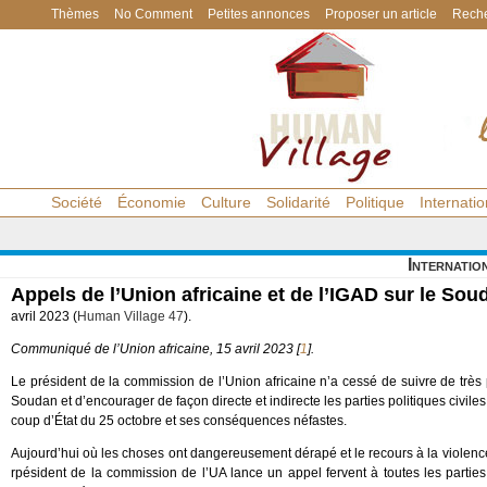
Thèmes
No Comment
Petites annonces
Proposer un article
Reche
Société
Économie
Culture
Solidarité
Politique
Internatio
Internatio
Appels de l’Union africaine et de l’IGAD sur le Sou
avril 2023 (
Human Village 47
).
Communiqué de l’Union africaine, 15 avril 2023
[
1
]
.
Le président de la commission de l’Union africaine n’a cessé de suivre de trè
Soudan et d’encourager de façon directe et indirecte les parties politiques civiles
coup d’État du 25 octobre et ses conséquences néfastes.
Aujourd’hui où les choses ont dangereusement dérapé et le recours à la violence
rpésident de la commission de l’UA lance un appel fervent à toutes les parties, 