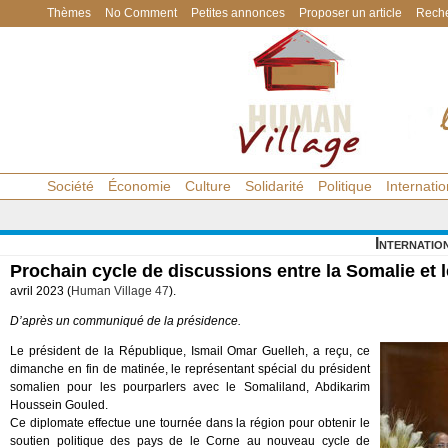
Thèmes
No Comment
Petites annonces
Proposer un article
Reche
Société
Économie
Culture
Solidarité
Politique
Internatio
Internatio
Prochain cycle de discussions entre la Somalie et 
avril 2023 (
Human Village 47
).
D’après un communiqué de la présidence.
Le président de la République, Ismail Omar Guelleh, a reçu, ce
dimanche en fin de matinée, le représentant spécial du président
somalien pour les pourparlers avec le Somaliland, Abdikarim
Houssein Gouled.
Ce diplomate effectue une tournée dans la région pour obtenir le
soutien politique des pays de le Corne au nouveau cycle de