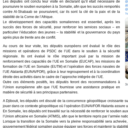
Les députés ont conclu leur visite en déclarant qu’il était nécessaire de
poursuivre le soutien européen à la Somalie, afin que les succès remportés
contre Al-Shabaab se poursuivent, car ils sont la clé de la paix et de la
stabilité de la Corne de l’Afrique.
Le développement des capacités somaliennes est essentiel, après les
succès des forces de sécurité, pour renforcer les services sociaux – en
particulier l’éducation des jeunes – la stabilité et la gouvernance du pays
après plus de trente ans de conflit.
Au cours de leur visite, les députés européens ont évalué le rôle des
missions et opérations de PSDC de l’UE dans le soutien à la sécurité
régionale. Ils ont évalué le rôle important joué par la mission de
renforcement des capacités de l’UE en Somalie (EUCAP), les missions de
formation de l’UE en Somalie (EUTM) et l’opération des forces navales de
l’UE Atalanta (EUNAVFOR), grâce à leur regroupement et à la coordination
étroite des activités dans le cadre de l’approche intégrée de l’UE.
Outre ces éléments positifs, les députés feront des recommandations à
l’Union européenne afin que l’UE fournisse une assistance pratique en
matière de sécurité à ses principaux partenaires.
A Djibouti, les députés ont discuté de la concurrence géopolitique croissante sur
jouer dans ce contexte géopolitique où l’opération EUNAVFOR Atalanta assure un
En Somalie, les députés ont travaillé sur la nécessité de renforcer le soutien au
l’Union africaine en Somalie (ATMIS), afin que le territoire repris par l’armée n
Lorsque la transition de la Somalie vers la pleine responsabilité sera achevée,
gouvernement fédéral somalien puisse équiper ses forces et maintenir la stabili