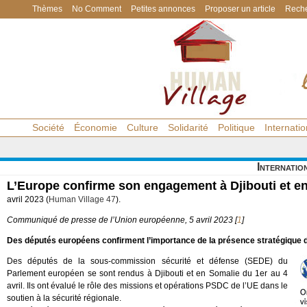
Thèmes
No Comment
Petites annonces
Proposer un article
Reche
Société
Économie
Culture
Solidarité
Politique
Internatio
Internatio
L’Europe confirme son engagement à Djibouti et e
avril 2023 (
Human Village 47
).
Communiqué de presse de l’Union européenne, 5 avril 2023
[
1
]
Des députés européens confirment l’importance de la présence stratégique de
Des députés de la sous-commission sécurité et défense (SEDE) du
Parlement européen se sont rendus à Djibouti et en Somalie du 1er au 4
avril. Ils ont évalué le rôle des missions et opérations PSDC de l’UE dans le
soutien à la sécurité régionale.