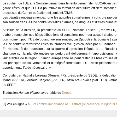
Le soutien de l’UE à la Somalie demandera le renforcement de l’EUCAP, en part
garde-côtes, et que l’EUTM poursuive la formation des futurs officiers somaliens
processus du Centre opérationnel conjoint ATMIS.
Les députés ont également exhorté les autorités somaliennes à conclure rapid
son soutien dans la lutte contre les trafics d’armes, de drogues et d’êtres humains
A l’issue de la mission, la présidente du SEDE, Nathalie Loiseau (Renew, FR),
d’abord remercier nos hôtes djiboutiens et somaliens pour leur accueil chaleureu
bon moment pour l’UE de poursuivre son soutien, car Djibouti et la Somalie travaill
la lutte contre le terrorisme et les souffrances aveugles causées par Al-Shabaab.
En réponse à des questions sur la guerre d’agression illégale de la Russie 
chantage sur la planète entière en perturbant délibérément l’approvisionnem
vulnérables de la région. L’Union européenne ne peut rester les bras croisés et 
les principes de souveraineté et d’intégrité territoriale. L’UE reste pleinement
apporter toute l’aide nécessaire. »
Conduite par Nathalie Loiseau (Renew, FR), présidente du SEDE, la délégation
Mandl (PPE, AT), Arnaud Danjean (PPE, FR), Attila Ara-Kovács (S&D, HU), Petras 
du SEDE.
Traduction
Human Village
, avec l’aide de
DeepL
.
[
1
]
Voir en ligne «
MEPs confirm importance of EU strategic presence in Djibout