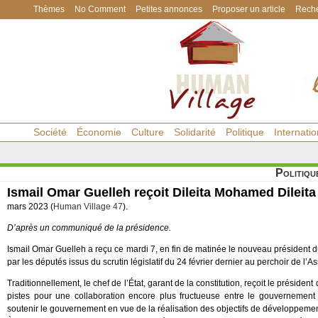
Thèmes
No Comment
Petites annonces
Proposer un article
Reche
Société
Économie
Culture
Solidarité
Politique
Internatio
Politiqu
Ismail Omar Guelleh reçoit Dileita Mohamed Dileita
mars 2023 (
Human Village 47
).
D’après un communiqué de la présidence.
Ismail Omar Guelleh a reçu ce mardi 7, en fin de matinée le nouveau président d
par les députés issus du scrutin législatif du 24 février dernier au perchoir de l’
Traditionnellement, le chef de l’État, garant de la constitution, reçoit le préside
pistes pour une collaboration encore plus fructueuse entre le gouvernemen
soutenir le gouvernement en vue de la réalisation des objectifs de développemen