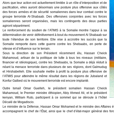
Alors que leur action est actuellement limitée à un rôle d’interposition et de
pacification, elles auront désormais une posture plus offensive aux côtés
des forces armées et de sécurité somaliennes dans leur combat contre le
groupe terroriste Al-Shabaab. Des offensives conjointes avec les forces
somaliennes seront organisées, mais les contingents des deux parties
agiront séparément.
Le renforcement du soutien de l’ATMIS à la Somalie montre l’appui à sa
détermination de venir définitivement à bout du mouvement Al Shabaab sur
toute l’étendue de son territoire. Elle vise à accroitre les succès que la
Somalie remporte dans cette guerre contre les Shebaabs, en perte de
vitesse et d’influence sur le terrain.
Sous la direction de son Président récemment élu, Hassan Cheick
Mahamoud, artisan de la politique de lutte à tous les niveaux (militaire,
financier et idéologique), contre les Shebaabs, la Somalie a déjà réduit à
néant la menace terroriste dans plusieurs de ses régions, dont Galmudug
et Hirshabelleh. Elle souhaite mettre à profit la posture plus offensive de
l’ATMIS pour atteindre le même résultat dans les régions de Jubaland et
Konfur Galbed où le mouvement terroriste est encore implanté.
Outre Ismaïl Omar Guelleh, le président somalien Hassan Cheick
Mahamoud, le Premier ministre éthiopien, Abiy Ahmed Ali, et le président
kenyan, William Ruto, participent à ce sommet qui se déroule à l’hôtel
Décalé de Mogadiscio.
Le ministre de la Défense, Hassan Omar Mohamed et le ministre des Affaires é
accompagnent le chef de l’État, ainsi que le chef d’état-major général des fo