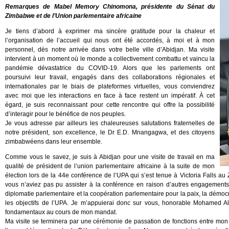
Remarques de Mabel Memory Chinomona, présidente du Sénat du
Zimbabwe et de l’Union parlementaire africaine
Je tiens d’abord à exprimer ma sincère gratitude pour la chaleur et
l’organisation de l’accueil qui nous ont été accordés, à moi et à mon
personnel, dès notre arrivée dans votre belle ville d’Abidjan. Ma visite
intervient à un moment où le monde a collectivement combattu et vaincu la
pandémie dévastatrice du COVID-19. Alors que les parlements ont
poursuivi leur travail, engagés dans des collaborations régionales et
internationales par le biais de plateformes virtuelles, vous conviendrez
avec moi que les interactions en face à face restent un impératif. À cet
égard, je suis reconnaissant pour cette rencontre qui offre la possibilité
d’interagir pour le bénéfice de nos peuples.
Je vous adresse par ailleurs les chaleureuses salutations fraternelles de
notre président, son excellence, le Dr E.D. Mnangagwa, et des citoyens
zimbabwéens dans leur ensemble.
Comme vous le savez, je suis à Abidjan pour une visite de travail en ma
qualité de président de l’union parlementaire africaine à la suite de mon
élection lors de la 44e conférence de l’UPA qui s’est tenue à Victoria Falls
vous n’aviez pas pu assister à la conférence en raison d’autres engagements
diplomatie parlementaire et la coopération parlementaire pour la paix, la démoc
les objectifs de l’UPA. Je m’appuierai donc sur vous, honorable Mohamed Ali
fondamentaux au cours de mon mandat.
Ma visite se terminera par une cérémonie de passation de fonctions entre m