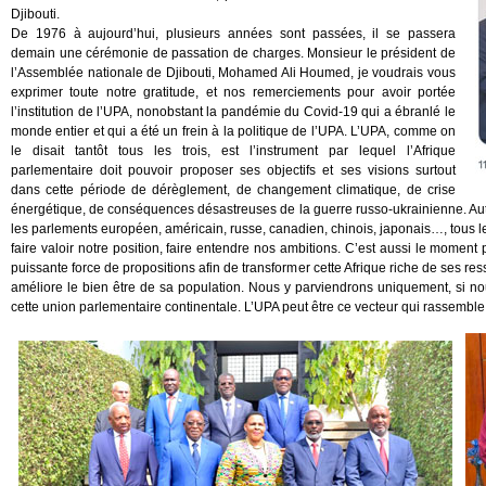
Djibouti.
De 1976 à aujourd’hui, plusieurs années sont passées, il se passera
demain une cérémonie de passation de charges. Monsieur le président de
l’Assemblée nationale de Djibouti, Mohamed Ali Houmed, je voudrais vous
exprimer toute notre gratitude, et nos remerciements pour avoir portée
l’institution de l’UPA, nonobstant la pandémie du Covid-19 qui a ébranlé le
monde entier et qui a été un frein à la politique de l’UPA. L’UPA, comme on
le disait tantôt tous les trois, est l’instrument par lequel l’Afrique
parlementaire doit pouvoir proposer ses objectifs et ses visions surtout
dans cette période de dérèglement, de changement climatique, de crise
énergétique, de conséquences désastreuses de la guerre russo-ukrainienne. Autan
les parlements européen, américain, russe, canadien, chinois, japonais…, tous l
faire valoir notre position, faire entendre nos ambitions. C’est aussi le moment
puissante force de propositions afin de transformer cette Afrique riche de ses res
améliore le bien être de sa population. Nous y parviendrons uniquement, si nous
cette union parlementaire continentale. L’UPA peut être ce vecteur qui rassemb