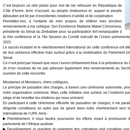
C’est toujours un réel plaisir pour moi de me retrouver en République de
Côte d’Ivoire, terre d’accueil, au peuple chaleureux et, auquel le peuple
djiboutien est lié par d’excellentes relations d’amitié et de coopération.
Permettez-moi, à l’entame de mon propos, de réitérer mes sincères
remerciements à ma collègue, Son Excellence Madame Mabel Chinomona,
présidente du Sénat du Zimbabwe pour sa participation fort remarquable à
la 44e conférence et la 78e Session du Comité exécutif de l’Union parlementai
2022.
Le succès éclatant et le retentissement international de cette conférence ont é
de leur présence effective mais surtout grâce à la mobilisation du Parlement 
Sénat.
Ce n’est point par hasard que nous l’avons brillamment élue à la présidence du 
Je m’en voudrais de ne pas adresser également mes remerciements au Secrétari
ouvrière de cette rencontre.
Mesdames et Messieurs, chers collègues,
Le principe de passation des charges, à travers une cérémonie solennelle, procè
notre organisation commune. Mais, cette initiative vise surtout, ne l’oublions p
siège et de revivifier les relations qui nous unissent.
En participant à cette cérémonie officielle de passation de charges, il me parait
diligente constituera un autre pas de géant dans notre cheminement vers l
international de l’UPA. Ainsi :
Premièrement, il nous faudra poursuivre les efforts visant à promouvoir 
parlements de l’Afrique australe
Deuxièmement, la question du paiement des cotisations doit constituer une p