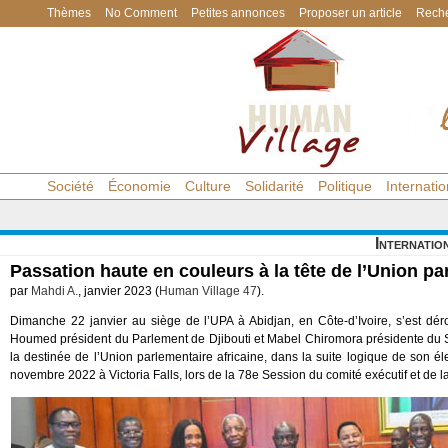
Thèmes
No Comment
Petites annonces
Proposer un article
Reche
Société
Économie
Culture
Solidarité
Politique
Internatio
Internatio
Passation haute en couleurs à la tête de l’Union pa
par
Mahdi A.
, janvier 2023 (
Human Village 47
).
Dimanche 22 janvier au siège de l’UPA à Abidjan, en Côte-d’Ivoire, s’est dér
Houmed président du Parlement de Djibouti et Mabel Chiromora présidente du Sé
la destinée de l’Union parlementaire africaine, dans la suite logique de son 
novembre 2022 à Victoria Falls, lors de la 78e Session du comité exécutif et de 