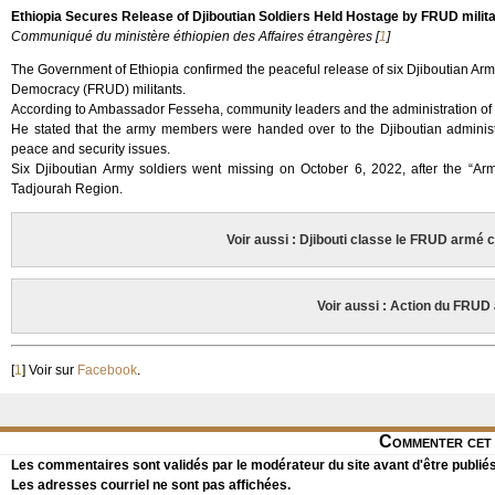
Ethiopia Secures Release of Djiboutian Soldiers Held Hostage by FRUD milit
Communiqué du ministère éthiopien des Affaires étrangères
[
1
]
The Government of Ethiopia confirmed the peaceful release of six Djiboutian Arm
Democracy (FRUD) militants.
According to Ambassador Fesseha, community leaders and the administration of the
He stated that the army members were handed over to the Djiboutian administ
peace and security issues.
Six Djiboutian Army soldiers went missing on October 6, 2022, after the “Ar
Tadjourah Region.
Voir aussi : Djibouti classe le FRUD armé 
Voir aussi : Action du FRUD
[
1
]
Voir sur
Facebook
.
Commenter cet 
Les commentaires sont validés par le modérateur du site avant d'être publiés
Les adresses courriel ne sont pas affichées.