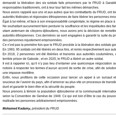
demandé la libération des six soldats faits prisonniers par le FRUD à Garabti
responsables traditionnels, ont à leur tour fait les mêmes démarches.
Nous avons rappelé aux uns et aux autres que les combattants du FRUD, ont bien t
autorités fédérales et régionales éthiopiennes de faire libérer les personnes inn
Égal à lui-même, et face à son irresponsabilité congénitale, le régime en place à 
Ne souhaitant aucunement faire perdurer la souffrance et les inquiétudes des famil
vitam aeternam
de citoyens djiboutiens, nous avons pris la décision de remett
autorités éthiopiennes. Ces dernières se sont engagées à garantir la suite du proc
des personnes injustement emprisonnées.
Ce n’est pas la première fois que le FRUD procède à la libération des soldats g
En 1993, 95 soldats ont été libérés en deux fois, et remis respectivement aux aut
En 2018, 2 personnes ont été libérées et transmis aux autorités coutumières, 
terrible prison de Gabode ; et en 2020, le FRUD a libéré un autre soldat.
Il est à rappeler ici, qu’il n’y pas lieu d’entamer une quelconque négociation
notoire à respecter les termes d’aucun accord de sortie de crise, afin de soluti
une impasse mortifère.
Enfin, nous profitons de cette occasion pour lancer un appel à un sursaut e
soucieux de l’avenir du pays, afin d’amorcer au plus vite un processus de transiti
duré et garantir le bien-être et la sécurité du peuple.
Nous prenons à témoin la population djiboutienne et la communauté internatio
selon la Convention de Genève de 1949. Ce qui est loin d’être le cas du pouvoi
maltraite les personnes arbitrairement emprisonnées.
Mohamed Kadamy,
président du FRUD