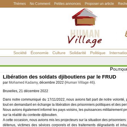
Thèmes
No Comment
Petites annonces
Proposer un article
Reche
Société
Économie
Culture
Solidarité
Politique
Internatio
Politiqu
Libération des soldats djiboutiens par le FRUD
par
Mohamed Kadamy
, décembre 2022 (
Human Village 46
).
Bruxelles, 21 décembre 2022
Dans notre communiqué du 17/11/2022, nous avions fait part de notre volonté, p
tout en demandant en échange la libération des prisonniers politiques et des pe
Nous avions également informé les pays voisins, les puissances militairement prés
sur la réalité du contexte djiboutien.
A cette occasion, nous avions mis les projecteurs sur la situation des prisonniers 
détenus, victimes des sévices corporels et des traitements dégradants et inhu