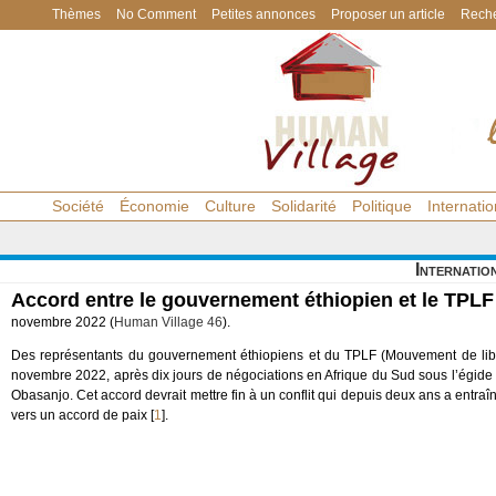
Thèmes
No Comment
Petites annonces
Proposer un article
Reche
Société
Économie
Culture
Solidarité
Politique
Internatio
Internatio
Accord entre le gouvernement éthiopien et le TPLF
novembre 2022 (
Human Village 46
).
Des représentants du gouvernement éthiopiens et du TPLF (Mouvement de libéra
novembre 2022, après dix jours de négociations en Afrique du Sud sous l’égide d
Obasanjo. Cet accord devrait mettre fin à un conflit qui depuis deux ans a entra
vers un accord de paix
[
1
]
.