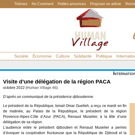
Thèmes
No Comment
Petites annonces
Proposer un article
Reche
Société
Économie
Culture
Solidarité
Politique
Internatio
Internatio
Visite d’une délégation de la région PACA
octobre 2022 (
Human Village 46
).
D’après un communiqué de la présidence djiboutienne.
Le président de la République, Ismail Omar Guelleh, a reçu ce mardi en fin
de matinée, au Palais de la République, le président de la région
Provence-Alpes-Côte d’Azur (PACA), Renaud Muselier, à la tête d’une
délégation de sa région.
L’audience entre le président djiboutien et Renaud Muselier a permis
d’évoquer la coopération fructueuse que la République de Djibouti et la