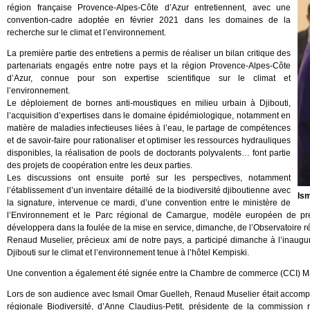
région française Provence-Alpes-Côte d’Azur entretiennent, avec une
convention-cadre adoptée en février 2021 dans les domaines de la
recherche sur le climat et l’environnement.
La première partie des entretiens a permis de réaliser un bilan critique des
partenariats engagés entre notre pays et la région Provence-Alpes-Côte
d’Azur, connue pour son expertise scientifique sur le climat et
l’environnement.
Le déploiement de bornes anti-moustiques en milieu urbain à Djibouti,
l’acquisition d’expertises dans le domaine épidémiologique, notamment en
matière de maladies infectieuses liées à l’eau, le partage de compétences
et de savoir-faire pour rationaliser et optimiser les ressources hydrauliques
disponibles, la réalisation de pools de doctorants polyvalents… font partie
des projets de coopération entre les deux parties.
Les discussions ont ensuite porté sur les perspectives, notamment
l’établissement d’un inventaire détaillé de la biodiversité djiboutienne avec
Ism
la signature, intervenue ce mardi, d’une convention entre le ministère de
l’Environnement et le Parc régional de Camargue, modèle européen de prés
développera dans la foulée de la mise en service, dimanche, de l’Observatoire ré
Renaud Muselier, précieux ami de notre pays, a participé dimanche à l’inaugu
Djibouti sur le climat et l’environnement tenue à l’hôtel Kempiski.
Une convention a également été signée entre la Chambre de commerce (CCI) Ma
Lors de son audience avec Ismail Omar Guelleh, Renaud Muselier était accom
régionale Biodiversité, d’Anne Claudius-Petit, présidente de la commission 