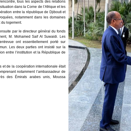
encontre, tous les aspects des relations
 situation dans la Corne de l’Afrique et les
ération entre la république de Djibouti et
 évoquées, notamment dans les domaines
t du logement.
ensuite par le directeur général du fonds
ment, M. Mohamed Saif Al Suwaidi. Les
entrevue ont essentiellement porté sur
mun. Les deux parties ont insisté sur la
on entre l’institution et la République de
s et de la coopération internationale était
omprenant notamment l’ambassadeur de
rès des Émirats arabes unis, Moussa