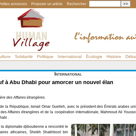
Petites annonces
Proposer un article
Rechercher :
ulture
Solidarité
Politique
International
Écologie
Histoire
Déba
International
f à Abu Dhabi pour amorcer un nouvel élan
re des Affaires étrangères.
t de la République, Ismail Omar Guelleh, avec le président des Émirats arabes 
des Affaires étrangères et de la coopération internationale, Mahmoud Ali Yousso
habi .
e la diplomatie djiboutienne a rencontré le
aires africaines, Sheikh Shakhboot bin