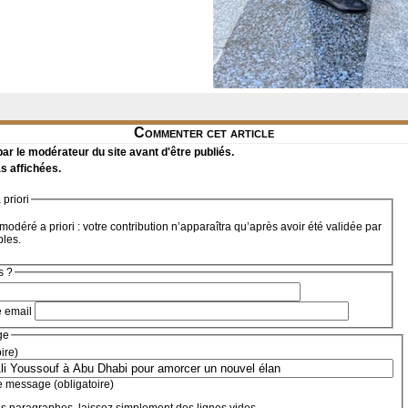
Commenter cet article
r le modérateur du site avant d'être publiés.
s affichées.
priori
modéré a priori : votre contribution n’apparaîtra qu’après avoir été validée par
bles.
s ?
e email
ge
oire)
e message (obligatoire)
s paragraphes, laissez simplement des lignes vides.