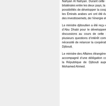
Nahyan Al Nahyan. Durant cette r
bilatérales entre les deux pays, la
possibilités de développer la coop
les Émirats arabes uni ont été
des investissemets, de l’énergie e
Le ministre djiboutien a été reçu 
d’Abu Dhabi pour le développe
discussions au cours de cette 
plusieurs questions d’intérêt com
nécessité de relancer la coopérati
Djibouti.
Le ministre des Affaires étrangère
accompagné d’une délégation c
la République de Djibouti aup
Mohamed Ahmed.