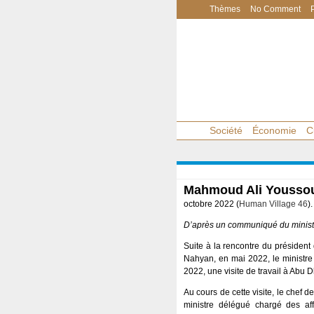
Thèmes
No Comment
Société
Économie
C
Mahmoud Ali Youssou
octobre 2022 (
Human Village 46
).
D’après un communiqué du ministè
Suite à la rencontre du présiden
Nahyan, en mai 2022, le ministre 
2022, une visite de travail à Abu D
Au cours de cette visite, le chef d
ministre délégué chargé des aff