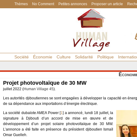
Thèmes
No Comment
Petites annonces
Proposer un article
Reche
Société
Économie
Culture
Solidarité
Politique
Internatio
Économi
Projet photovoltaïque de 30 MW
juillet 2022 (
Human Village 45
).
Les autorités djiboutiennes se sont engagées à développer la capacité en énerg
de sa dépendance aux importations d’énergie électrique.
La société dubaïote AMEA Power
[
1
]
a annoncé, lundi 18 juillet, la
signature à Djibouti d’un accord de mise en œuvre et de
développement d’un projet solaire photovoltaïque de 30 MW.
L’annonce a été faite en présence du président djiboutien Ismaïl
Omar Guelleh.