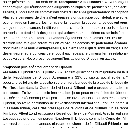
notre présence bien au-delà de la francophonie « traditionnelle ». Nous orga
économique, qui réunissent des dirigeants politiques de premier plan, des acte
se tenir, à l’occasion du sommet des chefs d’État et de gouvernement francopho
Plusieurs centaines de chefs d’entreprises y ont participé pour débattre avec le
économique en français, les normes et la notation, la gouvernance des entrepris
conçu et nous assurons la diffusion de la charte éthique des entreprises fr
entreprises » destiné à des jeunes qui achèvent un deuxième ou un troisième cy
de nos entreprises. Nous intervenons également pour sensibiliser les act
d’action une fois que seront mis en œuvre les accords de partenariat écono
donc bien un réseau d’entrepreneurs, à l’international qui faisons du français not
des entrepreneurs qui considèrent qu’il est nécessaire d’intensifier les rela
et des valeurs. Notre présence aujourd’hui, autour de Djibouti, en atteste.
S’agissant plus spécifiquement de Djibouti
Présente à Djibouti depuis juillet 2007, en tant qu’actionnaire majoritaire de 
de la République de Djibouti. Actionnaire à 33% du capital social et de 
populaire se félicite de la position de première banque de la place de Djibouti de 
En s’installant dans la Corne de l’Afrique à Djibouti, notre groupe bancair
croissance. En évoquant cette implantation, je ne peux m’empêcher de faire un b
ses décideurs économiques et politiques de favoriser l’insertion des économie
Djibouti, nouvelle destination de l’investissement international, est une partie de
inlassable roman, celui des brassages de religions et de cultures. On se rappel
Rirnbaud, Albert Londres, Joseph Kessel ou Henry de Monfreid. Avec la réalisatio
Lesseps soutenu par l’empereur Napoléon III, Djibouti, comme la Corne de l’Afri
construction, quelques années plus tard, du chemin de fer Djibouti-Éthiopie - n