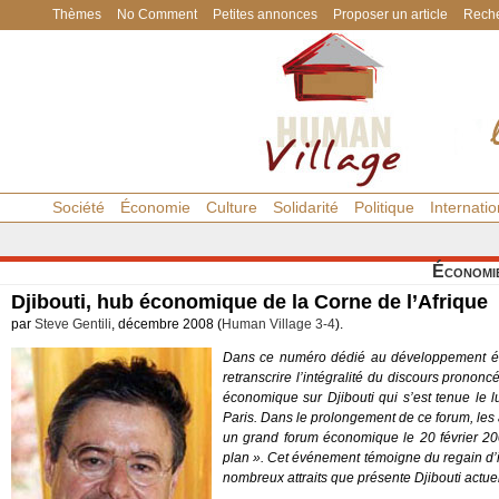
Thèmes
No Comment
Petites annonces
Proposer un article
Reche
Société
Économie
Culture
Solidarité
Politique
Internatio
Économi
Djibouti, hub économique de la Corne de l’Afrique
par
Steve Gentili
, décembre 2008 (
Human Village 3-4
).
Dans ce numéro dédié au développement écon
retranscrire l’intégralité du discours pronon
économique sur Djibouti qui s’est tenue le
Paris. Dans le prolongement de ce forum, les 
un grand forum économique le 20 février 20
plan ». Cet événement témoigne du regain d’i
nombreux attraits que présente Djibouti actue