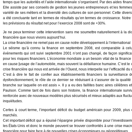
temps que les autorités et l’aide internationale s’organisent. Par des aides finan
Elle assiste par ses conseils de gestion les jeunes entrepreneurs et les femmes «
variété de ses métiers et la diversité des cultures de son personnel. Cette divers
a été concluante tant en termes de résultats qu’en termes de croissance. Notre f
les prévisions du résultat net pour l’exercice 2008 sont de +30%.
Je ne peux terminer cette intervention sans me soumettre naturellement à la dic
financière que nous vivons aujourd’hui.
La crise financière ne remet pas en cause notre développement à l’international
Le séisme qu’à connu la finance en septembre 2008, est comparable à celui
évènements qui ont suivi septembre 2001 n’ont pas changé, de façon significat
pour les risques financiers. L’économie mondiale a un besoin vital de la finance
en cause [usage de l’automobile, mais souvent la défaillance humaine. C’est le 
crise financière qui nous est arrivée de l’Ouest, nous interpelle sur l’efficacité 
C’est à dire le fait de confier aux établissements financiers la surveillance
dysfonctionnement, le rôle de ce dernier se réduisant à s’assurer de la qualité 
branche sur laquelle on est assis ». Il y a eu des faillites banc aires célèbres 
Paulson. Comme tant de fois dans son histoire, la finance internationale survi
renforcée avec de nouveaux modèles plus sécurisés et mieux adaptés aux fluctuat
inquiétudes.
Certes à court terme, l’important déficit du budget américain pour 2009, plus 
marchés.
Cet important déficit qui a épuisé l’épargne privée disponible pour l’investisse
les États-Unis et donc le monde peuvent se trouver confrontés à une crise mac
financière pour faire face à de nouvelles crises économiques ou géopolitiques.