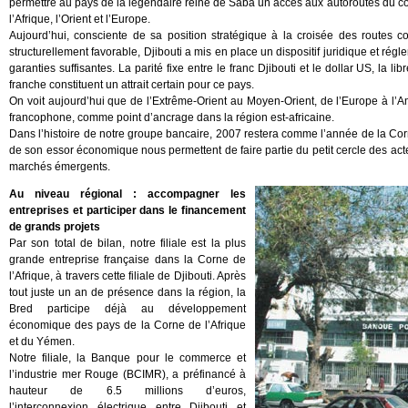
permettre au pays de la légendaire reine de Saba un accès aux autoroutes du c
l’Afrique, l’Orient et l’Europe.
Aujourd’hui, consciente de sa position stratégique à la croisée des routes c
structurellement favorable, Djibouti a mis en place un dispositif juridique et régl
garanties suffisantes. La parité fixe entre le franc Djibouti et le dollar US, la
franche constituent un attrait certain pour ce pays.
On voit aujourd’hui que de l’Extrême-Orient au Moyen-Orient, de l’Europe à l’A
francophone, comme point d’ancrage dans la région est-africaine.
Dans l’histoire de notre groupe bancaire, 2007 restera comme l’année de la Corn
de son essor économique nous permettent de faire partie du petit cercle des acte
marchés émergents.
Au niveau régional : accompagner les
entreprises et participer dans le financement
de grands projets
Par son total de bilan, notre filiale est la plus
grande entreprise française dans la Corne de
l’Afrique, à travers cette filiale de Djibouti. Après
tout juste un an de présence dans la région, la
Bred participe déjà au développement
économique des pays de la Corne de l’Afrique
et du Yémen.
Notre filiale, la Banque pour le commerce et
l’industrie mer Rouge (BCIMR), a préfinancé à
hauteur de 6.5 millions d’euros,
l’interconnexion électrique entre Djibouti et