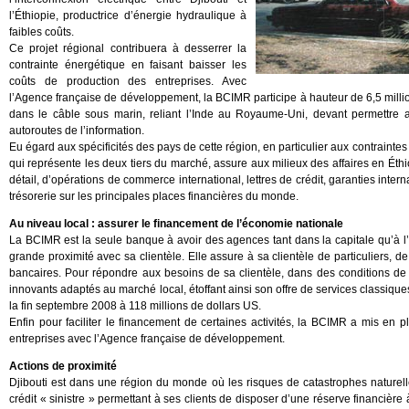
l’Éthiopie, productrice d’énergie hydraulique à
faibles coûts.
Ce projet régional contribuera à desserrer la
contrainte énergétique en faisant baisser les
coûts de production des entreprises. Avec
l’Agence française de développement, la BCIMR participe à hauteur de 6,5 milli
dans le câble sous marin, reliant l’Inde au Royaume-Uni, devant permettre 
autoroutes de l’information.
Eu égard aux spécificités des pays de cette région, en particulier aux contraintes
qui représente les deux tiers du marché, assure aux milieux des affaires en Ét
détail, d’opérations de commerce international, lettres de crédit, garanties inter
trésorerie sur les principales places financières du monde.
Au niveau local : assurer le financement de l’économie nationale
La BCIMR est la seule banque à avoir des agences tant dans la capitale qu’à l’
grande proximité avec sa clientèle. Elle assure à sa clientèle de particuliers, d
bancaires. Pour répondre aux besoins de sa clientèle, dans des conditions de r
innovants adaptés au marché local, étoffant ainsi son offre de services classiques. A 
la fin septembre 2008 à 118 millions de dollars US.
Enfin pour faciliter le financement de certaines activités, la BCIMR a mis en p
entreprises avec l’Agence française de développement.
Actions de proximité
Djibouti est dans une région du monde où les risques de catastrophes naturelles
crédit « sinistre » permettant à ses clients de disposer d’une réserve financière