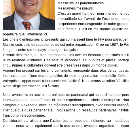
Messieurs les parlementaires,
Mesdames, messieurs,
C’est un grand honneur pour moi de me trou
d’incertitude sur l’avenir de l’économie mond
l’expérience encourageante de notre groupe s
plus morale. C’est en ma double qualité de
populaire que j’interviens ici.
Les chefs d’entreprises ici présents qui connaissent bien le FFA pour participer
Mais je crois utile de rappeler ce qu’est notre organisation. Créé en 1987, le Fo
l’origine centré sur les pays de langue française.
Il réunit désormais, au plan international, les acteurs économiques situés sur to
leurs relations d’affaires. Ces acteurs économiques, publics et privés, part
linguistiques et culturelles doivent être préservées dans un monde pluriel.
Aujourd’hui présent sur les cinq continents, représenté dans plus de cent pay
internationales. L’une des originalités de notre organisation est qu’elle fédè
entreprises, appartenant à tous secteurs d’activité. Nous avons vocation à facilit
Notre siège international est à Paris.
Nous avons mis en œuvre une politique de partenariat qui aujourd’hui nous permet
leurs apportons notre réseau et notre expérience de chefs d’entreprise. No
Senghor d’Alexandrie, avec les médiateurs francophones, avec l’institut européen
citer que quelques partenariats… Nous avons un réseau de partenaires institutio
francophonie économique.
Considérant par ailleurs que l’action économique doit s’étendre au – delà de
valeurs, nous avons également conclu des accords avec des organisations éco