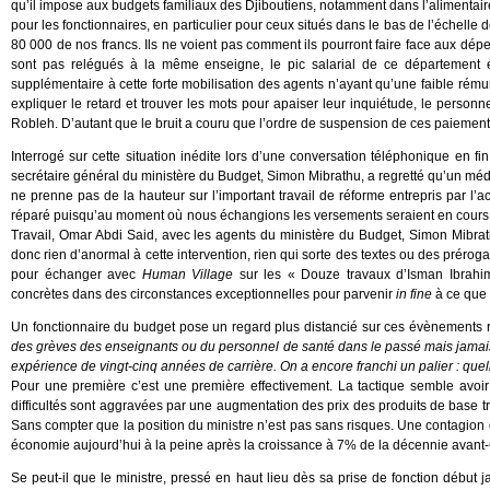
qu’il impose aux budgets familiaux des Djiboutiens, notamment dans l’alimentaire,
pour les fonctionnaires, en particulier pour ceux situés dans le bas de l’échelle 
80 000 de nos francs. Ils ne voient pas comment ils pourront faire face aux dé
sont pas relégués à la même enseigne, le pic salarial de ce département 
supplémentaire à cette forte mobilisation des agents n’ayant qu’une faible rému
expliquer le retard et trouver les mots pour apaiser leur inquiétude, le personn
Robleh. D’autant que le bruit a couru que l’ordre de suspension de ces paiements 
Interrogé sur cette situation inédite lors d’une conversation téléphonique en fi
secrétaire général du ministère du Budget, Simon Mibrathu, a regretté qu’un mé
ne prenne pas de la hauteur sur l’important travail de réforme entrepris par l’ac
réparé puisqu’au moment où nous échangions les versements seraient en cours 
Travail, Omar Abdi Said, avec les agents du ministère du Budget, Simon Mibrathu 
donc rien d’anormal à cette intervention, rien qui sorte des textes ou des prérog
pour échanger avec
Human Village
sur les « Douze travaux d’Isman Ibrahim
concrètes dans des circonstances exceptionnelles pour parvenir
in fine
à ce que 
Un fonctionnaire du budget pose un regard plus distancié sur ces évènements 
des grèves des enseignants ou du personnel de santé dans le passé mais jamais d
expérience de vingt-cinq années de carrière. On a encore franchi un palier : quel
Pour une première c’est une première effectivement. La tactique semble avoir é
difficultés sont aggravées par une augmentation des prix des produits de base 
Sans compter que la position du ministre n’est pas sans risques. Une contagion d
économie aujourd’hui à la peine après la croissance à 7% de la décennie avant
Se peut-il que le ministre, pressé en haut lieu dès sa prise de fonction début