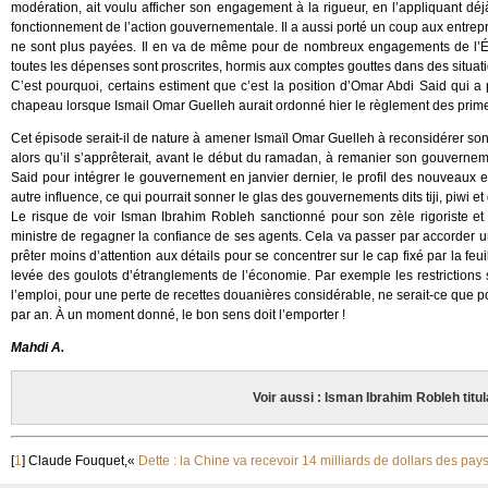
modération, ait voulu afficher son engagement à la rigueur, en l’appliquant déjà 
fonctionnement de l’action gouvernementale. Il a aussi porté un coup aux entrepri
ne sont plus payées. Il en va de même pour de nombreux engagements de l’État 
toutes les dépenses sont proscrites, hormis aux comptes gouttes dans des situati
C’est pourquoi, certains estiment que c’est la position d’Omar Abdi Said qui a
chapeau lorsque Ismail Omar Guelleh aurait ordonné hier le règlement des prime
Cet épisode serait-il de nature à amener Ismaïl Omar Guelleh à reconsidérer son 
alors qu’il s’apprêterait, avant le début du ramadan, à remanier son gouverneme
Said pour intégrer le gouvernement en janvier dernier, le profil des nouveaux 
autre influence, ce qui pourrait sonner le glas des gouvernements dits tiji, piwi e
Le risque de voir Isman Ibrahim Robleh sanctionné pour son zèle rigoriste et
ministre de regagner la confiance de ses agents. Cela va passer par accorder une
prêter moins d’attention aux détails pour se concentrer sur le cap fixé par la feu
levée des goulots d’étranglements de l’économie. Par exemple les restrictions s
l’emploi, pour une perte de recettes douanières considérable, ne serait-ce que pou
par an. À un moment donné, le bon sens doit l’emporter !
Mahdi A.
Voir aussi : Isman Ibrahim Robleh tit
[
1
]
Claude Fouquet,«
Dette : la Chine va recevoir 14 milliards de dollars des pa