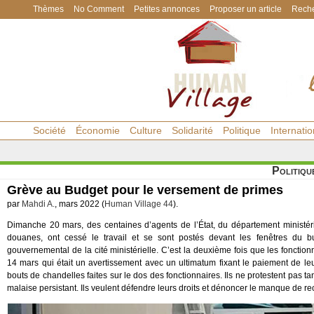
Thèmes
No Comment
Petites annonces
Proposer un article
Reche
Société
Économie
Culture
Solidarité
Politique
Internatio
Politiqu
Grève au Budget pour le versement de primes
par
Mahdi A.
, mars 2022 (
Human Village 44
).
Dimanche 20 mars, des centaines d’agents de l’État, du département ministéri
douanes, ont cessé le travail et se sont postés devant les fenêtres du b
gouvernemental de la cité ministérielle. C’est la deuxième fois que les fonct
14 mars qui était un avertissement avec un ultimatum fixant le paiement de l
bouts de chandelles faites sur le dos des fonctionnaires. Ils ne protestent pas 
malaise persistant. Ils veulent défendre leurs droits et dénoncer le manque de r