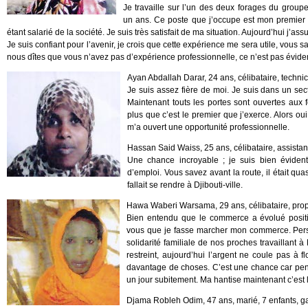
Je travaille sur l’un des deux forages du gro
un ans. Ce poste que j’occupe est mon premier em
étant salarié de la société. Je suis très satisfait de ma situation. Aujourd’hui j’a
Je suis confiant pour l’avenir, je crois que cette expérience me sera utile, vous
nous dîtes que vous n’avez pas d’expérience professionnelle, ce n’est pas évident
Ayan Abdallah Darar, 24 ans, célibataire, techni
Je suis assez fière de moi. Je suis dans un s
Maintenant touts les portes sont ouvertes aux 
plus que c’est le premier que j’exerce. Alors ou
m’a ouvert une opportunité professionnelle.
Hassan Said Waiss, 25 ans, célibataire, assist
Une chance incroyable ; je suis bien évident 
d’emploi. Vous savez avant la route, il était quasi
fallait se rendre à Djibouti-ville.
Hawa Waberi Warsama, 29 ans, célibataire, prop
Bien entendu que le commerce a évolué posit
vous que je fasse marcher mon commerce. Person
solidarité familiale de nos proches travaillant à 
restreint, aujourd’hui l’argent ne coule pas à fl
davantage de choses. C’est une chance car pendant
un jour subitement. Ma hantise maintenant c’est 
Djama Robleh Odim, 47 ans, marié, 7 enfants, g