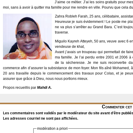
J’aime ce métier. J’ai les soins gratuits pour mes 
moi, sans à avoir à quitter ma famille pour me rendre en ville. Pourvu que cela du
Zahra Robleh Farah, 25 ans, célibataire, assist
Heureuse je suis évidemment ! Le poste me plaît
ne va plus s’arrêter au Grand Bara. C’est toujou
traverse.
Miguilo Kayreh Atteyeh, 50 ans, veuve avec 6 en
vendeuse de khat,
Avant j’avais un troupeau qui permettait de faire
ma famille. Je l’ai perdu entre 2001 et 2006 à
de la sécheresse. Je me suis reconvertie d
commerce afin d’assurer la subsistance de mon foyer. Mon fils aîné Mohamed, 
20 ans travaille depuis le commencement des travaux pour Colas, et je peu
assurer que grâce à Dieu, nous nous portions mieux.
Propos recueillis par
Mahdi A.
Commenter cet 
Les commentaires sont validés par le modérateur du site avant d'être publiés
Les adresses courriel ne sont pas affichées.
modération a priori