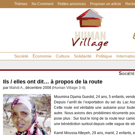
Thèmes
No Comment
Petites annonces
Proposer un article
Reche
Société
Économie
Culture
Solidarité
Politique
Internatio
Société
Ils / elles ont dit… à propos de la route
par
Mahdi A.
, décembre 2008 (
Human Village 3-4
).
Moumina Djama Guedid, 24 ans, 5 enfants, vend
Depuis l’arrêt de l’exportation du sel du Lac A
Cette route est véritable une aubaine pour toute
autre. Nous avions des problèmes récurrents pou
pose plus : Sur tout le long de la route leur cami
une bénédiction surtout depuis cette vague de s
Kamil Moussa Atteyeh, 29 ans, marié, 2 enfants,