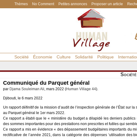
Thèmes
No Comment
Petites annonces
Proposer un article
Reche
Société
Économie
Culture
Solidarité
Politique
Internatio
Société
Communiqué du Parquet général
par
Djama Souleiman Ali
, mars 2022 (
Human Village 44
).
Djibouti, le 6 mars 2022
Un rapport définitif de la mission d’audit de l’inspection générale de l’État sur
au Parquet général le 1er mars 2022.
Ce rapport a établi que le « ministère du budget a dilapidé les deniers publics 
des sommes importantes pour des prestations non prescrites et futiles qui semblen
Ce rapport a mis en évidence « des dépassement budgétaires importants du mini
rectificative de l’année 2021, dans la catégorie des dépenses ‘utilisation des b