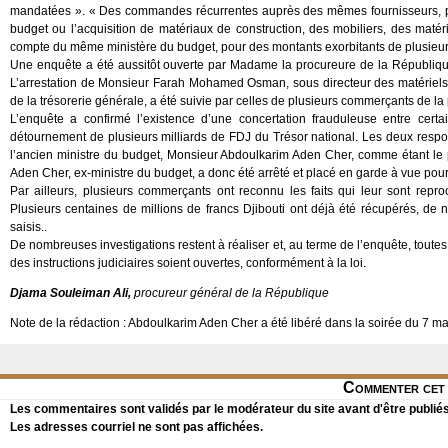
mandatées ». « Des commandes récurrentes auprès des mêmes fournisseurs, p
budget ou l’acquisition de matériaux de construction, des mobiliers, des maté
compte du même ministère du budget, pour des montants exorbitants de plusieur
Une enquête a été aussitôt ouverte par Madame la procureure de la République
L’arrestation de Monsieur Farah Mohamed Osman, sous directeur des matériels 
de la trésorerie générale, a été suivie par celles de plusieurs commerçants de la
L’enquête a confirmé l’existence d’une concertation frauduleuse entre cer
détournement de plusieurs milliards de FDJ du Trésor national. Les deux resp
l’ancien ministre du budget, Monsieur Abdoulkarim Aden Cher, comme étant le 
Aden Cher, ex-ministre du budget, a donc été arrêté et placé en garde à vue pour
Par ailleurs, plusieurs commerçants ont reconnu les faits qui leur sont rep
Plusieurs centaines de millions de francs Djibouti ont déjà été récupérés, d
saisis..
De nombreuses investigations restent à réaliser et, au terme de l’enquête, tout
des instructions judiciaires soient ouvertes, conformément à la loi.
Djama Souleiman Ali,
procureur général de la République
Note de la rédaction : Abdoulkarim Aden Cher a été libéré dans la soirée du 7 mar
Commenter cet 
Les commentaires sont validés par le modérateur du site avant d'être publiés
Les adresses courriel ne sont pas affichées.