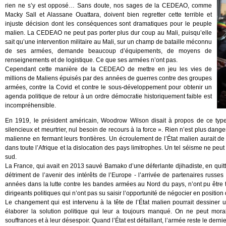
rien ne s’y est opposé… Sans doute, nos sages de la CEDEAO, comme
Macky Sall et Alassane Ouattara, doivent bien regretter cette terrible et
injuste décision dont les conséquences sont dramatiques pour le peuple
malien. La CEDEAO ne peut pas porter plus dur coup au Mali, puisqu’elle
sait qu’une intervention militaire au Mali, sur un champ de bataille méconnu
de ses armées, demande beaucoup d’équipements, de moyens de
renseignements et de logistique. Ce que ses armées n’ont pas.
Cependant cette manière de la CEDEAO de mettre en jeu les vies de
millions de Maliens épuisés par des années de guerres contre des groupes
armées, contre la Covid et contre le sous-développement pour obtenir un
agenda politique de retour à un ordre démocratie historiquement faible est
incompréhensible.
En 1919, le président américain, Woodrow Wilson disait à propos de ce typ
silencieux et meurtrier, nul besoin de recours à la force ». Rien n’est plus da
malienne en fermant leurs frontières. Un écroulement de l’État malien aurait
dans toute l’Afrique et la dislocation des pays limitrophes. Un tel séisme ne peu
sud.
La France, qui avait en 2013 sauvé Bamako d’une déferlante djihadiste, en quitt
détriment de l’avenir des intérêts de l’Europe - l’arrivée de partenaires russes
années dans la lutte contre les bandes armées au Nord du pays, n’ont pu être t
dirigeants politiques qui n’ont pas su saisir l’opportunité de négocier en position 
Le changement qui est intervenu à la tête de l’État malien pourrait dessiner u
élaborer la solution politique qui leur a toujours manqué. On ne peut mor
souffrances et à leur désespoir. Quand l’État est défaillant, l’armée reste le dernie