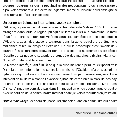
sont pas portées par un chef charismatique indiscutable ni par une idéologie 
groupes Touaregs, ce qui ne peut faciliter des négociations. D’où la nécessaire 
à pouvoir prétendre à une certaine légitimité, même si l’histoire nous enseigne
un schéma de résolution de crise.
Un contexte régional et international assez complexe
L’Algérie, la puissance militaire régionale, frontalière du Mali sur 1300 km, ne v
étrangère dans toute la région, puisqu’elle ferait oublier à la communauté inte
réfugiés de Tindouf, chers aux Algériens dans leur stratégie de lutte d’influence 
L’Algérie a aussi des citoyens touaregs dans la zone pétrolière du Sud, elle
maliennes et les Touaregs de l’Azawad. Ce qui la préoccupe c’est l’avenir de la
touareg à ses frontières, pouvant donner des idées d’autonomie ou de rébell
réussite de sa nouvelle stratégie de conquête des marchés africains, via la con
Niger) d’un Mali stable et sécurisé.
Le Maroc a intérêt, quant à lui, à ce que la crise malienne perdure, éclipsant
de f
Dans la guerre internationale contre le terrorisme, l’Occident n’a plus besoin
djihadistes qui ont été combattus sur un même front par l’armée française. Eu é
intervention militaire a stoppé l’avancée djihadiste et renforcé la stabilité des pay
L’Europe, dans son inaction habituelle, a laissé la France s’enliser au Mali, dans 
Chine, l’Afrique ne constitue pas dans l’immédiat un enjeu économique et polit
Avec le soutien de la communauté internationale, le voisin mauritanien, reste aujo
Ould Amar Yahya
,
économiste, banquier, financier - ancien administrateur et d
Voir aussi : Tensions entre l