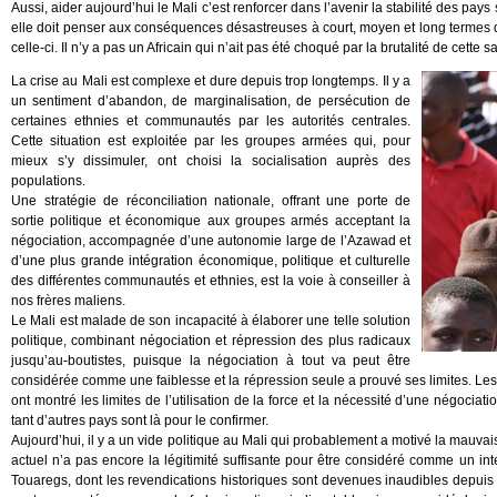
Aussi, aider aujourd’hui le Mali c’est renforcer dans l’avenir la stabilité des p
elle doit penser aux conséquences désastreuses à court, moyen et long termes 
celle-ci. Il n’y a pas un Africain qui n’ait pas été choqué par la brutalité de cett
La crise au Mali est complexe et dure depuis trop longtemps. Il y a
un sentiment d’abandon, de marginalisation, de persécution de
certaines ethnies et communautés par les autorités centrales.
Cette situation est exploitée par les groupes armées qui, pour
mieux s’y dissimuler, ont choisi la socialisation auprès des
populations.
Une stratégie de réconciliation nationale, offrant une porte de
sortie politique et économique aux groupes armés acceptant la
négociation, accompagnée d’une autonomie large de l’Azawad et
d’une plus grande intégration économique, politique et culturelle
des différentes communautés et ethnies, est la voie à conseiller à
nos frères maliens.
Le Mali est malade de son incapacité à élaborer une telle solution
politique, combinant négociation et répression des plus radicaux
jusqu’au-boutistes, puisque la négociation à tout va peut être
considérée comme une faiblesse et la répression seule a prouvé ses limites. L
ont montré les limites de l’utilisation de la force et la nécessité d’une négocia
tant d’autres pays sont là pour le confirmer.
Aujourd’hui, il y a un vide politique au Mali qui probablement a motivé la mauv
actuel n’a pas encore la légitimité suffisante pour être considéré comme un i
Touaregs, dont les revendications historiques sont devenues inaudibles depuis 