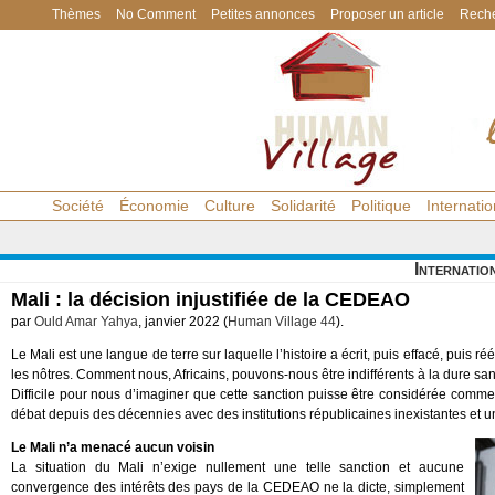
Thèmes
No Comment
Petites annonces
Proposer un article
Reche
Société
Économie
Culture
Solidarité
Politique
Internatio
Internatio
Mali : la décision injustifiée de la CEDEAO
par
Ould Amar Yahya
, janvier 2022 (
Human Village 44
).
Le Mali est une langue de terre sur laquelle l’histoire a écrit, puis effacé, puis r
les nôtres. Comment nous, Africains, pouvons-nous être indifférents à la dure san
Difficile pour nous d’imaginer que cette sanction puisse être considérée comme u
débat depuis des décennies avec des institutions républicaines inexistantes et un
Le Mali n’a menacé aucun voisin
La situation du Mali n’exige nullement une telle sanction et aucune
convergence des intérêts des pays de la CEDEAO ne la dicte, simplement