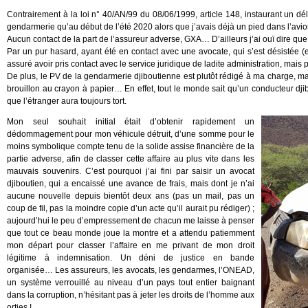
Contrairement à la loi n° 40/AN/99 du 08/06/1999, article 148, instaurant un déla
gendarmerie qu’au début de l’été 2020 alors que j’avais déjà un pied dans l’avio
Aucun contact de la part de l’assureur adverse, GXA… D’ailleurs j’ai ouï dire que l
Par un pur hasard, ayant été en contact avec une avocate, qui s’est désistée (e
assuré avoir pris contact avec le service juridique de ladite administration, mais 
De plus, le PV de la gendarmerie djiboutienne est plutôt rédigé à ma charge, ma d
brouillon au crayon à papier… En effet, tout le monde sait qu’un conducteur dji
que l’étranger aura toujours tort.
Mon seul souhait initial était d’obtenir rapidement un
dédommagement pour mon véhicule détruit, d’une somme pour le
moins symbolique compte tenu de la solide assise financière de la
partie adverse, afin de classer cette affaire au plus vite dans les
mauvais souvenirs. C’est pourquoi j’ai fini par saisir un avocat
djiboutien, qui a encaissé une avance de frais, mais dont je n’ai
aucune nouvelle depuis bientôt deux ans (pas un mail, pas un
coup de fil, pas la moindre copie d’un acte qu’il aurait pu rédiger) ;
aujourd’hui le peu d’empressement de chacun me laisse à penser
que tout ce beau monde joue la montre et a attendu patiemment
mon départ pour classer l’affaire en me privant de mon droit
légitime à indemnisation. Un déni de justice en bande
organisée… Les assureurs, les avocats, les gendarmes, l’ONEAD,
un système verrouillé au niveau d’un pays tout entier baignant
dans la corruption, n’hésitant pas à jeter les droits de l’homme aux
orties !