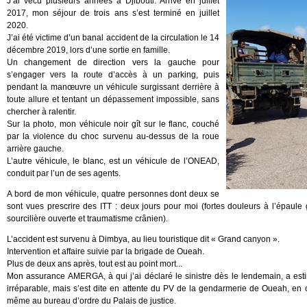
J’ai vécu plusieurs années à Djibouti. Arrivé en juillet
2017, mon séjour de trois ans s’est terminé en juillet
2020.
J’ai été victime d’un banal accident de la circulation le 14
décembre 2019, lors d’une sortie en famille.
Un changement de direction vers la gauche pour
s’engager vers la route d’accès à un parking, puis
pendant la manœuvre un véhicule surgissant derrière à
toute allure et tentant un dépassement impossible, sans
chercher à ralentir.
Sur la photo, mon véhicule noir gît sur le flanc, couché
par la violence du choc survenu au-dessus de la roue
arrière gauche.
L’autre véhicule, le blanc, est un véhicule de l’ONEAD,
conduit par l’un de ses agents.
A bord de mon véhicule, quatre personnes dont deux se
sont vues prescrire des ITT : deux jours pour moi (fortes douleurs à l’épaule 
sourcilière ouverte et traumatisme crânien).
L’accident est survenu à Dimbya, au lieu touristique dit « Grand canyon ».
Intervention et affaire suivie par la brigade de Oueah.
Plus de deux ans après, tout est au point mort...
Mon assurance AMERGA, à qui j’ai déclaré le sinistre dès le lendemain, a e
irréparable, mais s’est dite en attente du PV de la gendarmerie de Oueah, en c
même au bureau d’ordre du Palais de justice.