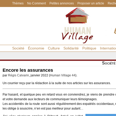
Thèmes
No Comment
Petites annonces
Proposer un article
Reche
Société
Économie
Culture
Solidarité
Politique
Internatio
Société
Encore les assurances
par
Régis Calvarin
, janvier 2022 (
Human Village 44
).
Un courrier reçu par la rédaction à la suite de nos articles sur les assurances.
Par hasard, et quelque peu en retard vous en conviendrez, je viens de prendre c
et votre demande aux lecteurs de communiquer leurs témoignages.
Les accidentés de la route sont aussi régulièrement des expatriés occidentaux, 
les oblige à souscrire, n’en est pas meilleur pour autant…