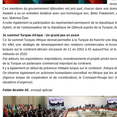
ress
Ces membres du gouvernement djiboutien ont pris part, chacun dans son dom
Awaleh a eu un entretien bilatéral avec son homologue turc, Bekir Pakdemirl
turc, Mahmut Özer.
A noter également la participation du représentant permanent de la république
Aybeh, et de l’ambassadeur de la république de Djibouti auprès de la Turquie, A
3e sommet Turquie-Afrique : Un grand pas en avant
Ce 3e sommet Turquie-Afrique devrait permettre à la Turquie de franchir une étap
En effet, une stratégie de développement des relations commerciales et é
turques sur le continent africain est passé de 12 en 2002 à 43 aujourd’hui, et 
milliards en 2020.
Par ailleurs, les exportations, importations, investissements et projets privés tu
de la Turquie un partenaire commercial important du continent.
Il y a également un début de présence militaire turque sur le continent : Ankara 
On observe également un activisme humanitaire concrétisé en Afrique par les a
(Agence turque de coopération et de coordination), le Croissant-Rouge turc (
situations d’urgence).
Fahim Ibrahim Ali
, envoyé spécial