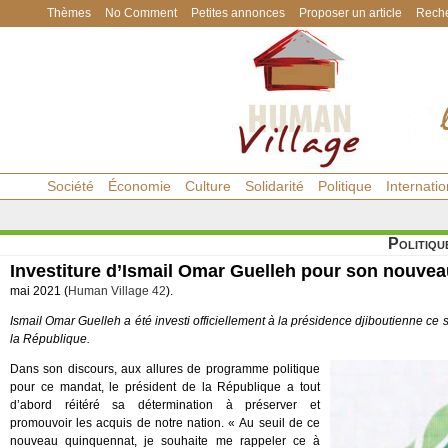
Thèmes
No Comment
Petites annonces
Proposer un article
Reche
Société
Économie
Culture
Solidarité
Politique
Internatio
Politiqu
Investiture d’Ismail Omar Guelleh pour son nouve
mai 2021 (
Human Village 42
).
Ismail Omar Guelleh a été investi officiellement à la présidence djiboutienne c
la République.
Dans son discours, aux allures de programme politique
pour ce mandat, le président de la République a tout
d’abord réitéré sa détermination à préserver et
promouvoir les acquis de notre nation. « Au seuil de ce
nouveau quinquennat, je souhaite me rappeler ce à