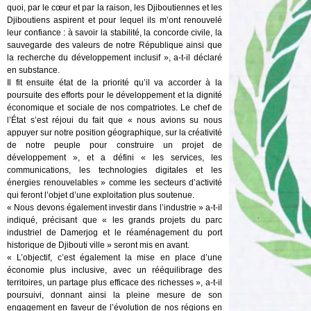
quoi, par le cœur et par la raison, les Djiboutiennes et les
Djiboutiens aspirent et pour lequel ils m’ont renouvelé
leur confiance : à savoir la stabilité, la concorde civile, la
sauvegarde des valeurs de notre République ainsi que
la recherche du développement inclusif », a-t-il déclaré
en substance.
Il fit ensuite état de la priorité qu’il va accorder à la
poursuite des efforts pour le développement et la dignité
économique et sociale de nos compatriotes. Le chef de
l’État s’est réjoui du fait que « nous avions su nous
appuyer sur notre position géographique, sur la créativité
de notre peuple pour construire un projet de
développement », et a défini « les services, les
communications, les technologies digitales et les
énergies renouvelables » comme les secteurs d’activité
qui feront l’objet d’une exploitation plus soutenue.
« Nous devons également investir dans l’industrie » a-t-il
indiqué, précisant que « les grands projets du parc
industriel de Damerjog et le réaménagement du port
historique de Djibouti ville » seront mis en avant.
« L’objectif, c’est également la mise en place d’une
économie plus inclusive, avec un rééquilibrage des
territoires, un partage plus efficace des richesses », a-t-il
poursuivi, donnant ainsi la pleine mesure de son
engagement en faveur de l’évolution de nos régions en