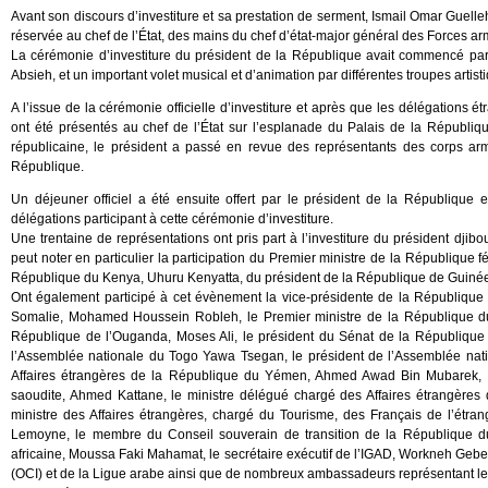
Avant son discours d’investiture et sa prestation de serment, Ismail Omar Guelleh 
réservée au chef de l’État, des mains du chef d’état-major général des Forces arm
La cérémonie d’investiture du président de la République avait commencé par
Absieh, et un important volet musical et d’animation par différentes troupes artist
A l’issue de la cérémonie officielle d’investiture et après que les délégations e
ont été présentés au chef de l’État sur l’esplanade du Palais de la Républiq
républicaine, le président a passé en revue des représentants des corps ar
République.
Un déjeuner officiel a été ensuite offert par le président de la Républi
délégations participant à cette cérémonie d’investiture.
Une trentaine de représentations ont pris part à l’investiture du président dj
peut noter en particulier la participation du Premier ministre de la République fe
République du Kenya, Uhuru Kenyatta, du président de la République de Guinée
Ont également participé à cet évènement la vice-présidente de la Républ
Somalie, Mohamed Houssein Robleh, le Premier ministre de la République du
République de l’Ouganda, Moses Ali, le président du Sénat de la Républiq
l’Assemblée nationale du Togo Yawa Tsegan, le président de l’Assemblée na
Affaires étrangères de la République du Yémen, Ahmed Awad Bin Mubarek, l
saoudite, Ahmed Kattane, le ministre délégué chargé des Affaires étrangères
ministre des Affaires étrangères, chargé du Tourisme, des Français de l’étra
Lemoyne, le membre du Conseil souverain de transition de la République du
africaine, Moussa Faki Mahamat, le secrétaire exécutif de l’IGAD, Workneh Gebe
(OCI) et de la Ligue arabe ainsi que de nombreux ambassadeurs représentant leu