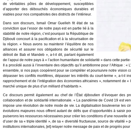
de véritables pôles de développement, susceptibles
d’apporter des débouchés économiques durables et
viables pour nos compatriotes des districts de l’intérieur.
Dans son discours, Ismail Omar Guelleh fit état de sa
conviction que l’essor de notre pays est en partie lié à la
stabilité de notre région, c’est pourquoi la République de
Djibouti concourt à la pacification et à la sécurisation de
la région. « Nous avons su maintenir l’équilibre de nos
alliances et assurer nos obligations de sécurité sur le
détroit de Bab el Mandeb », a-t-il dit, parlant également
de l’appui de notre pays à « l’action humanitaire de solidarité » dans cette parti
Il a procédé aussi à l’inventaire des objectifs qu’il ambitionne pour l’Afrique : 
ensemble, si nos pays coopèrent pour se compléter et poursuivre notre vision comm
dépasser les conflits mortifères, dépasser les intérêts du court-terme », a-t-il 
rapprochement et de l’intégration des économies africaines », notamment de « 
marché unique de plus d’un milliard d’habitants ».
Ce discours permit également au chef de l’État djiboutien d’évoquer des pro
collaboration et de solidarité internationale. « La pandémie de Covid 19 est 
impose une révolution de notre mode de vie. La digitalisation bouleverse les circ
évolutions majeures nous offrent autant de défis que d’opportunités à saisir
puiserons les ressources nécessaires pour créer les conditions d’une nouvelle do
d’user de sa « triple identité », de sa « diversité fructueuse, source de vitalite
institutions internationales, [et] relayer notre message de paix et de progrès pour 