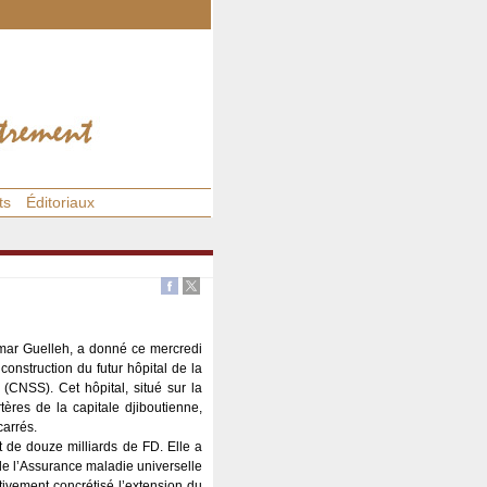
ts
Éditoriaux
Omar Guelleh, a donné ce mercredi
onstruction du futur hôpital de la
 (CNSS). Cet hôpital, situé sur la
tères de la capitale djiboutienne,
carrés.
t de douze milliards de FD. Elle a
de l’Assurance maladie universelle
tivement concrétisé l’extension du