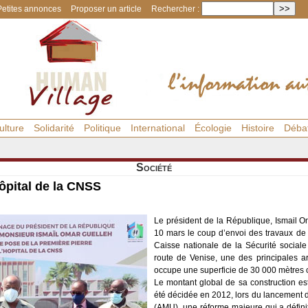
Petites annonces
Proposer un article
Rechercher :
ulture
Solidarité
Politique
International
Écologie
Histoire
Déba
Société
hôpital de la CNSS
Le président de la République, Ismail 
10 mars le coup d’envoi des travaux de c
Caisse nationale de la Sécurité sociale
route de Venise, une des principales ar
occupe une superficie de 30 000 mètres 
Le montant global de sa construction es
été décidée en 2012, lors du lancement 
(AMU), une réforme majeure qui a défini