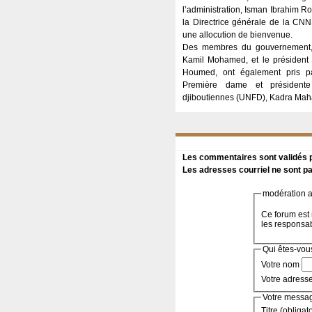
l’administration, Isman Ibrahim Ro
la Directrice générale de la C
une allocution de bienvenue.
Des membres du gouvernement, 
Kamil Mohamed, et le président
Houmed, ont également pris pa
Première dame et président
djiboutiennes (UNFD), Kadra Ma
Les commentaires sont validés pa
Les adresses courriel ne sont pa
modération a 
Ce forum est 
les responsa
Qui êtes-vou
Votre nom
Votre adress
Votre messa
Titre (obligat