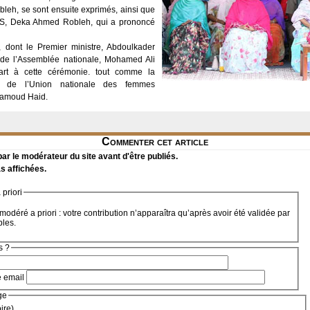
bleh, se sont ensuite exprimés, ainsi que
NNS, Deka Ahmed Robleh, qui a prononcé
dont le Premier ministre, Abdoulkader
 de l’Assemblée nationale, Mohamed Ali
rt à cette cérémonie. tout comme la
e de l’Union nationale des femmes
hamoud Haid.
Commenter cet article
r le modérateur du site avant d'être publiés.
s affichées.
priori
modéré a priori : votre contribution n’apparaîtra qu’après avoir été validée par
bles.
s ?
e email
ge
oire)