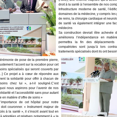
droit à la santé à l’ensemble de nos comp
Infrastructure moderne de santé, l’édifi
domaines de la médecine, y compris les p
de reins, la chirurgie cardiaque et neurol
de santé va également intégrer une facu
médecins
Sa construction devrait être achevée d
améliorera l’indépendance en matière
permettra la fin des déplacements
compatriotes sont jusqu’à lors contra
traitements spécialisés dont ils ont besoi
cérémonie de pose de la première pierre,
justement l’accent sur la vocation pour cet
soins spécialisés qui seront couverts par
. […] Ce projet a à cœur de répondre aux
ment la solidarité pour offrir à chacun de
oins chez lui », a-t-il souligné.C’est
 quoi nous aspirons pour l’avenir de nos
lidarité et l’accessibilité sans pour autant
e en matière d’offre de soins »
l’importance de cet hôpital pour notre
 doit couronner. « Instrument majeur de
cès à la santé », il s’inscrit avant tout en
à adoptées et relatives notamment à « la