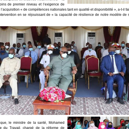
oins de premier niveau et l’exigence de
l’acquisition « de compétences nationales tant en qualité et disponibilité », a-t-il fa
ntervention en se réjouissant de « la capacité de résilience de notre modèle de s
ique, le ministre de la santé, Mohamed
e du Travail, chargé de la réforme de