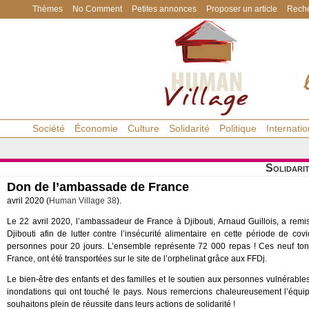
Thèmes
No Comment
Petites annonces
Proposer un article
Reche
Société
Économie
Culture
Solidarité
Politique
Internatio
Solidari
Don de l’ambassade de France
avril 2020 (
Human Village 38
).
Le 22 avril 2020, l’ambassadeur de France à Djibouti, Arnaud Guillois, a rem
Djibouti afin de lutter contre l’insécurité alimentaire en cette période de co
personnes pour 20 jours. L’ensemble représente 72 000 repas ! Ces neuf ton
France, ont été transportées sur le site de l’orphelinat grâce aux FFDj.
Le bien-être des enfants et des familles et le soutien aux personnes vulnérables
inondations qui ont touché le pays. Nous remercions chaleureusement l’équip
souhaitons plein de réussite dans leurs actions de solidarité !