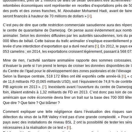
djiboutiennes, près de 2 millions de têtes de bétail devraient être acheminée
retombées économiques vont représenter en recettes d’exportations près de 500 m
des ports et des zones franches, M. Aboubaker Mohamed Hadi, avant de faire 
seront financés à hauteur de 70 millions de dollars »
[
4
]
.
C’est peu de dire que cette restriction commerciale saoudienne aura des réper
le centre de quarantaine de Damerjog. On pense aussi évidemment aux nombre
animalier. Selon les données diffusées par les autorités saoudiennes, lors du 
000 têtes de bétail. Cette baisse du trafic animalier s’explique essentiellement
levée d’une interdiction d’exportation qui a duré neuf ans
[
5
]
. En 2012, le pays e
053 camelins ; en 2014, les exportations croissent légèrement, passant à 568 073
Mine de rien, l’activité sanitaire animalière rapporte des sommes colossales. I
d’évaluer la perte si l’on prend le temps de croiser les données disponibles de 
du Centre de l’Igad pour le développement des zones pastorales et de l’élevag
Selon la Banque centrale, 518 172 têtes ont été exportés cette année-là
[
6
]
, « 
de 11,6 milliards FD (0,065 milliards USD), soit l’équivalent de 74,8 % de contri
PIB agricole en 2013 ».
[
7
]
. Inexistants avant l’ouverture du centre de Damerjog
foin, étaient estimés à 1,32 milliards de FD en 2013. C’est donc pas loin de cen
américain que notre économie devra tirer un trait sur la base des 700 000 tête
Que dire ? Que faire ? Qui blâmer ?
Comment expliquer une telle négligence dans l’évaluation des risques sani
détection du virus de la Rift Valley n’est pas d’une grande complexité. « Pour l
pays avec des installations de niveau BSL 2 ont la possibilité de tester les sé
nécessaires à la réalisation de ce test »
[
8
]
.