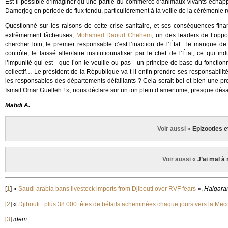
Est-il possible d’imaginer qu’une partie du commerce d’animaux vivants échapp
Damerjog en période de flux tendu, particulièrement à la veille de la cérémonie rel
Questionné sur les raisons de cette crise sanitaire, et ses conséquences fina
extrêmement fâcheuses,
Mohamed Daoud Chehem
, un des leaders de l’oppos
chercher loin, le premier responsable c’est l’inaction de l’État : le manque 
contrôle, le laissé aller/faire institutionnaliser par le chef de l’État, ce qui
l’impunité qui est - que l’on le veuille ou pas - un principe de base du fonction
collectif… Le président de la République va-t-il enfin prendre ses responsabili
les responsables des départements défaillants ? Cela serait bel et bien une 
Ismail Omar Guelleh ! », nous déclare sur un ton plein d’amertume, presque désa
Mahdi A.
Voir aussi «
Epizooties e
Voir aussi «
J’ai mal à
[
1
]
«
Saudi arabia bans livestock imports from Djibouti over RVF fears
»,
Halqara
[
2
]
«
Djibouti : plus 38 000 têtes de bétails acheminées chaque jours vers la Me
[
3
]
idem
.