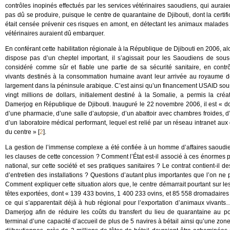
contrôles inopinés effectués par les services vétérinaires saoudiens, qui auraient
pas dû se produire, puisque le centre de quarantaine de Djibouti, dont la certif
était censée prévenir ces risques en amont, en détectant les animaux malades vo
vétérinaires auraient dû embarquer.
En conférant cette habilitation régionale à la République de Djibouti en 2006, al
dispose pas d’un cheptel important, il s’agissait pour les Saoudiens de sous
considéré comme sûr et fiable une partie de sa sécurité sanitaire, en contr
vivants destinés à la consommation humaine avant leur arrivée au royaume d
largement dans la péninsule arabique. C’est ainsi qu’un financement USAID so
vingt millions de dollars, initialement destiné à la Somalie, a permis la cré
Damerjog en République de Djibouti. Inauguré le 22 novembre 2006, il est « do
d’une pharmacie, d’une salle d’autopsie, d’un abattoir avec chambres froides, d’
d’un laboratoire médical performant, lequel est relié par un réseau intranet aux 
du centre »
[
2
]
.
La gestion de l’immense complexe a été confiée à un homme d’affaires saoudien, 
les clauses de cette concession ? Comment l’État est-il associé à ces énormes pro
national, sur cette société et ses pratiques sanitaires ? Le contrat contient-il
d’entretien des installations ? Questions d’autant plus importantes que l’on ne 
Comment expliquer cette situation alors que, le centre démarrait pourtant sur
têtes exportées, dont « 139 433 bovins, 1 400 233 ovins, et 85 558 dromadaires
ce qui s’apparentait déjà à hub régional pour l’exportation d’animaux vivants
Damerjog afin de réduire les coûts du transfert du lieu de quarantaine au p
terminal d’une capacité d’accueil de plus de 5 navires à bétail ainsi qu’une zone