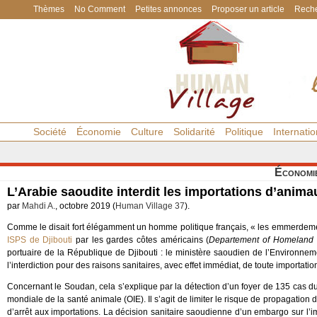
Thèmes
No Comment
Petites annonces
Proposer un article
Reche
Société
Économie
Culture
Solidarité
Politique
Internatio
Économi
L’Arabie saoudite interdit les importations d’anima
par
Mahdi A.
, octobre 2019 (
Human Village 37
).
Comme le disait fort élégamment un homme politique français, « les emmerdeme
ISPS de Djibouti
par les gardes côtes américains (
Departement of Homeland 
portuaire de la République de Djibouti : le ministère saoudien de l’Environneme
l’interdiction pour des raisons sanitaires, avec effet immédiat, de toute importat
Concernant le Soudan, cela s’explique par la détection d’un foyer de 135 cas du v
mondiale de la santé animale (OIE). Il s’agit de limiter le risque de propagati
d’arrêt aux importations. La décision sanitaire saoudienne d’un embargo sur l’i