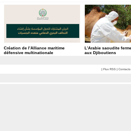
Création de l’Alliance maritime
L’Arabie saoudite ferme
défensive multinationale
aux Djiboutiens
|
Flux RSS
|
Contacts