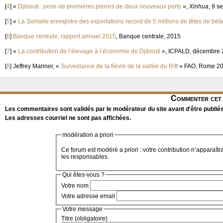
[
4
]
«
Djibouti : pose de premières pierres de deux nouveaux ports
»,
Xinhua
, 9 s
[
5
]
«
La Somalie enregistre des exportations record de 5 millions de têtes de béta
[
6
]
Banque centrale, rapport annuel 2015
, Banque centrale, 2015
[
7
]
«
La contribution de l’élevage à l’économie de Djibouti
», ICPALD, décembre 
[
8
]
Jeffrey Mariner, «
Surveillance de la fièvre de la vallée du Rift
» FAO, Rome 20
Commenter cet 
Les commentaires sont validés par le modérateur du site avant d'être publiés
Les adresses courriel ne sont pas affichées.
modération a priori
Ce forum est modéré a priori : votre contribution n’apparaîtr
les responsables.
Qui êtes-vous ?
Votre nom
Votre adresse email
Votre message
Titre (obligatoire)