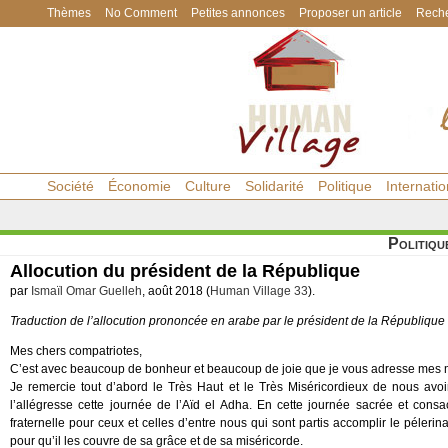
Thèmes
No Comment
Petites annonces
Proposer un article
Reche
Société
Économie
Culture
Solidarité
Politique
Internatio
Politiqu
Allocution du président de la République
par
Ismaïl Omar Guelleh
, août 2018 (
Human Village 33
).
Traduction de l’allocution prononcée en arabe par le président de la République
Mes chers compatriotes,
C’est avec beaucoup de bonheur et beaucoup de joie que je vous adresse mes me
Je remercie tout d’abord le Très Haut et le Très Miséricordieux de nous avoir
l’allégresse cette journée de l’Aïd el Adha. En cette journée sacrée et con
fraternelle pour ceux et celles d’entre nous qui sont partis accomplir le péleri
pour qu’il les couvre de sa grâce et de sa miséricorde.