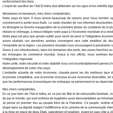
renforcement des liens.
L’esprit de sacrifice de l’Aïd El Adha doit déteindre sur les egos et les intérêts égoïst
Mesdames et messieurs, mes chers compatriotes,
Notre pays va bien. Il nous donne beaucoup de raisons pour nous montrer o
commencent à porter leurs fruits. Le vaste chantier de nos réformes structurell
en témoigne la récente inauguration de la première phase du complexe de la plus
réduire le chômage, à mieux intégrer notre pays à l’économie mondiale et à rend
Notre pays est plus que jamais outillé pour servir de pivot à l’intégration écon
avons réalisés ces dernières années convergent vers cette ambition de de
l’ensemble de la région. Les premiers résultats nous encouragent à persévérer su
Grace à ces infrastructures, dans les domaines des ports, des zones franches ou
les échanges du commerce mondial. Grace à nos efforts, nous sommes deve
l’intégration régionale.
Notre unité, notre sécurité et notre stabilité nous ont incontestablement permis d
développement de notre cher pays.
L’embellie actuelle de notre économie, classée parmi les dix meilleurs taux 
économie compétitive, une économie inclusive et une économie diversifiée, tel se
que les performances économiques de notrepays se pérennisent et se répercute
Mes chers compatriotes,
En ce jour béni de l’Aïd el Adha, en ce jour de fête et de retrouvaille familiale
de par le monde, qui sont victimes de tragédies aussi épouvantables qu’inhumai
Je pense en premier lieu au peuple frère de la Palestine. Ce peuple, victime d’
drapé dans sa dignité malgré l’indifférence et le cynisme de la communauté intern
à la mise en place de deux Etats, palestinien et israélien, vivant en paix côte à 