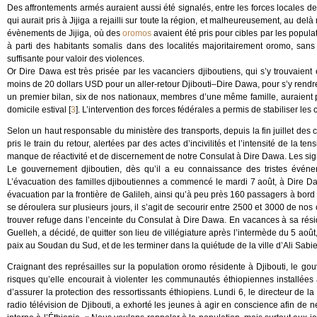
Des affrontements armés auraient aussi été signalés, entre les forces locales de 
qui aurait pris à Jijiga a rejailli sur toute la région, et malheureusement, au 
évènements de Jijiga, où des
oromos
avaient été pris pour cibles par les populati
à parti des habitants somalis dans des localités majoritairement oromo, sans
suffisante pour valoir des violences.
Or Dire Dawa est très prisée par les vacanciers djiboutiens, qui s’y trouvaient
moins de 20 dollars USD pour un aller-retour Djibouti–Dire Dawa, pour s’y rendre
un premier bilan, six de nos nationaux, membres d’une même famille, auraient pe
domicile estival
[
3
]
. L’intervention des forces fédérales a permis de stabiliser les c
Selon un haut responsable du ministère des transports, depuis la fin juillet des 
pris le train du retour, alertées par des actes d’incivilités et l’intensité de la 
manque de réactivité et de discernement de notre Consulat à Dire Dawa. Les sig
Le gouvernement djiboutien, dès qu’il a eu connaissance des tristes évén
L’évacuation des familles djiboutiennes a commencé le mardi 7 août, à Dire
évacuation par la frontière de Galileh, ainsi qu’à peu près 160 passagers à bord
se déroulera sur plusieurs jours, il s’agit de secourir entre 2500 et 3000 de nos
trouver refuge dans l’enceinte du Consulat à Dire Dawa. En vacances à sa réside
Guelleh, a décidé, de quitter son lieu de villégiature après l’intermède du 5 aoû
paix au Soudan du Sud, et de les terminer dans la quiétude de la ville d’Ali Sabi
Craignant des représailles sur la population oromo résidente à Djibouti, le g
risques qu’elle encourait à violenter les communautés éthiopiennes installées à
d’assurer la protection des ressortissants éthiopiens. Lundi 6, le directeur de l
radio télévision de Djibouti, a exhorté les jeunes à agir en conscience afin de n