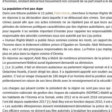
d’hommes, rendant délicat tout mouvement non consenti de sa part visant à le dess
La population n’est pas dupe
Dans une tribune publiée le 13 juillet,
Felix Horne
, chercheur à
Human Rights W
en réponse à sa déclaration dans laquelle il se défaussait des crimes. Son plaid
crimes passé afin que ces actes criminels ne se répètent pas et que leurs aut
périodes de violences politiques caractérisées par des régimes autoritaires, qui o
pour laquelle il lui semble important d’insister pour rappeler les responsabilités 
responsable des atrocités commises sous son autorité par les Liyu police.
« Human Rights Watch a publié
Nous sommes comme les morts
, un rapport do
l’homme dans le tristement célèbre prison d’Ogaden en Somalie. Abdi Mohamo
Illey », est l’un des principaux responsables de ces abus. La Police Liyu impli
plus en plus dans la région voisine d’Oromia.
En réponse au rapport, Abdi Illey a libéré de nombreux prisonniers de la prison
Le gouvernement fédéral aurait également demandé sa démission.
[...] Le 11 juillet, il fait un discours audacieux au parlement régional somali et 
Getachew Assefa, d’avoir dirigé les abus. Il a également apporté son soutien 
pardon. C’est un virage choquant de 180 degré d’un homme dont la position avai
prétendument en raison de ses liens étroits avec le renseignement et la sécurité
Les charges qui pèsent contre le président de la région ne sont pas ceux qu
commission nationale de gestion des risques de catastrophe (NDRMC) établit que
les habitants de l’Oromia et la Somali, entre 2012 et la mi-avril 2018 ont pro
l’ont été depuis septembre 2017
[
8
]
. Abdi Illey est en fonction depuis 2010, il e
« Les autorités éthiopiennes doivent immédiatement démobiliser la police de Li
Ces officiers voyous ne doivent pas être autorisés à brutaliser les populations à