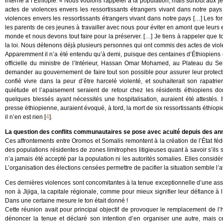
interne à l’Éthiopie. « Nous voulons rappeler à la population, mais surtout aux j
actes de violences envers les ressortissants étrangers vivant dans notre pay
violences envers les ressortissants étrangers vivant dans notre pays […] Les for
les parents de ces jeunes à travailler avec nous pour éviter en amont que leurs 
monde et nous devons tout faire pour la préserver. […] Je tiens à rappeler que 
la loi. Nous détenons déjà plusieurs personnes qui ont commis des actes de viol
Apparemment il n’a été entendu qu’à demi, puisque des centaines d’Éthiopiens 
officielle du ministre de l’Intérieur, Hassan Omar Mohamed, au Plateau du Serpe
demander au gouvernement de faire tout son possible pour assurer leur protecti
confié vivre dans la peur d’être harcelé violenté, et souhaiterait son rapatr
quiétude et l’apaisement seraient de retour chez les résidents éthiopiens do
quelques blessés ayant nécessités une hospitalisation, auraient été attestés. I
presse éthiopienne, auraient évoqué, à tord, la mort de six ressortissants éthiopi
il n’en est rien
[
4
]
.
La question des conflits communautaires se pose avec acuité depuis des an
Ces affrontements entre Oromos et Somalis remontent à la création de l’État féd
des populations résidentes de zones limitrophes litigieuses quant à savoir s’ils 
n’a jamais été accepté par la population ni les autorités somalies. Elles considère
L’organisation des élections censées permettre de pacifier la situation semble l
Ces dernières violences sont concomitantes à la tenue exceptionnelle d’une as
non à Jijiga, la capitale régionale, comme pour mieux signifier leur défiance à
Dans une certaine mesure le ton était donné !
Cette réunion avait pour principal objectif de provoquer le remplacement de l
dénoncer la tenue et déclaré son intention d’en organiser une autre, mais cette