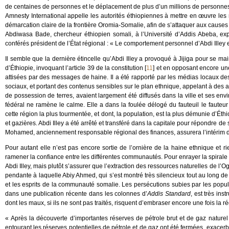
de centaines de personnes et le déplacement de plus d’un millions de personne
Amnesty International appelle les autorités éthiopiennes à mettre en œuvre l
démarcation claire de la frontière Oromia-Somalie, afin de s’attaquer aux causes
Abdiwasa Bade, chercheur éthiopien somali, à l’Université d’Addis Abeba, exp
conférés président de l’État régional : « Le comportement personnel d’Abdi Illey 
Il semble que la dernière étincelle qu’Abdi Illey a provoqué à Jijiga pour se ma
d’Éthiopie, invoquant l’article 39 de la constitution
[
11
]
et en opposant encore une 
attisées par des messages de haine. Il a été rapporté par les médias locaux des
sociaux, et portant des contenus sensibles sur le plan ethnique, appelant à des 
de possession de terres, avaient largement été diffusés dans la ville et ses env
fédéral ne ramène le calme. Elle a dans la foulée délogé du fauteuil le fauteur 
cette région la plus tourmentée, et dont, la population, est la plus démunie d’Ét
et gazières. Abdi Illey a été arrêté et transféré dans la capitale pour répondre de
Mohamed, anciennement responsable régional des finances, assurera l’intérim de 
Pour autant elle n’est pas encore sortie de l’ornière de la haine ethnique et ri
ramener la confiance entre les différentes communautés. Pour enrayer la spirale d
Abdi Illey, mais plutôt s’assurer que l’extraction des ressources naturelles de l
pendante à laquelle Abiy Ahmed, qui s’est montré très silencieux tout au long de
et les esprits de la communauté somalie. Les persécutions subies par les popula
dans une publication récente dans les colonnes d’
Addis Standard
, est très ins
dont les maux, si ils ne sont pas traités, risquent d’embraser encore une fois la
« Après la découverte d’importantes réserves de pétrole brut et de gaz nature
entourant les réserves potentielles de pétrole et de gaz ont été fermées, exac