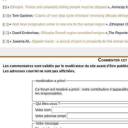
[
9
]
«
Ethiopia : Police unit unlawfully killing people must be stopped
»,
Amnesty In
[
10
]
« Tom Gardner,-
Claims of ‘non-stop cycle of torture’ involving officials ethio
[
11
]
«
Abdi Ileys resignation usher in new era for the somali region
»,
Ethiopian O
[
12
]
« Dawit Endeshaw,-
Ethiopia-Somali region president resigns
»,
The Reporte
[
13
]
« Juweria Ali,-
Ogaden basin : a source of peril or prosperity for the somali r
Commenter cet 
Les commentaires sont validés par le modérateur du site avant d'être publiés
Les adresses courriel ne sont pas affichées.
modération a priori
Ce forum est modéré a priori : votre contribution n’apparaîtr
les responsables.
Qui êtes-vous ?
Votre nom
Votre adresse email
Votre message