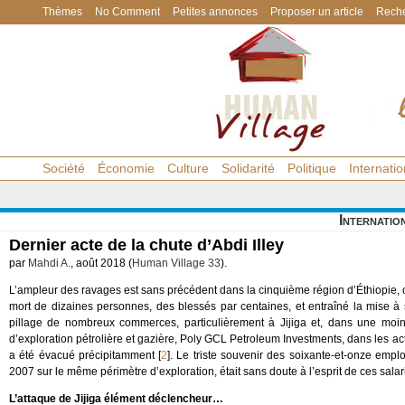
Thèmes
No Comment
Petites annonces
Proposer un article
Reche
Société
Économie
Culture
Solidarité
Politique
Internatio
Internatio
Dernier acte de la chute d’Abdi Illey
par
Mahdi A.
, août 2018 (
Human Village 33
).
L’ampleur des ravages est sans précédent dans la cinquième région d’Éthiopie, o
mort de dizaines personnes, des blessés par centaines, et entraîné la mise à s
pillage de nombreux commerces, particulièrement à Jijiga et, dans une mo
d’exploration pétrolière et gazière, Poly GCL Petroleum Investments, dans les act
a été évacué précipitamment
[
2
]
. Le triste souvenir des soixante-et-onze emp
2007 sur le même périmètre d’exploration, était sans doute à l’esprit de ces salari
L’attaque de Jijiga élément déclencheur…