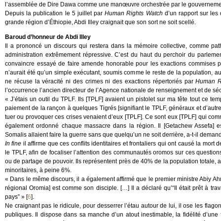
l’assemblée de Dire Dawa comme une manœuvre orchestrée par le gouvernement 
Depuis la publication le 5 juillet par
Human Rights Watch
d’un rapport sur les
grande région d’Éthiopie, Abdi Illey craignait que son sort ne soit scellé.
Baroud d’honneur de Abdi Illey
Il a prononcé un discours qui restera dans la mémoire collective, comme pat
administration extrêmement répressive. C’est du haut du perchoir du parlement
convaincre essayé de faire amende honorable pour les exactions commises par
n’aurait été qu’un simple exécutant, soumis comme le reste de la population, au
ne récuse la véracité ni des crimes ni des exactions répertoriés par
Human R
l’occurrence l’ancien directeur de l’Agence nationale de renseignement et de sé
« J’étais un outil du TPLF. Ils [TPLF] avaient un pistolet sur ma tête tout ce
paiement de la rançon à quelques Tigrés [signifiant le TPLF, généraux et d’autres
tuer ou provoquer ces crises venaient d’eux [TPLF]. Ce sont eux [TPLF] qui comm
également ordonné chaque massacre dans la région. Il [Getachew Assefa] es
Somalis allaient faire la guerre sans que quelqu’un ne soit derrière, a-t-il deman
In fine
il affirme que ces conflits identitaires et frontaliers qui ont causé la mort
le TPLF, afin de focaliser l’attention des communautés oromos sur ces questions 
ou de partage de pouvoir. Ils représentent près de 40% de la population totale, 
minoritaires, à peine 6%.
« Dans le même discours, il a également affirmé que le premier ministre Abiy
régional Oromia] est comme son disciple. […] Il a déclaré qu’“Il était prêt à tra
pays” »
[
6
]
.
Ne craignant pas le ridicule, pour desserrer l’étau autour de lui, il ose les fla
publiques. Il dispose dans sa manche d’un atout inestimable, la fidélité d’une