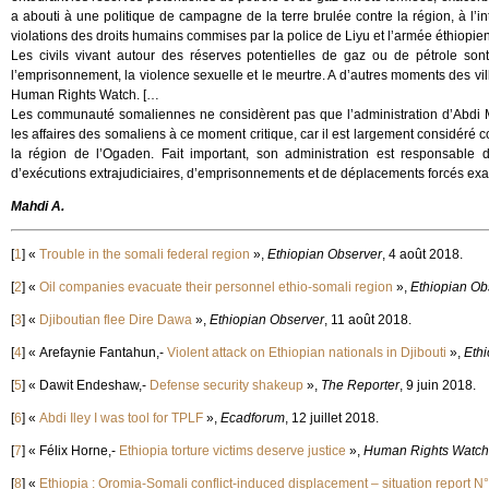
a abouti à une politique de campagne de la terre brulée contre la région, à l’i
violations des droits humains commises par la police de Liyu et l’armée éthiopie
Les civils vivant autour des réserves potentielles de gaz ou de pétrole son
l’emprisonnement, la violence sexuelle et le meurtre. A d’autres moments des 
Human Rights Watch. […
Les communauté somaliennes ne considèrent pas que l’administration d’Abdi 
les affaires des somaliens à ce moment critique, car il est largement considéré
la région de l’Ogaden. Fait important, son administration est responsable 
d’exécutions extrajudiciaires, d’emprisonnements et de déplacements forcés exace
Mahdi A.
[
1
]
«
Trouble in the somali federal region
»,
Ethiopian Observer
, 4 août 2018.
[
2
]
«
Oil companies evacuate their personnel ethio-somali region
»,
Ethiopian Ob
[
3
]
«
Djiboutian flee Dire Dawa
»,
Ethiopian Observer
, 11 août 2018.
[
4
]
« Arefaynie Fantahun,-
Violent attack on Ethiopian nationals in Djibouti
»,
Eth
[
5
]
« Dawit Endeshaw,-
Defense security shakeup
»,
The Reporter
, 9 juin 2018.
[
6
]
«
Abdi Iley I was tool for TPLF
»,
Ecadforum
, 12 juillet 2018.
[
7
]
« Félix Horne,-
Ethiopia torture victims deserve justice
»,
Human Rights Watch
[
8
]
«
Ethiopia : Oromia-Somali conflict-induced displacement – situation report N°