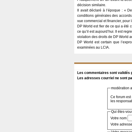
décision similaire.
Il avait déclaré à l’époque : « D
conditions générales des accords 
vue commercial et financier, pour 
DP World est fier de ce qui a été c
ce qu’il est aujourd’hui. Il est r
violation des droits de DP World au
DP World est certain que l’expro
examinées au LCIA.
Les commentaires sont validés pa
Les adresses courriel ne sont pa
modération a 
Ce forum est 
les responsa
Qui êtes-vou
Votre nom
Votre adress