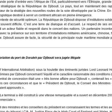
de porte d’entrée vers l’Afrique de l’Est, particulièrement vers l’Éthiopie, gran
e stratégique de la République de Djibouti. Le pays, tout en maintenant des rapp
cœur de la stratégie des nouvelles routes de la soie développée par la Chine. En r
logistique destiné à servir un continent africain en pleine émergence.
ntexte de sécurité optimum. La République de Djibouti dispose d’institutions solides 
 souvent difficile. C’est une terre de dialogue et d’accueil. Le respect de ses 
i un acteur fiable et respecté dans le concert des nations. Un partenaire inconto
e avec la présence sur son territoire d’installations militaires américaine, chinois
. Djibouti assure de facto, la sécurité de la principale route maritime mondiale p
riation du port de Doraleh par Djibouti sera jugée illégale
 International Arbitration) sous la houlette des éminents juristes Lord Leonard H
émises par Djibouti concernant l’équité et le caractère raisonnable des conditions 
ontrat de concession était une « très bonne affaire pour Djibouti », contenait les 
ns ces circonstances et que le « Président de Djibouti, le Conseil des Ministres 
aient approuvés ».
: « Le terminal a été construit à une vitesse remarquable et a ouvert en décembre 200
mmerciale ».
il des ministres et les conseillers du président en connaissaient les termes et les 
ion du tribunal LCIA, M. Justice Flaux de la High Court of England and Wales, t