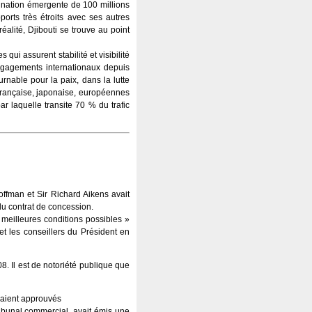
de nation émergente de 100 millions
orts très étroits avec ses autres
éalité, Djibouti se trouve au point
qui assurent stabilité et visibilité
engagements internationaux depuis
urnable pour la paix, dans la lutte
e, française, japonaise, européennes
ar laquelle transite 70 % du trafic
offman et Sir Richard Aikens avait
du contrat de concession.
« meilleures conditions possibles »
et les conseillers du Président en
8. Il est de notoriété publique que
avaient approuvés
ribunal commercial, avait émis une