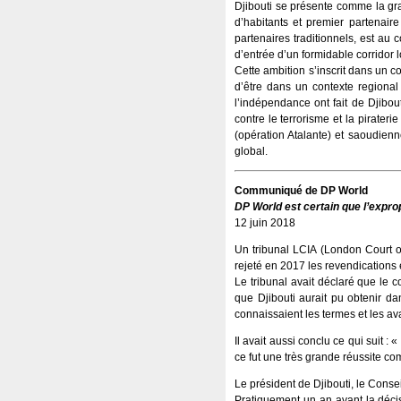
Djibouti se présente comme la gran
d’habitants et premier partenair
partenaires traditionnels, est au 
d’entrée d’un formidable corridor 
Cette ambition s’inscrit dans un co
d’être dans un contexte regional
l’indépendance ont fait de Djibout
contre le terrorisme et la pirateri
(opération Atalante) et saoudienne
global.
Communiqué de DP World
DP World est certain que l’exprop
12 juin 2018
Un tribunal LCIA (London Court of
rejeté en 2017 les revendications 
Le tribunal avait déclaré que le c
que Djibouti aurait pu obtenir da
connaissaient les termes et les av
Il avait aussi conclu ce qui suit 
ce fut une très grande réussite co
Le président de Djibouti, le Conse
Pratiquement un an avant la décis