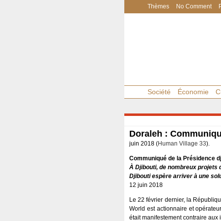
Thèmes
No Comment
Société
Économie
C
Doraleh : Communiqué
juin 2018 (
Human Village 33
).
Communiqué de la Présidence dj
À Djibouti, de nombreux projets
Djibouti espère arriver à une solu
12 juin 2018
Le 22 février dernier, la Républiq
World est actionnaire et opérateu
était manifestement contraire aux 