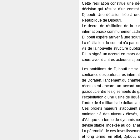
Cette résiliation constitue une d
décision qui résulte d’un contra
Djibouti. Une décision liée à une
République de Djibouti.
Le décret de résiliation de la c
internationaux communément admis
Djibouti espère arriver à une solut
La résiliation du contrat n’a pas 
vis de la nouvelle structure publ
PIL a signé un accord en mars der
cours avec d’autres acteurs majeur
Les ambitions de Djibouti ne se
confiance des partenaires internat
de Doraleh, lancement du chantie
récemment encore, un accord amb
gazoduc entre les gisements de ga
l’exploitation d’une usine de liqu
l’ordre de 4 milliards de dollars
Ces projets majeurs s’appuient 
maintenir à des niveaux élevés,
d’Afrique en terme de dynamisme.
devise stable, indexée au dollar a
La pérennité de ces investissemen
et long terme. En effet, Djibouti