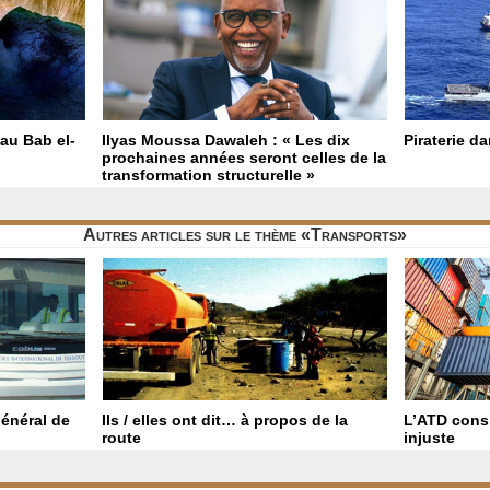
 au Bab el-
Ilyas Moussa Dawaleh : « Les dix
Piraterie d
prochaines années seront celles de la
transformation structurelle »
Autres articles sur le thème «Transports»
général de
Ils / elles ont dit… à propos de la
L’ATD consi
route
injuste