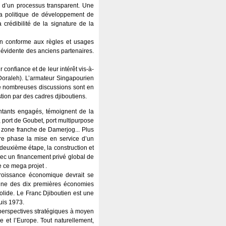
me d’un processus transparent. Une
 la politique de développement de
 crédibilité de la signature de la
ion conforme aux règles et usages
évidente des anciens partenaires.
confiance et de leur intérêt vis-à-
 Doraleh). L’armateur Singapourien
 De nombreuses discussions sont en
stion par des cadres djiboutiens.
ntants engagés, témoignent de la
, port de Goubet, port multipurpose
 zone franche de Damerjog... Plus
re phase la mise en service d’un
deuxième étape, la construction et
avec un financement privé global de
 ce mega projet .
croissance économique devrait se
’une des dix premières économies
lide. Le Franc Djiboutien est une
puis 1973.
 perspectives stratégiques à moyen
e et l’Europe. Tout naturellement,