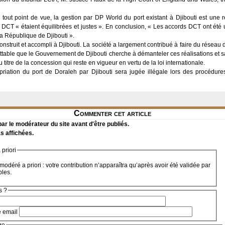
e tout point de vue, la gestion par DP World du port existant à Djibouti est une r
DCT « étaient équilibrées et justes ». En conclusion, « Les accords DCT ont été 
la République de Djibouti ».
onstruit et accompli à Djibouti. La société a largement contribué à faire du réseau 
egrettable que le Gouvernement de Djibouti cherche à démanteler ces réalisations et s
 titre de la concession qui reste en vigueur en vertu de la loi internationale.
priation du port de Doraleh par Djibouti sera jugée illégale lors des procédures
Commenter cet article
r le modérateur du site avant d'être publiés.
s affichées.
priori
modéré a priori : votre contribution n’apparaîtra qu’après avoir été validée par
bles.
s ?
e email