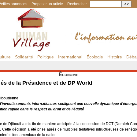
Petites annonces
Proposer un article
Rechercher :
ulture
Solidarité
Politique
International
Écologie
Histoire
Déba
Économie
s de la Présidence et de DP World
iboutienne
 d’investissements internationaux soulignent une nouvelle dynamique d’émerg
tion rapide dans le respect du droit et de l’équité
ue de Djibouti a mis fin de manière anticipée à la concession de DCT (Doraleh Con
r. Cette décision a été prise après de multiples tentatives infructueuses de renég
intérêts fondamentaux de la nation.