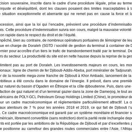
écision souveraine, inscrite dans le cadre d’une procédure légale, prise au ter
t injuste et déséquilibré, dont les clauses posaient des limites inacceptables à
 situation exceptionnelle et aberrante qui ne remet pas en cause la force et la
oncession, ainsi que la loi qui l’encadre, prévoient une procédure d’indemnisat
. Cette procédure d’indemnisation suivra son cours, malgré la mauvaise volonté 
ion rapide dans le respect du droit et de l’équité.
empêché, bien au contraire, de nombreux opérateurs portuaires de témoigner de leur 
ique en charge de Doraleh (SGTD / société de gestion du terminal à container de
nier pour accroître d’un tiers le trafic de transbordement traité par le terminal.
s du secteur. La productivité du site est en nette hausse depuis la reprise de la ge
 limitent pas au port de Doraleh. Les investissements majeurs en cours, les mo
ionaux : ligne de chemin de fer Djibouti-Addis-Abeba, port minéralier de Tadjourah
r de la nouvelle mega-zone franche de Djibouti à Khor Ambado, lancement de la
itieux a été conclu dans le domaine de l’énergie. Il prévoit, dans une premiè
z naturel du bassin d’Ogaden en Éthiopie et la côte djiboutienne. Puis, dans une 
éfaction de gaz naturel et d’un terminal gazier dans la zone de Damerjog, le tout 
 américains de POLY-GCL Petroleum Group Holdings Limited (Chine), le promoteur de
sur un cadre macroéconomique et réglementaire particulièrement attractif. La 
 aux alentours de 7 % pour les années 2018 et 2019, ce qui fait de Djibouti l
 Ce cadre macroéconomique est garanti par un système monétaire et financier so
méricain, librement convertible (sans restriction) dont la parité reste inchangée de
ts est portée par les ambitions de la République de Djibouti et par d’excellentes
 se positionne au carrefour des grandes routes commerciales entre l’Asie, l’Afriqu