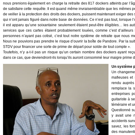
nous prenions également en charge la retraite des 817 dockers atteints par l’âge 
de satisfaire cette requête. Il est quand même invraisemblable que les mêmes per
de veiller à la protection des droits des dockers, puissent maintenant exiger des
qui n’ont jamais figuré dans notre base de données. Ce n’est pas tout, lorsque l’
il est apparu qu’une soixantaine seulement étaient peut-être éligibles… les au
services que ces cartes étaient probablement louées, comme c’est d’ailleurs 
personnes n’ayant pas cotisé, c’est tout notre système de retraite que nous m
Nous ne pouvions pas prendre le risque d’ouvrir la boîte de Pandore. Par la suit
STDV pour financer une sorte de prime de départ pour solde de tout compte ».
Toutefois, n’y a-t-il pas un risque qu’un certain nombre des dockers ayant r
dans ce cas, que deviendront-ils lorsqu’ils auront consommé leur maigre prime d
Un système pl
Un changement
mafieuses et 
rendu auprès 
remplace la 
entreprises p
guitariste à 
téméraire et u
Questionné su
y avait une 
accidents surv
savez, les for
des manutentio