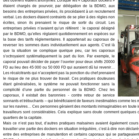
des ouvriers étaient anonymes. Lorsque les « caporaux dockers »
étaient chargés de pourvoir, par délégation de la BDMO, aux
besoins des entreprises privées, ils procédaient à un recrutement
verbal. Les dockers étaient contraints de se plier à des règles non
écrites, sinon ils prenaient le risque de sortir du circuit. Les
entreprises privées n’avaient qu’un référent : le caporal désigné
par le BDMO, qu’elles réglaient quotidiennement en espèces sur
la base des tarifs réglementaires. Il appartenait au caporaux de
reverser les sommes dues individuellement aux agents. C’est là
que la situation se complique quelque peu, car les caporaux
s’octroyaient systématiquement la part du lion. Par exemple, le
caporal pouvait décider de payer l’ouvrier pour deux
shifts
20000
FD au lieu des 45 000 ou 50 000 FD qui auraient dû lui revenir…
Les récalcitrants qui n’acceptent pas la ponction du chef prenaient
le risque de ne plus trouver de travail. Ces pratiques douteuses
étant généralisées, le système ne pouvait fonctionner sans la
complicité d’une partie du personnel de la BDMO. Chez les
caporaux, il existait des baronnies - contre retour de service
sonnants et trébuchants – qui bénéficiaient de faveurs inestimables comme les 
sur les navires… Ces personnes géraient des montants inimaginables en toute 
travailleurs sont considérables. Cela explique sans doute comment quelques 
quartiers de la capitale.
Mais ce n’est pas tout, d’autres pratiques malsaines avaient également cours
travailler une partie des dockers en situation irrégulière, c’est à dire non décla
entre des entreprises de manutention et certains caporaux qui se partageaient l