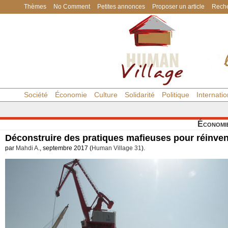
Thèmes
No Comment
Petites annonces
Proposer un article
Reche
Société
Économie
Culture
Solidarité
Politique
Internatio
Économi
Déconstruire des pratiques mafieuses pour réinven
par
Mahdi A.
, septembre 2017 (
Human Village 31
).