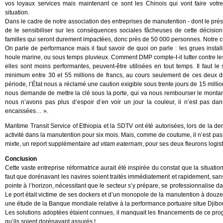
vos loyaux services mais maintenant ce sont les Chinois qui vont faire votre
situation.
Dans le cadre de notre association des entreprises de manutention - dont le préside
de le sensibiliser sur les conséquences sociales fâcheuses de cette décision
familles qui seront durement impactées, donc près de 50 000 personnes. Notre courr
On parle de performance mais il faut savoir de quoi on parle : les grues in
houle marine, ou sous temps pluvieux. Comment DMP compte-t-il lutter contre les
elles sont moins performantes, peuvent-être utilisées en tout temps. Il faut le 
minimum entre 30 et 55 millions de francs, au cours seulement de ces deux 
période, l’État nous a réclamé une caution exigible sous trente jours de 15 millio
nous demande de mettre la clé sous la porte, qui va nous rembourser le montan
nous n’avons pas plus d’espoir d’en voir un jour la couleur, il n’est pas d
encaissées… ».
Maritime Transit Service of Ethiopia et la SDTV ont été autorisées, lors de la de
activité dans la manutention pour six mois. Mais, comme de coutume, il n’est pas 
mixte, un report supplémentaire
ad vitam eaternam
, pour ses deux fleurons logist
Conclusion
Cette vaste entreprise réformatrice aurait été inspirée du constat que la situatio
faut que dorénavant les navires soient traités immédiatement et rapidement, sans
pointe à l’horizon, nécessitant que le secteur s’y prépare, se professionnalise 
Le port était victime de ses dockers et d’un monopole de la manutention à douze e
une étude de la Banque mondiale relative à la performance portuaire situe Djibo
Les solutions adoptées étaient connues, il manquait les financements de ce pr
qu’ils soient dorénavant assurés !