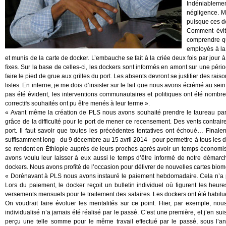
Indéniableme
négligence. Ma
puisque ces de
Comment évite
comprendre qu
employés à la 
et munis de la carte de docker. L’embauche se fait à la criée deux fois par jour à
fixes. Sur la base de celles-ci, les dockers sont informés en amont sur une pério
faire le pied de grue aux grilles du port. Les absents devront se justifier des rai
listes. En interne, je me dois d’insister sur le fait que nous avons écrémé au sei
pas été évident, les interventions communautaires et politiques ont été nombre
correctifs souhaités ont pu être menés à leur terme ».
« Avant même la création de PLS nous avons souhaité prendre le taureau par le
grâce de la difficulté pour le port de mener ce recensement. Des vents contrair
port. Il faut savoir que toutes les précédentes tentatives ont échoué… Final
suffisamment long - du 9 décembre au 15 avril 2014 - pour permettre à tous les d
se rendent en Éthiopie auprès de leurs proches après avoir un temps économisé e
avons voulu leur laisser à eux aussi le temps d’être informé de notre démarc
dockers. Nous avons profité de l’occasion pour délivrer de nouvelles cartes biom
« Dorénavant à PLS nous avons instauré le paiement hebdomadaire. Cela n’a pa
Lors du paiement, le docker reçoit un bulletin individuel où figurent les heures
versements mensuels pour le traitement des salaires. Les dockers ont été habitu
On voudrait faire évoluer les mentalités sur ce point. Hier, par exemple, n
individualisé n’a jamais été réalisé par le passé. C’est une première, et j’en sui
perçu une telle somme pour le même travail effectué par le passé, sous l’a