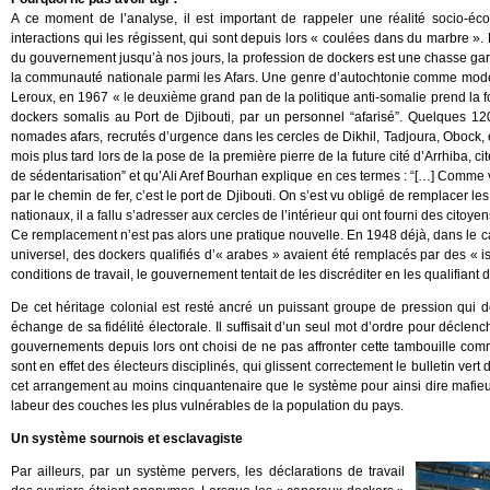
A ce moment de l’analyse, il est important de rappeler une réalité socio-é
interactions qui les régissent, qui sont depuis lors « coulées dans du marbre ». 
du gouvernement jusqu’à nos jours, la profession de dockers est une chasse gardé
la communauté nationale parmi les Afars. Une genre d’autochtonie comme modèle
Leroux, en 1967 « le deuxième grand pan de la politique anti-somalie prend la 
dockers somalis au Port de Djibouti, par un personnel “afarisé”. Quelques 12
nomades afars, recrutés d’urgence dans les cercles de Dikhil, Tadjoura, Obock,
mois plus tard lors de la pose de la première pierre de la future cité d’Arrhiba,
de sédentarisation” et qu’Ali Aref Bourhan explique en ces termes : “[…] Comme vo
par le chemin de fer, c’est le port de Djibouti. On s’est vu obligé de remplacer l
nationaux, il a fallu s’adresser aux cercles de l’intérieur qui ont fourni des cit
Ce remplacement n’est pas alors une pratique nouvelle. En 1948 déjà, dans le cad
universel, des dockers qualifiés d’« arabes » avaient été remplacés par des « 
conditions de travail, le gouvernement tentait de les discréditer en les qualifiant 
De cet héritage colonial est resté ancré un puissant groupe de pression qui
échange de sa fidélité électorale. Il suffisait d’un seul mot d’ordre pour déc
gouvernements depuis lors ont choisi de ne pas affronter cette tambouille co
sont en effet des électeurs disciplinés, qui glissent correctement le bulletin ver
cet arrangement au moins cinquantenaire que le système pour ainsi dire mafieu
labeur des couches les plus vulnérables de la population du pays.
Un système sournois et esclavagiste
Par ailleurs, par un système pervers, les déclarations de travail