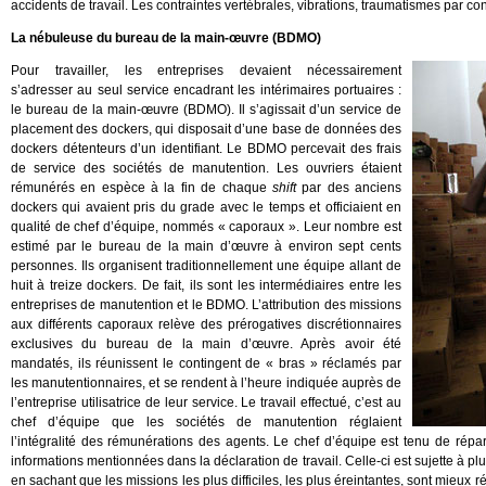
accidents de travail. Les contraintes vertébrales, vibrations, traumatismes par c
La nébuleuse du bureau de la main-œuvre (BDMO)
Pour travailler, les entreprises devaient nécessairement
s’adresser au seul service encadrant les intérimaires portuaires :
le bureau de la main-œuvre (BDMO). Il s’agissait d’un service de
placement des dockers, qui disposait d’une base de données des
dockers détenteurs d’un identifiant. Le BDMO percevait des frais
de service des sociétés de manutention. Les ouvriers étaient
rémunérés en espèce à la fin de chaque
shift
par des anciens
dockers qui avaient pris du grade avec le temps et officiaient en
qualité de chef d’équipe, nommés « caporaux ». Leur nombre est
estimé par le bureau de la main d’œuvre à environ sept cents
personnes. Ils organisent traditionnellement une équipe allant de
huit à treize dockers. De fait, ils sont les intermédiaires entre les
entreprises de manutention et le BDMO. L’attribution des missions
aux différents caporaux relève des prérogatives discrétionnaires
exclusives du bureau de la main d’œuvre. Après avoir été
mandatés, ils réunissent le contingent de « bras » réclamés par
les manutentionnaires, et se rendent à l’heure indiquée auprès de
l’entreprise utilisatrice de leur service. Le travail effectué, c’est au
chef d’équipe que les sociétés de manutention réglaient
l’intégralité des rémunérations des agents. Le chef d’équipe est tenu de ré
informations mentionnées dans la déclaration de travail. Celle-ci est sujette à pl
en sachant que les missions les plus difficiles, les plus éreintantes, sont mieux