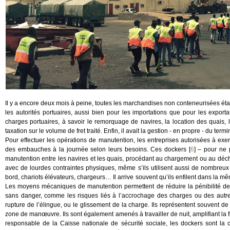
Il y a encore deux mois à peine, toutes les marchandises non conteneurisées é
les autorités portuaires, aussi bien pour les importations que pour les exporta
charges portuaires, à savoir le remorquage de navires, la location des quais, 
taxation sur le volume de fret traité. Enfin, il avait la gestion - en propre - du ter
Pour effectuer les opérations de manutention, les entreprises autorisées à exer
des embauches à la journée selon leurs besoins. Ces dockers
[
6
]
– pour ne p
manutention entre les navires et les quais, procédant au chargement ou au déchar
avec de lourdes contraintes physiques, même s’ils utilisent aussi de nombreu
bord, chariots élévateurs, chargeurs… Il arrive souvent qu’ils enfilent dans la 
Les moyens mécaniques de manutention permettent de réduire la pénibilité de
sans danger, comme les risques liés à l’accrochage des charges ou des autre
rupture de l’élingue, ou le glissement de la charge. Ils représentent souvent de
zone de manœuvre. Ils sont également amenés à travailler de nuit, amplifiant la 
responsable de la Caisse nationale de sécurité sociale, les dockers sont la c