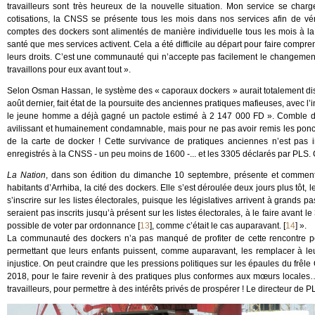
travailleurs sont très heureux de la nouvelle situation. Mon service se char
cotisations, la CNSS se présente tous les mois dans nos services afin de vérif
comptes des dockers sont alimentés de manière individuelle tous les mois à l
santé que mes services activent. Cela a été difficile au départ pour faire compr
leurs droits. C’est une communauté qui n’accepte pas facilement le changement
travaillons pour eux avant tout ».
Selon Osman Hassan, le système des « caporaux dockers » aurait totalement dis
août dernier, fait état de la poursuite des anciennes pratiques mafieuses, avec l’i
le jeune homme a déjà gagné un pactole estimé à 2 147 000 FD ». Comble de 
avilissant et humainement condamnable, mais pour ne pas avoir remis les ponctio
de la carte de docker ! Cette survivance de pratiques anciennes n’est pas 
enregistrés à la CNSS - un peu moins de 1600 -... et les 3305 déclarés par PLS. C
La Nation
, dans son édition du dimanche 10 septembre, présente et commente
habitants d’Arrhiba, la cité des dockers. Elle s’est déroulée deux jours plus tôt, 
s’inscrire sur les listes électorales, puisque les législatives arrivent à grands
seraient pas inscrits jusqu’à présent sur les listes électorales, à le faire avant l
possible de voter par ordonnance
[
13
]
, comme c’était le cas auparavant.
[
14
]
».
La communauté des dockers n’a pas manqué de profiter de cette rencontre pour
permettant que leurs enfants puissent, comme auparavant, les remplacer à leu
injustice. On peut craindre que les pressions politiques sur les épaules du frê
2018, pour le faire revenir à des pratiques plus conformes aux mœurs locales
travailleurs, pour permettre à des intérêts privés de prospérer ! Le directeur de PL