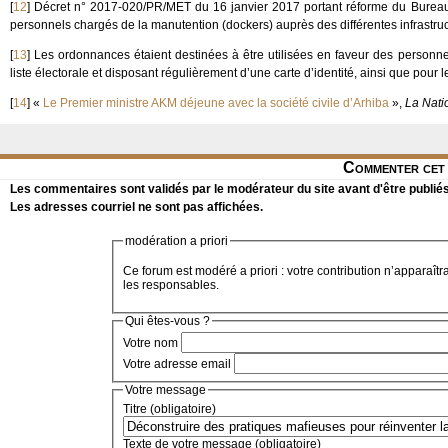
[
12
]
Décret n° 2017-020/PR/MET du 16 janvier 2017 portant réforme du Bureau
personnels chargés de la manutention (dockers) auprès des différentes infrastruc
[
13
]
Les ordonnances étaient destinées à être utilisées en faveur des personne
liste électorale et disposant régulièrement d’une carte d’identité, ainsi que pour le
[
14
]
«
Le Premier ministre AKM déjeune avec la société civile d’Arhiba
»,
La Nati
Commenter cet 
Les commentaires sont validés par le modérateur du site avant d'être publiés
Les adresses courriel ne sont pas affichées.
modération a priori
Ce forum est modéré a priori : votre contribution n’apparaîtr
les responsables.
Qui êtes-vous ?
Votre nom
Votre adresse email
Votre message
Titre (obligatoire)
Texte de votre message (obligatoire)