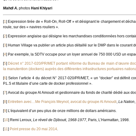
Mahdi A.
photos
Hani Khiyari
[
1
]
Expression tirée de « Roll-On, Roll-Off » et désignant le chargement et décha
roule, sur des « navires rouliers ».
[
2
]
Expression anglaise qui désigne les marchandises conditionnées hors contai
[
3
]
Human Village va publier un article plus détaillé sur le DMP dans le courant 
[
4
]
Par exemple, la SDTV occupe pour un loyer annuel de 750 000 USD un espa
[
5
]
Décret n° 2017-020/PR/MET portant réforme du Bureau de main d’œuvre dock
la manutention (dockers) auprès des différentes infrastructures portuaires nation
[
6
]
Selon l’article 4 du décret N° 2017-020/PR/MET, « un “docker” est définit 
P.L.S et titulaire d’une carte de docker professionnel ».
[
7
]
Avocat du groupe Al Amoudi et gestionnaire du fonds de charité dédié aux doc
[
8
]
Entretien avec…Me François Meynot, avocat du groupe Al Amoudi
,
La Nation
,
[
9
]
L’équivalent d’un peu plus de onze millions de dollars américains.
[
10
]
Remi Leroux,
Le réveil de Djibouti, 1968-1977
, Paris, L’Harmattan, 1998.
[
11
]
Point presse du 20 mai 2014
.