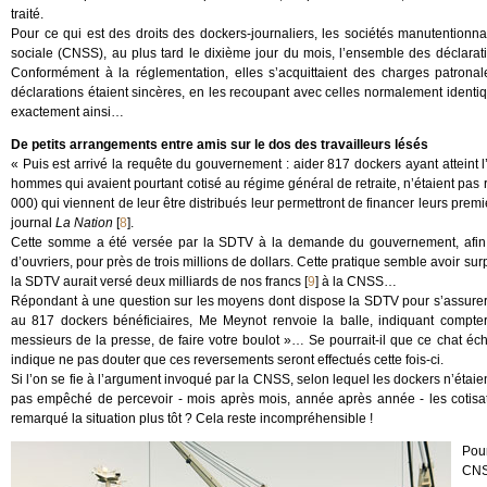
traité.
Pour ce qui est des droits des dockers-journaliers, les sociétés manutentionnai
sociale (CNSS), au plus tard le dixième jour du mois, l’ensemble des déclarati
Conformément à la réglementation, elles s’acquittaient des charges patronal
déclarations étaient sincères, en les recoupant avec celles normalement ident
exactement ainsi…
De petits arrangements entre amis sur le dos des travailleurs lésés
« Puis est arrivé la requête du gouvernement : aider 817 dockers ayant atteint l’
hommes qui avaient pourtant cotisé au régime général de retraite, n’étaient pas r
000) qui viennent de leur être distribués leur permettront de financer leurs pre
journal
La Nation
[
8
]
.
Cette somme a été versée par la SDTV à la demande du gouvernement, afin d
d’ouvriers, pour près de trois millions de dollars. Cette pratique semble avoir s
la SDTV aurait versé deux milliards de nos francs
[
9
]
à la CNSS…
Répondant à une question sur les moyens dont dispose la SDTV pour s’assurer 
au 817 dockers bénéficiaires, Me Meynot renvoie la balle, indiquant compte
messieurs de la presse, de faire votre boulot »… Se pourrait-il que ce chat éc
indique ne pas douter que ces reversements seront effectués cette fois-ci.
Si l’on se fie à l’argument invoqué par la CNSS, selon lequel les dockers n’étaien
pas empêché de percevoir - mois après mois, année après année - les cotisat
remarqué la situation plus tôt ? Cela reste incompréhensible !
Pou
CNS