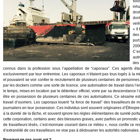
sous
inhu
dro
dont
veil
« I
des 
port
2000
C’es
aut
des 
connus dans la profession sous l’appellation de “caporaux”. Ces agents étai
exclusivement par leur entremise. Les caporaux n’étaient pas tous logés à la 
et pouvaient se voir confier le recrutement de plusieurs centaines de personnes
par les dockers comme une sorte de licence, une autorisation de travail dans l’enc
le temps, mises en location par le détenteur officiel, voire par sa descendance 
être en possession de plusieurs centaines de ces autorisations. Ce sésame est c
travail d’ouvriers. Les caporaux louent “la force de travail” des travailleurs de
journaliers en leur possession. Ces individus sont souvent originaires d’Éthiopi
à la dureté de la tâche, et souvent ignore les règles élémentaires de sureté por
cette corporation, certains avec des blessures graves, avec parfois un pronostic 
de travailleurs lésés, c’est monnaie courant dans ce milieu », nous confie ce
d’extranéité de ces travailleurs ne vise pas à dédouaner les autorités nationales.
Pourquoi ne pas avoir agi ?