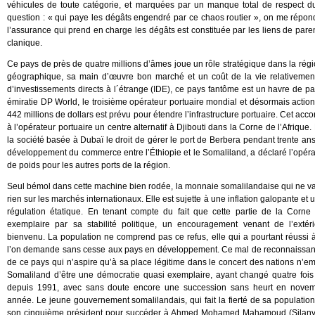
véhicules de toute catégorie, et marquées par un manque total de respect du
question : « qui paye les dégâts engendré par ce chaos routier », on me répon
l’assurance qui prend en charge les dégâts est constituée par les liens de pare
clanique.
Ce pays de près de quatre millions d’âmes joue un rôle stratégique dans la régi
géographique, sa main d’œuvre bon marché et un coût de la vie relativement
d’investissements directs à l´étrange (IDE), ce pays fantôme est un havre de paix
émiratie DP World, le troisième opérateur portuaire mondial et désormais action
442 millions de dollars est prévu pour étendre l’infrastructure portuaire. Cet a
à l’opérateur portuaire un centre alternatif à Djibouti dans la Corne de l’Afriqu
la société basée à Dubaï le droit de gérer le port de Berbera pendant trente a
développement du commerce entre l’Éthiopie et le Somaliland, a déclaré l’opérat
de poids pour les autres ports de la région.
Seul bémol dans cette machine bien rodée, la monnaie somalilandaise qui ne v
rien sur les marchés internationaux. Elle est sujette à une inflation galopante e
régulation étatique. En tenant compte du fait que cette partie de la Corne 
exemplaire par sa stabilité politique, un encouragement venant de l’extéri
bienvenu. La population ne comprend pas ce refus, elle qui a pourtant réussi à
l’on demande sans cesse aux pays en développement. Ce mal de reconnaissan
de ce pays qui n’aspire qu’à sa place légitime dans le concert des nations n’e
Somaliland d’être une démocratie quasi exemplaire, ayant changé quatre fois
depuis 1991, avec sans doute encore une succession sans heurt en novem
année. Le jeune gouvernement somalilandais, qui fait la fierté de sa population,
son cinquième président pour succéder à Ahmed Mohamed Mahamoud (Silanyo).