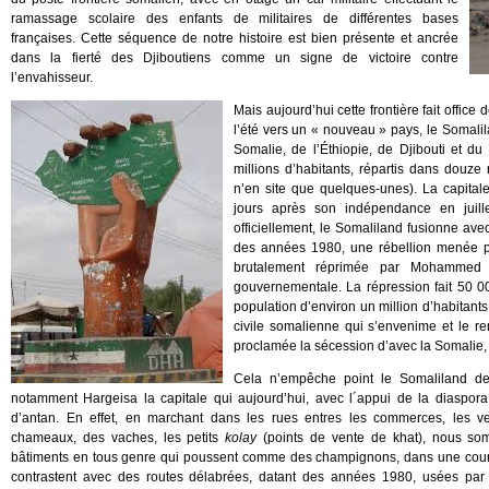
ramassage scolaire des enfants de militaires de différentes bases
françaises. Cette séquence de notre histoire est bien présente et ancrée
dans la fierté des Djiboutiens comme un signe de victoire contre
l’envahisseur.
Mais aujourd’hui cette frontière fait office
l’été vers un « nouveau » pays, le Somalil
Somalie, de l’Éthiopie, de Djibouti et d
millions d’habitants, répartis dans douz
n’en site que quelques-unes). La capitale
jours après son indépendance en juille
officiellement, le Somaliland fusionne ave
des années 1980, une rébellion menée pa
brutalement réprimée par Mohammed 
gouvernementale. La répression fait 50 0
population d’environ un million d’habitants
civile somalienne qui s’envenime et le
proclamée la sécession d’avec la Somalie,
Cela n’empêche point le Somaliland de 
notamment Hargeisa la capitale qui aujourd’hui, avec l´appui de la diaspora,
d’antan. En effet, en marchant dans les rues entres les commerces, les v
chameaux, des vaches, les petits
kolay
(points de vente de khat), nous so
bâtiments en tous genre qui poussent comme des champignons, dans une course
contrastent avec des routes délabrées, datant des années 1980, usées par 