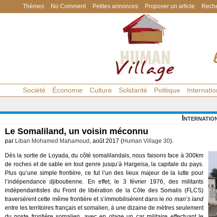
Thèmes
No Comment
Petites annonces
Proposer un article
Reche
Société
Économie
Culture
Solidarité
Politique
Internatio
Internatio
Le Somaliland, un voisin méconnu
par
Liban Mohamed Mahamoud
, août 2017 (
Human Village 30
).
Dès la sortie de Loyada, du côté somalilandais, nous faisons face à 300km
de roches et de sable en tout genre jusqu’à Hargeisa, la capitale du pays.
Plus qu’une simple frontière, ce fut l’un des lieux majeur de la lutte pour
l’indépendance djiboutienne. En effet, le 3 février 1976, des militants
indépendantistes du Front de libération de la Côte des Somalis (FLCS)
traversèrent cette même frontière et s’immobilisèrent dans le
no man’s land
entre les territoires français et somalien, à une dizaine de mètres seulement
du poste frontière somalien, avec en otage un car militaire effectuant le