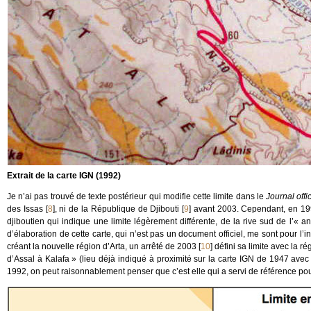
Extrait de la carte IGN (1992)
Je n’ai pas trouvé de texte postérieur qui modifie cette limite dans le
Journal offic
des Issas
[
8
]
, ni de la République de Djibouti
[
9
]
avant 2003. Cependant, en 1992,
djiboutien qui indique une limite légèrement différente, de la rive sud de l’« a
d’élaboration de cette carte, qui n’est pas un document officiel, me sont pour l’ins
créant la nouvelle région d’Arta, un arrêté de 2003
[
10
]
défini sa limite avec la 
d’Assal à Kalafa » (lieu déjà indiqué à proximité sur la carte IGN de 1947 avec l
1992, on peut raisonnablement penser que c’est elle qui a servi de référence pour