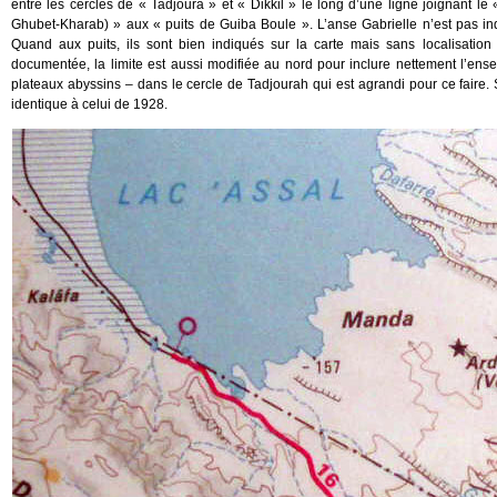
entre les cercles de « Tadjoura » et « Dikkil » le long d’une ligne joignant 
Ghubet-Kharab) » aux « puits de Guiba Boule ». L’anse Gabrielle n’est pas ind
Quand aux puits, ils sont bien indiqués sur la carte mais sans localisation
documentée, la limite est aussi modifiée au nord pour inclure nettement l’ensem
plateaux abyssins – dans le cercle de Tadjourah qui est agrandi pour ce faire. S
identique à celui de 1928.