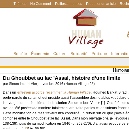
Thèmes
No Comment
Petites annonces
Proposer un article
Reche
Société
Économie
Culture
Solidarité
Politique
Internatio
Histoire
Du Ghoubbet au lac ’Assal, histoire d’une limite
par
Simon Imbert-Vier
, novembre 2016 (
Human Village 28
).
Dans un
entretien accordé récemment à
Human Village
, Houmed Barkat Siradj,
porte-parole du sultan et qui préside aussi l’assemblée des notables », déclare uti
l’ouvrage sur les frontières de l’historien Simon Imbert-Vier »
[
1
]
. Ces éléments 
avaient été posées de manière totalement arbitraire par les colonisateurs françai
Cette mobilisation de mes travaux m’a conduit à un retour sur ce que j’avais écr
comprise entre le Ghoubbet et le lac ’Assal. Dans mon ouvrage cité, je l’évoque
138-139), puis de sa modification en 1946 (p. 262-270). J’ai aussi évoqué ce s
contemporain
[
2
]
(p. 56-58).