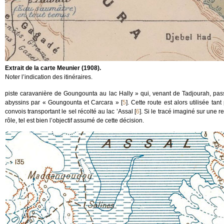
Extrait de la carte Meunier (1908).
Noter l’indication des itinéraires.
piste caravanière de Goungounta au lac Hally » qui, venant de Tadjourah, pass
abyssins par « Goungounta et Carcara »
[
5
]
. Cette route est alors utilisée ta
convois transportant le sel récolté au lac ’Assal
[
6
]
. Si le tracé imaginé sur une r
rôle, tel est bien l’objectif assumé de cette décision.