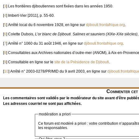
[
3
]
Les frontières djiboutiennes sont fixées dans les années 1950.
[
4
]
Imbert-Vier [2011], p. 55-60.
[
5
]
Arrêté local du 6 novembre 1928, en ligne sur
djibouti.frontafrique.org
.
[
6
]
Colette Dubois,
L’or blanc de Djibouti. Salines et sauniers (XIXe-XXe siècles)
[
7
]
Arrêté n° 1060 du 31 août 1946, en ligne sur
djibouti.frontafrique.org
.
[
8
]
Consultables aux Archives nationales d’outre-mer (ANOM), à Aix-en-Provence
[
9
]
Consultable en ligne sur le
site de la Présidence de Djibouti
.
[
10
]
Arrêté n° 2003-0278/PR/MID du 9 avril 2003, en ligne sur
djibouti.frontafriqu
Commenter cet 
Les commentaires sont validés par le modérateur du site avant d'être publiés
Les adresses courriel ne sont pas affichées.
modération a priori
Ce forum est modéré a priori : votre contribution n’apparaîtr
les responsables.
Qui êtes-vous ?