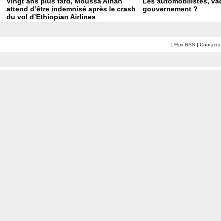
Vingt ans plus tard, Moussa Aïnan
Les automobilistes, vac
attend d’être indemnisé après le crash
gouvernement ?
du vol d’Ethiopian Airlines
|
Flux RSS
|
Contacts