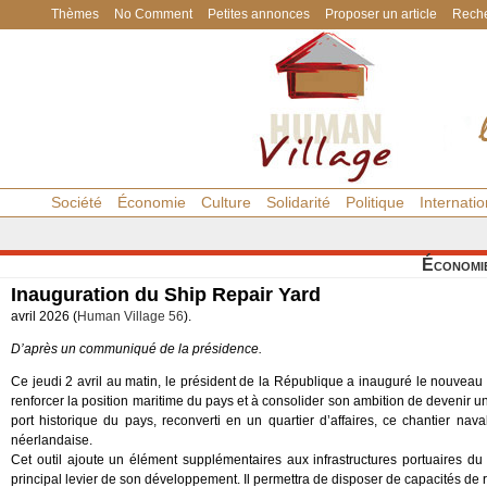
Thèmes
No Comment
Petites annonces
Proposer un article
Reche
Société
Économie
Culture
Solidarité
Politique
Internatio
Économi
Inauguration du Ship Repair Yard
avril 2026 (
Human Village 56
).
D’après un communiqué de la présidence.
Ce jeudi 2 avril au matin, le président de la République a inauguré le nouveau c
renforcer la position maritime du pays et à consolider son ambition de devenir u
port historique du pays, reconverti en un quartier d’affaires, ce chantier n
néerlandaise.
Cet outil ajoute un élément supplémentaires aux infrastructures portuaires d
principal levier de son développement. Il permettra de disposer de capacités de 