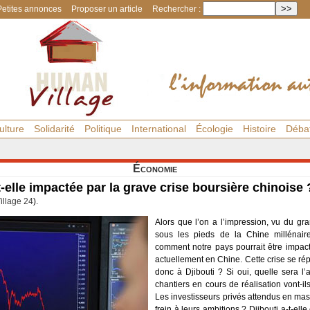
Petites annonces
Proposer un article
Rechercher :
ulture
Solidarité
Politique
International
Écologie
Histoire
Déba
Économie
-t-elle impactée par la grave crise boursière chinoise 
llage 24
).
Alors que l’on a l’impression, vu du gr
sous les pieds de la Chine milléna
comment notre pays pourrait être impact
actuellement en Chine. Cette crise se ré
donc à Djibouti ? Si oui, quelle sera 
chantiers en cours de réalisation vont-i
Les investisseurs privés attendus en mas
frein à leurs ambitions ? Djibouti a-t-ell