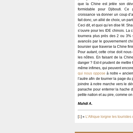
que la Chine est jetée son dév
formidable pour Djibouti. Ce 
croissance va donner un coup d’a
fait donc, un allié de choix, un par
Ceci dit, et quoi qu’en dise M. Sha
s’ouvre pour les IDE chinois. La
tournera plus près des 2 ou 3%
avancés par le gouvernement chin
boursier que traverse la Chine fini
Pour autant, cette crise doit nous
les nôtres. En faisant de la Chin
danger ? Est-il prudent de mettr
même infimes, qui peuvent encore ex
qui nous oppose
à notre « ancien 
l’autre afin de tourner la page du
joindre à notre marche vers le d
panache pour enterrer la hache d
petite nation et au pire, comme on
Mahdi A.
[
1
]
«
L’Afrique lorgne les touristes 