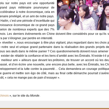
olu sur notre pays est une opportunité
grand pays millénaire pourvoyeur de
ccélérateur à notre économique, cela en
tenaire privilégié, et un ami de notre pays.
 Hailin, c’est une période d’incertitude qui
 croissance économique de ce grand pays
 selon de nombreux experts que des 7%
ois. Les derniers évènements en Chine doivent être considérés pour ce qu’ils son
ra par s’éloigner, par perdre en intensité.
 « réveiller », nous encourager à être plus vigilant, plus regardant dans les choix
e notre seul et unique grand partenaire dans la réalisation des grands projets d
e tous ses œufs dans le même panier ? Ces questionnements doivent nous amener à
ister de rétablir la confiance et les liens d’amitié avec les Émiratis. N’existe-t-i
meilleur ami » ailleurs que devant les prétoires, de trouver un accord où les deu
 passé, et d’en écrire une nouvelle, une encore plus belle, avec les Émiratis, les Ch
éveloppement et la lutte contre la pauvreté… Cela demandera un courage politiqu
e guerre et mettre son égo de côté, mais au final cette démarche pourrait s’avér
 dit, « cela ne mange pas de pain d’essayer ».
chinois
», sur le site du
Monde
.