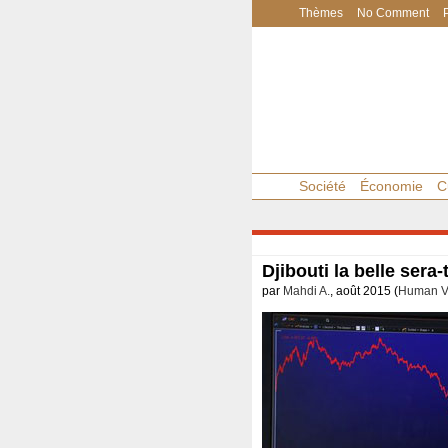
Thèmes
No Comment
Société
Économie
C
Djibouti la belle sera
par
Mahdi A.
, août 2015 (
Human Vi