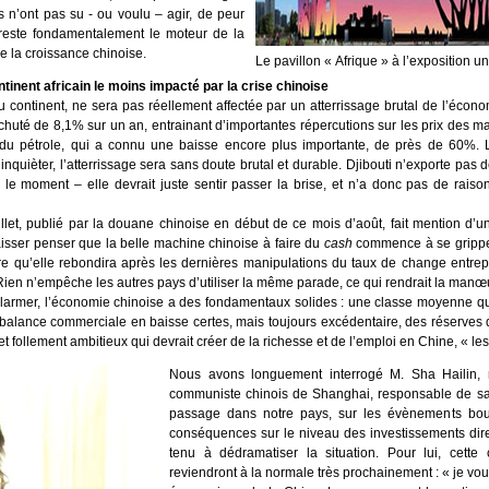
s n’ont pas su - ou voulu – agir, de peur
reste fondamentalement le moteur de la
e la croissance chinoise.
Le pavillon « Afrique » à l’exposition 
ntinent africain le moins impacté par la crise chinoise
du continent, ne sera pas réellement affectée par un atterrissage brutal de l’écon
huté de 8,1% sur un an, entrainant d’importantes répercutions sur les prix des ma
u pétrole, qui a connu une baisse encore plus importante, de près de 60%. 
quièter, l’atterrissage sera sans doute brutal et durable. Djibouti n’exporte pas 
r le moment – elle devrait juste sentir passer la brise, et n’a donc pas de raiso
llet, publié par la douane chinoise en début de ce mois d’août, fait mention d’u
laisser penser que la belle machine chinoise à faire du
cash
commence à se grippe
re qu’elle rebondira après les dernières manipulations du taux de change entrep
 Rien n’empêche les autres pays d’utiliser la même parade, ce qui rendrait la manœ
s’alarmer, l’économie chinoise a des fondamentaux solides : une classe moyenne q
 balance commerciale en baisse certes, mais toujours excédentaire, des réserves
jet follement ambitieux qui devrait créer de la richesse et de l’emploi en Chine, « le
Nous avons longuement interrogé M. Sha Hailin, 
communiste chinois de Shanghai, responsable de sa d
passage dans notre pays, sur les évènements bour
conséquences sur le niveau des investissements direct
tenu à dédramatiser la situation. Pour lui, cette
reviendront à la normale très prochainement : « je voud