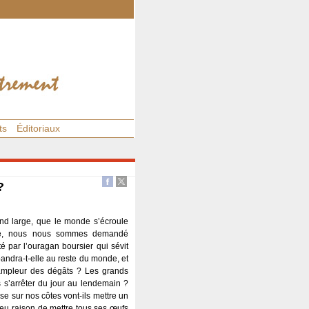
ts
Éditoriaux
?
and large, que le monde s’écroule
ire, nous nous sommes demandé
é par l’ouragan boursier qui sévit
pandra-t-elle au reste du monde, et
l’ampleur des dégâts ? Les grands
ls s’arrêter du jour au lendemain ?
se sur nos côtes vont-ils mettre un
e eu raison de mettre tous ses œufs