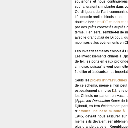
soutenons et nous continuerons 
souhaiteraient s’implanter dans vo
Ce dirigeant du Parti communiste 
l’économie réelle chinoise, seront
doute le bon :
les IDE chinois cont
par des prêts contractés auprès d
terme. Il en sera, semble-t-il de
avec le grand
mall
de Djibouti, qu
mobilisés et les évènements en Ch
Les investissements chinois à Dj
Les investissements chinois à Djibo
de fer, les ports en eaux profond
chinoise, puisqu’ils vont perme
fluidifier et à sécuriser les import
Seuls les
projets d’infrastructure
de ce schéma, même si l’on peut 
est également chinoise
[
1
]
, le ret
les Chinois ne partent en vacanc
(
Approved Destination Statut
de l
Djibouti, en fera évidemment partie
d’
installer une base militaire à D
1945, devrait nous rassurer sur 
même s’ils devaient sensiblement 
plus grande partie en République 