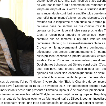
économique de la Chine. Les mesures et les actions
ne vont pas tarder à agir, notamment en ramenant la c
temps au temps et vous verrez que la situation d’af
sans aucun doute contribué à amplifier plus que de ra
pour effet notamment d’affoler les boursicoteurs. Je
évaluée sur le long terme et non sur le court terme p
courante dans ce secteur, ce qui compte c’est le
croissance économique chinoise sera proche des 7
C’est la raison pour laquelle je pense que l’écon
contraire elle se renforce. Il n’y qu’à voir les c
commerce intérieur, ou des investissements chinois à l
Croyez-moi, le gouvernement chinois continuera 
développer des projets gagnant-gagnants à l’étrang
qu’ils puissent continuer à profiter autant aux entr
locales. J’ai eu l’honneur de m’entretenir près d’un
Guelleh, nos échanges ont été très constructifs. C’es
pour son pays, une grande ambition pour son peu
opinions sur l’évolution économique future de votre
considérable comme véritable porte d’entrée d
ncus et, comme j’ai pu l’indiquer à votre chef de l’État, la Chambre de commerc
tre pays à Shanghai du 15 au 18 novembre 2015, afin de renforcer encore d’avant
inois seront encore plus présents à l’avenir à Djibouti. À ce propos le président 
tre rencontre avec le chef de l’État, le nouveau projet de son groupe en Républiqu
sur la route de Venise, mitoyenne au futur grand
mall
de Djibouti, pour un investiss
 partenaire fiable, une terre d’opportunités, un pays avec un potentiel certain. 