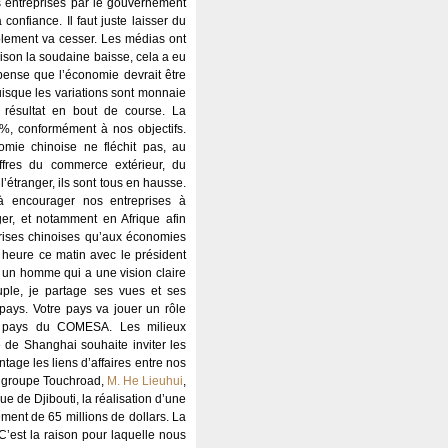
 entreprises par le gouvernement
onfiance. Il faut juste laisser du
folement va cesser. Les médias ont
ison la soudaine baisse, cela a eu
 pense que l’économie devrait être
uisque les variations sont monnaie
 résultat en bout de course. La
%, conformément à nos objectifs.
omie chinoise ne fléchit pas, au
hiffres du commerce extérieur, du
’étranger, ils sont tous en hausse.
à encourager nos entreprises à
er, et notamment en Afrique afin
eprises chinoises qu’aux économies
e heure ce matin avec le président
t un homme qui a une vision claire
ple, je partage ses vues et ses
 pays. Votre pays va jouer un rôle
es pays du COMESA. Les milieux
e de Shanghai souhaite inviter les
age les liens d’affaires entre nos
du groupe Touchroad,
M. He Lieuhui
,
e de Djibouti, la réalisation d’une
ement de 65 millions de dollars. La
C’est la raison pour laquelle nous