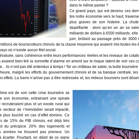
dans le même panier ?
Ce grand pays, qui est devenu ces dern
tire notre économie vers le haut, traver
plus graves de son histoire. La chut
stupéfiante : alors qu’en un an sa val
milliards de dollars à 6500 milliards, el
juin, brûlant au passage près de 3000 
 millions de boursicoteurs chinois de la classe moyenne qui avaient mis toutes les
ays où n’existe aucun filet social.
révaluée, sans cohérence entre leurs performances réelles et les niveaux de cotat
s avaient bien tiré la sonnette d’alarme en amont sur le risque latent de voir ces
e... ils n’ont pas été entendus à temps ! Tel un château de sable, la bulle boursièr
r l’heure, malgré les efforts du gouvernement chinois et de sa banque centrale, 
ns effets. La barre n’arrive pas à être redressée et, les milieux boursiers sont d
ine est de voir cette crise boursière se
de son économie, entrainant une spirale
 recruteraient plus et un exode rural qui
 secteur de l’immobilier serait impacté,
le plus touché en cas d’effet domino. Ce
ns de 15% du PIB chinois, est déjà très
ord du précipice. 20% des logements et
es années ne trouvent pas preneur. Un
à écarter. Pourtant, en dépit de ce signe