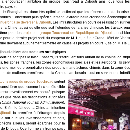
à encourager l’ambition du groupe Touchroad à Djibouti ainsi que tous les 
tre pays ».
de Shanghai est donc très optimiste, estimant que les répercutions de la crise b
 faibles. Concernant plus spécifiquement l’extraordinaire croissance économique d
inueront à se déverser à Djibouti
. Les infrastructures en cours de réalisation sur l
e la Chine, aussi qu’elle que soit l’étendue de la crise chinoise, les travaux en
 même pour les
projets du groupe Touchroad en République de Djibouti
, aussi bi
e pour le dernier projet sorti du chapeau de M. He, le futur Grand Hôtel de Venis
ine devraient aucunement remettre en cause les projets en cours », selon M. He L
ibouti ciblent des secteurs stratégiques
uti ne sont pas le fait du hasard, ils s’articulent tous autour de la chaine logistiq
es, les zones franches, les zones économiques spéciales et les aéroports. Ils serv
ttre une meilleure pénétration des produits manufacturés chinois dans la zone 
ations de matières premières dont la Chine a tant besoin... tout en servant nos intérêt
s touristiques du groupe Touchroad
sortent
considérer que, comme la clientèle cible
our sur investissement est assuré, puisque
es que dans les destinations autorisées
a
China National Tourism Administration
).
. Enfin, le fait que la Chine a l’intention
jibouti
, la première à l’étranger depuis
le fait que les investissements chinois,
fléchir ailleurs, seront épargnés pour la
de Djibouti. Que l’on ne s’y trompe pas :