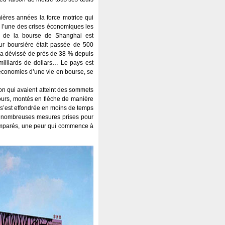
ières années la force motrice qui
se l’une des crises économiques les
e de la bourse de Shanghai est
eur boursière était passée de 500
le a dévissé de près de 38 % depuis
milliards de dollars… Le pays est
 économies d’une vie en bourse, se
ion qui avaient atteint des sommets
 cours, montés en flèche de manière
e s’est effondrée en moins de temps
les nombreuses mesures prises pour
ésemparés, une peur qui commence à