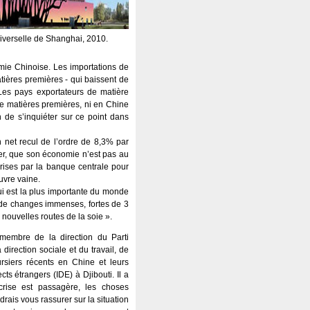
universelle de Shanghai, 2010.
omie Chinoise. Les importations de
tières premières - qui baissent de
Les pays exportateurs de matière
de matières premières, ni en Chine
n de s’inquiéter sur ce point dans
n net recul de l’ordre de 8,3% par
r, que son économie n’est pas au
rises par la banque centrale pour
uvre vaine.
ui est la plus importante du monde
 de changes immenses, fortes de 3
s nouvelles routes de la soie ».
membre de la direction du Parti
irection sociale et du travail, de
siers récents en Chine et leurs
s étrangers (IDE) à Djibouti. Il a
 crise est passagère, les choses
rais vous rassurer sur la situation