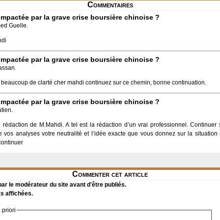
Commentaires
e impactée par la grave crise boursière chinoise ?
ed Guelle.
hdi
e impactée par la grave crise boursière chinoise ?
assan.
ec beaucoup de clarté cher mahdi continuez sur ce chemin, bonne continuation.
e impactée par la grave crise boursière chinoise ?
tien.
e rédaction de M.Mahdi. A tel est la rédaction d’un vrai professionnel. Continuer
re vos analyses votre neutralité et l’idée exacte que vous donnez sur la situation
continuer
Commenter cet article
r le modérateur du site avant d'être publiés.
s affichées.
priori