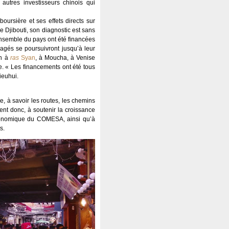
autres investisseurs chinois qui
oursière et ses effets directs sur
e Djibouti, son diagnostic est sans
’ensemble du pays ont été financées
gagés se poursuivront jusqu’à leur
en à
ras
Syan
, à Moucha, à Venise
e. « Les financements ont été tous
ieuhui.
ue, à savoir les routes, les chemins
ent donc, à soutenir la croissance
économique du COMESA, ainsi qu’à
s.