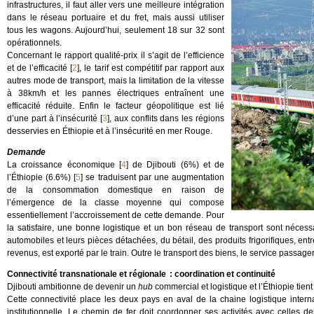
infrastructures, il faut aller vers une meilleure intégration
dans le réseau portuaire et du fret, mais aussi utiliser
tous les wagons. Aujourd’hui, seulement 18 sur 32 sont
opérationnels.
Concernant le rapport qualité-prix il s’agit de l’efficience
et de l’efficacité
[
2
]
, le tarif est compétitif par rapport aux
autres mode de transport, mais la limitation de la vitesse
à 38km/h et les pannes électriques entraînent une
efficacité réduite. Enfin le facteur géopolitique est lié
d’une part à l’insécurité
[
3
]
, aux conflits dans les régions
desservies en Éthiopie et à l’insécurité en mer Rouge.
Demande
La croissance économique
[
4
]
de Djibouti (6%) et de
l’Éthiopie (6.6%)
[
5
]
se traduisent par une augmentation
de la consommation domestique en raison de
l’émergence de la classe moyenne qui compose
essentiellement l’accroissement de cette demande. Pour
la satisfaire, une bonne logistique et un bon réseau de transport sont néces
automobiles et leurs pièces détachées, du bétail, des produits frigorifiques, en
revenus, est exporté par le train. Outre le transport des biens, le service passa
Connectivité transnationale et régionale : coordination et continuité
Djibouti ambitionne de devenir un
hub
commercial et logistique et l’Éthiopie tien
Cette connectivité place les deux pays en aval de la chaine logistique inter
institutionnelle. Le chemin de fer doit coordonner ses activités avec celles des