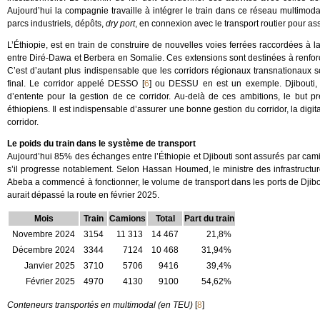
Aujourd’hui la compagnie travaille à intégrer le train dans ce réseau multimod
parcs industriels, dépôts,
dry port
, en connexion avec le transport routier pour assur
L’Éthiopie, est en train de construire de nouvelles voies ferrées raccordées à la
entre Diré-Dawa et Berbera en Somalie. Ces extensions sont destinées à renforce
C’est d’autant plus indispensable que les corridors régionaux transnationaux s
final. Le corridor appelé DESSO
[
6
]
ou DESSU en est un exemple. Djibouti, 
d’entente pour la gestion de ce corridor. Au-delà de ces ambitions, le but p
éthiopiens. Il est indispensable d’assurer une bonne gestion du corridor, la digita
corridor.
Le poids du train dans le système de transport
Aujourd’hui 85% des échanges entre l’Éthiopie et Djibouti sont assurés par ca
s’il progresse notablement. Selon Hassan Houmed, le ministre des infrastructur
Abeba a commencé à fonctionner, le volume de transport dans les ports de Dji
aurait dépassé la route en février 2025.
Mois
Train
Camions
Total
Part du train
Novembre 2024
3154
11 313
14 467
21,8%
Décembre 2024
3344
7124
10 468
31,94%
Janvier 2025
3710
5706
9416
39,4%
Février 2025
4970
4130
9100
54,62%
Conteneurs transportés en multimodal (en TEU)
[
8
]