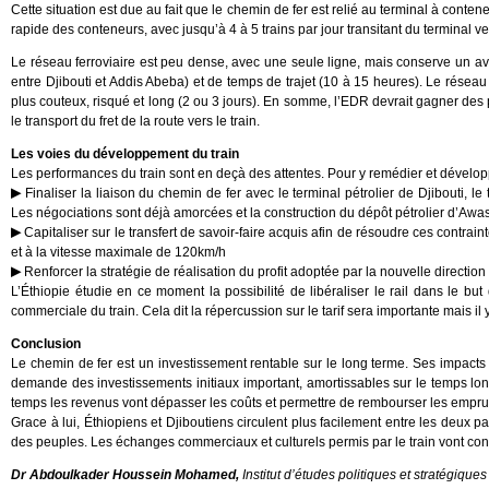
Cette situation est due au fait que le chemin de fer est relié au terminal à conten
rapide des conteneurs, avec jusqu’à 4 à 5 trains par jour transitant du terminal ver
Le réseau ferroviaire est peu dense, avec une seule ligne, mais conserve un av
entre Djibouti et Addis Abeba) et de temps de trajet (10 à 15 heures). Le réseau
plus couteux, risqué et long (2 ou 3 jours). En somme, l’EDR devrait gagner des
le transport du fret de la route vers le train.
Les voies du développement du train
Les performances du train sont en deçà des attentes. Pour y remédier et dévelop
Finaliser la liaison du chemin de fer avec le terminal pétrolier de Djibouti, l
Les négociations sont déjà amorcées et la construction du dépôt pétrolier d’Awas
Capitaliser sur le transfert de savoir-faire acquis afin de résoudre ces contrai
et à la vitesse maximale de 120km/h
Renforcer la stratégie de réalisation du profit adoptée par la nouvelle directi
L’Éthiopie étudie en ce moment la possibilité de libéraliser le rail dans le bu
commerciale du train. Cela dit la répercussion sur le tarif sera importante mais il 
Conclusion
Le chemin de fer est un investissement rentable sur le long terme. Ses impacts son
demande des investissements initiaux important, amortissables sur le temps long, 
temps les revenus vont dépasser les coûts et permettre de rembourser les empru
Grace à lui, Éthiopiens et Djiboutiens circulent plus facilement entre les deux 
des peuples. Les échanges commerciaux et culturels permis par le train vont cons
Dr Abdoulkader Houssein Mohamed,
Institut d’études politiques et stratégiqu