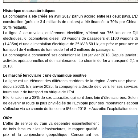
Historique et caractéristiques
La compagnie a été créée en avril 2017 par un accord entre les deux pays. L‘É
construction (près de 3.4 milliards de dollars) a été financée à 70% par China
30 % restants.
La ligne à deux voies, entièrement électrifiée, s’étend sur 756 km entre Dj
électriques , 6 locomotives diesel, 30 wagons de passagers et 1100 wagons de
(1,435m) et une alimentation électrique de 25 kV à 50 Hz, est prévue pour accueil
transport de 4 millions de tonnes de fret et 2 millions de passagers.
La compagnie a commencé ses opérations le 1er janvier 2018. Depuis janvier 
activités opérationnelles et de maintenance. Le chemin de fer a transporté 2,
2018.
Le marché ferroviaire : une dynamique positive
La ligne est un élément des différents corridors de la région. Après une phase 
depuis 2023. En janvier 2025, la compagnie a décidé de diversifier ses service
fournisseur de transport en Afrique de l’Est.
Elle fonctionne à 38% de ses capacités, qui sont donc loin d’être saturées. Selon 
de devenir la route la plus privilégiée de l’Éthiopie pour ses importations et 
s’effectue via ce chemin de fer contre 8% en 2018. » Accroitre l’exploitation de s
Offre
L’offre de service du train va dépendre essentiellement
de trois facteurs : les infrastructures, le rapport qualité-
prix et la conjoncture géopolitique. Concernant les