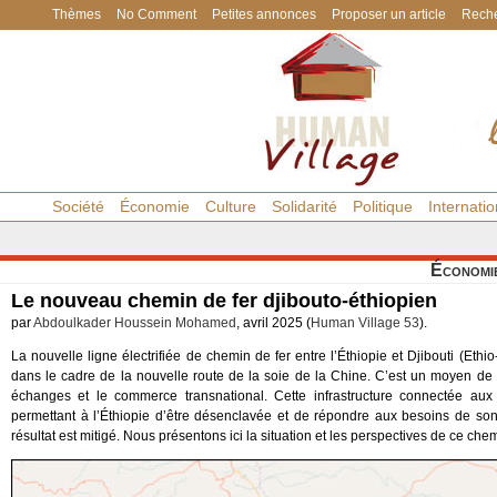
Thèmes
No Comment
Petites annonces
Proposer un article
Reche
Société
Économie
Culture
Solidarité
Politique
Internatio
Économi
Le nouveau chemin de fer djibouto-éthiopien
par
Abdoulkader Houssein Mohamed
, avril 2025 (
Human Village 53
).
La nouvelle ligne électrifiée de chemin de fer entre l’Éthiopie et Djibouti (Eth
dans le cadre de la nouvelle route de la soie de la Chine. C’est un moyen de
échanges et le commerce transnational. Cette infrastructure connectée aux 
permettant à l’Éthiopie d’être désenclavée et de répondre aux besoins de s
résultat est mitigé. Nous présentons ici la situation et les perspectives de ce chem